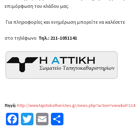
επιμόρφωση του κλάδου μας.
Για πληροφορίες και ενημέρωση μπορείτε να καλέσετε
στο τηλέφωνο
Τηλ.: 211-1051141
Πηγή:
http://www.tapitokatharistes.gr/news.php?action=view&id=114
F
T
E
Μ
a
w
m
ο