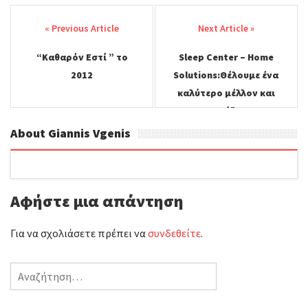
Post
c
i
a
ι
navigation
e
t
i
ρ
“Καθαρόν Εστί ” το
Sleep Center – Home
b
t
l
α
2012
Solutions:Θέλουμε ένα
o
e
σ
καλύτερο μέλλον και
φροντίζουμε
o
r
τ
πραγματικά για αυτό.
About Giannis Vgenis
k
ε
ί
Αφήστε μια απάντηση
τ
ε
Για να σχολιάσετε πρέπει να
συνδεθείτε
.
Αναζήτηση
για: