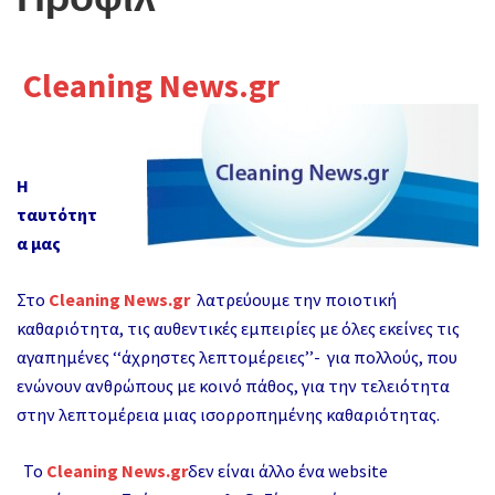
g
l
Cleaning News.gr
e
n
a
Η
v
ταυτότητ
i
α μας
g
Στο
Cleaning News.gr
λατρεύουμε την ποιοτική
a
καθαριότητα, τις αυθεντικές εμπειρίες με όλες εκείνες τις
t
αγαπημένες ‘‘άχρηστες λεπτομέρειες’’- για πολλούς, που
i
ενώνουν ανθρώπους με κοινό πάθος, για την τελειότητα
στην λεπτομέρεια μιας ισορροπημένης καθαριότητας.
o
n
Το
Cleaning News.gr
δεν είναι άλλο ένα website