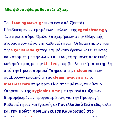
Μία φιλοσοφία με δυνατές αξίες.
Το
Cleaning News.gr
είναι ένα από 7(επτά)
Εξειδικευμένων τμημάτων- μελών – της
vgenistrade.gr
,
ένα πρωτοπόρο Όμιλο Επιχειρήσεων στην Ελληνικής
αγοράς στον χώρο της καθαριότητας. Οι δραστηριότητες
της
vgenistrade.gr
περιλαμβάνουν έρευνα και ευέλικτες
καινοτομίες με την
J.A.V. HELLAS
, εφαρμογές ποιοτικής
καθαριότητας με την
klintec
,
συμβουλευτική υποστήριξη
από την Πρωτοποριακή Υπηρεσία της
i-clean
και των
συμβούλων καθαριότητας
cleaning-advisors
,
το
mattresscare
στην φροντίδα στρωμάτων, το Δίκτυο
Υπηρεσιών της
Hygienic Home
με την ανάπτυξη των
διαμορφωμένων προγραμμάτων, για την Προαγωγή
Καθαριότητας και Υγιεινής σε
Πανελλαδικό Επίπεδο,
αλλά
και την
Πρώτη Μόνιμη Έκθεση Καθαρισμού στο