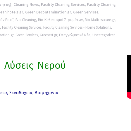
τητας)
,
Cleaning News
,
Facility Cleaning Services
,
Facility Cleaning
lean hotels.gr
,
Green Decontamination.gr
,
Green Services
,
όν Εστί"
,
Bio-Cleaning
,
Bio-Καθαρισμοί Στρωμάτων
,
Bio-Mattresscare.gr
,
,
Facility Cleaning Services
,
Facility Cleaning Services - Home Solutions
,
ation.gr
,
Green Services
,
Greenest.gr
,
Επαγγελματικά Νέα
,
Uncategorized
ς” Λύσεις Νερού
ματα, Ξενοδοχεια, Βιομηχανια