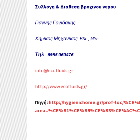
k
r
Συλλογη & Διαθεση βροχινου νερου
α
σ
Γιαννης Γονιδακης
τ
Χημικος Μηχανικος BSc , MSc
ε
Τηλ- 6955 060476
ί
info@ecofluids.gr
τ
ε
http://www.ecofluids.gr/
Πηγή
:
http://hygienichome.gr/prof-loc
area=%CE%B1%CE%B9%CE%B3%CE%AC%