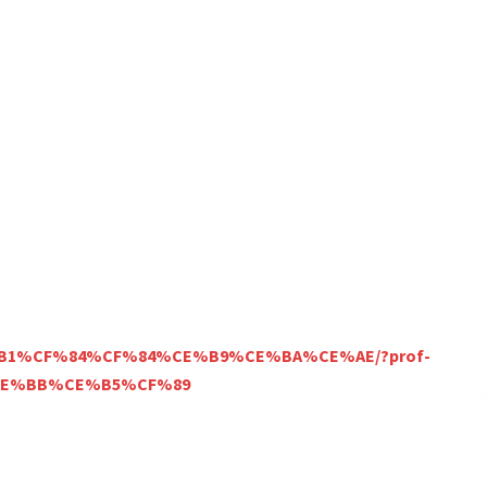
/%CE%B1%CF%84%CF%84%CE%B9%CE%BA%CE%AE/?prof-
CE%BB%CE%B5%CF%89