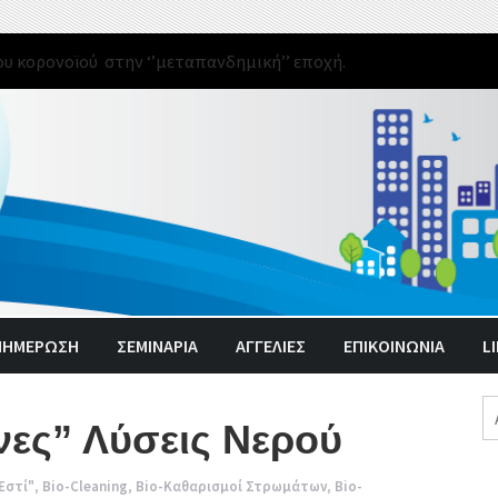
υ κορονοϊού στην ‘’μεταπανδημική’’ εποχή.
ΝΗΜΈΡΩΣΗ
ΣΕΜΙΝΑΡΙΑ
ΑΓΓΕΛΊΕΣ
ΕΠΙΚΟΙΝΩΝΙΑ
L
Α
νες” Λύσεις Νερού
γι
Εστί"
,
Bio-Cleaning
,
Bio-Καθαρισμοί Στρωμάτων
,
Bio-