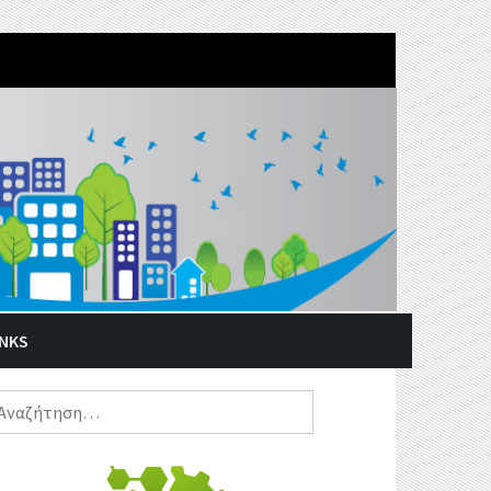
INKS
ναζήτηση
α: