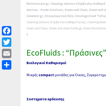
Mattresscare.gr
,
Cleaning advisors (Σύμβουλοι Καθαριό
Services - Home Solutions
,
Green and Clean
,
Green and c
Greenest.gr
,
Επαγγελματικά Νέα
,
Uncategorized
"Καθαρ
Cleaning advisors (Σύμβουλοι Καθαριότητας)
,
Cleaning News
Green and Clean
,
Green and clean hotels.gr
,
Green Decontamin
0
F
a
EcoFluids : “Πράσινε
T
c
w
Βιολογικοί Καθαρισμοί
E
e
i
m
Μ
Μικρές
compact
μονάδες
για Οικιες, Συγκροτη
b
t
a
ο
o
t
i
ι
o
e
Συστηματα αρδευσης
l
ρ