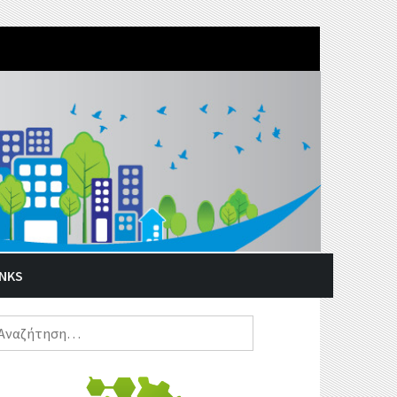
INKS
ναζήτηση
α: