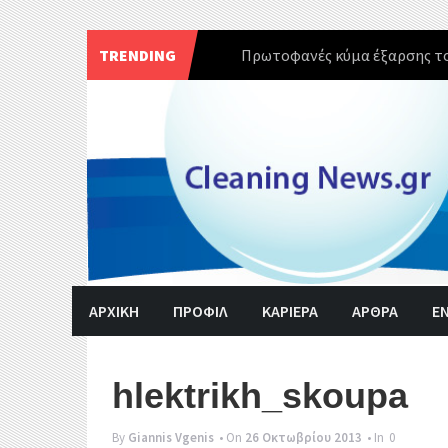
TRENDING
Πρωτοφανές κύμα έξαρσης το
Skip
to
content
ΑΡΧΙΚΗ
ΠΡΟΦΙΛ
ΚΑΡΙΕΡΑ
ΑΡΘΡΑ
Ε
hlektrikh_skoupa
By
Giannis Vgenis
• On
26 Οκτωβρίου 2013
• In
0