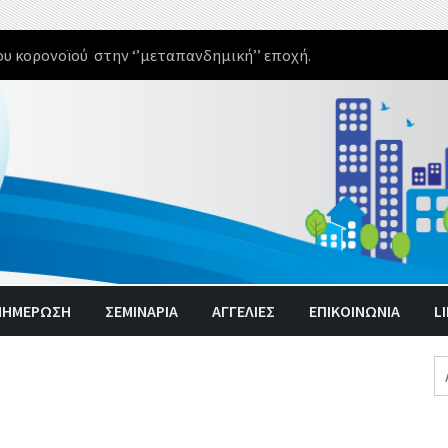
υ κορονοϊού στην ‘’μεταπανδημική’’ εποχή.
ΝΗΜΈΡΩΣΗ
ΣΕΜΙΝΑΡΙΑ
ΑΓΓΕΛΊΕΣ
ΕΠΙΚΟΙΝΩΝΙΑ
L
Α
γι