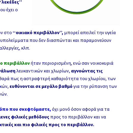
‘‘λεκέδες’’
ου έχει ο
ών στο
‘‘
οικιακό περιβάλλον
’’
,
μπορεί απειλεί την υγεία
υπολείμματα που δεν διασπώνται και παραμονεύουν
λλεργίες, κλπ.
το περιβάλλον
ήταν περιορισμένη, ενώ σαν νοικοκυριά
νάλωση
λευκαντικών και χλωρίων,
αγνοώντας τις
θαρά πως η αστραφτερή καθαριότητα του χλωρίου, των
κών,
ευθύνονται σε μεγάλο βαθμό
για την ρύπανση των
νών.
ρόπο που σκεφτόμαστε,
όχι μονό όσον αφορά για τα
ενες φιλικές μεθόδους
προς το περιβάλλον και να
τικές και πιο φιλικές προς το περιβάλλον.