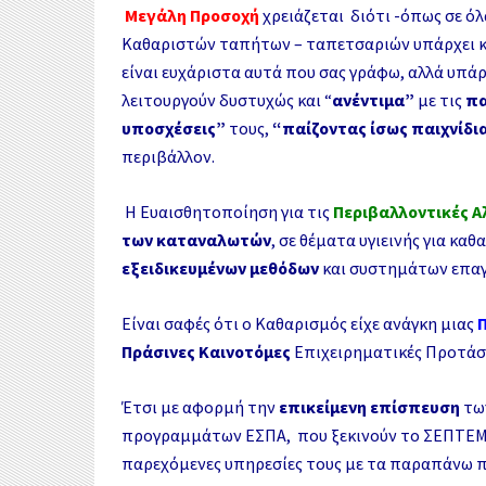
Μεγάλη Προσοχή
χ
ρειάζεται διότι -όπως σε ό
Καθαριστών ταπήτων – ταπετσαριών υπάρχει κ
είναι ευχάριστα αυτά που σας γράφω, αλλά υπάρ
λειτουργούν δυστυχώς και “
ανέντιμα”
με τις
πα
υποσχέσεις”
τους,
“παίζοντας ίσως παιχνίδι
περιβάλλον.
Η Ευαισθητοποίηση για τις
Περιβαλλοντικές 
των καταναλωτών
, σε θέματα υγιεινής για κ
εξειδικευμένων μεθόδων
και συστημάτων επαγ
Είναι σαφές ότι ο Καθαρισμός είχε ανάγκη μιας
Πράσινες Καινοτόμες
Επιχειρηματικές Προτάσε
Έτσι με αφορμή την
επικείμενη επίσπευση
τω
προγραμμάτων ΕΣΠΑ, που ξεκινούν το ΣΕΠΤΕΜ
παρεχόμενες υπηρεσίες τους με τα παραπάνω