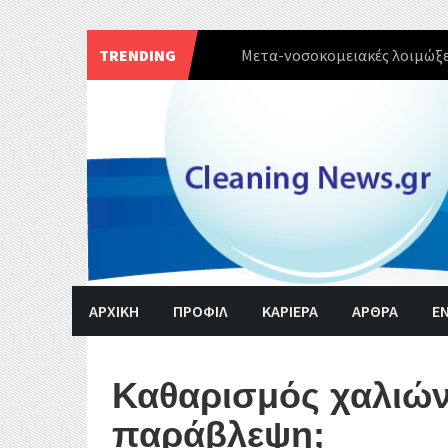
TRENDING
Πρωτοφανές κύμα έξαρσης το
Skip
to
content
ΑΡΧΙΚΗ
ΠΡΟΦΙΛ
ΚΑΡΙΕΡΑ
ΑΡΘΡΑ
Ε
Καθαρισμός χαλιώ
παράβλεψη;