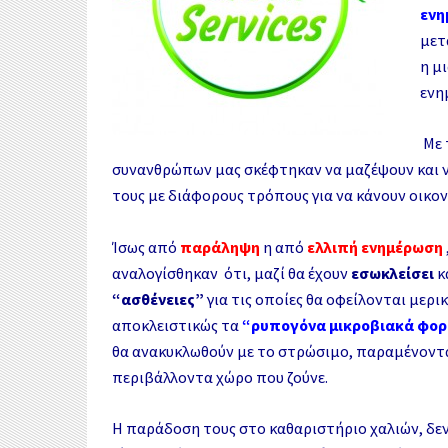
k
r
ενη
α
μετ
σ
η μ
ενη
τ
Με 
ε
συνανθρώπων μας σκέφτηκαν να μαζέψουν και ν
ί
τους με διάφορους τρόπους για να κάνουν οικο
τ
Ίσως από
παράληψη
η από
ελλιπή ενημέρωση
ε
αναλογίσθηκαν ότι, μαζί θα έχουν
εσωκλείσει
κ
“ασθένειες”
για τις οποίες θα οφείλονται μερι
αποκλειστικώς τα
“ρυπογόνα μικροβιακά φορ
θα ανακυκλωθούν με το στρώσιμο, παραμένοντ
περιβάλλοντα χώρο που ζούνε.
Η παράδοση τους στο καθαριστήριο χαλιών, δεν