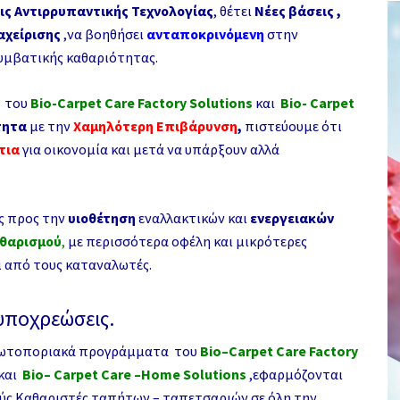
ις Αντιρρυπαντικής Τεχνολογίας
, θέτει
Νέες βάσεις ,
αχείρισης
,να βοηθήσει
ανταποκρινόμενη
στην
υμβατικής καθαριότητας.
α του
Bio-Carpet Care Factory Solutions
και
Bio- Carpet
τητα
με την
Χαμηλότερη Επιβάρυνση
,
πιστεύουμε ότι
ίτια
για οικονομία και μετά να υπάρξουν αλλά
ως προς την
υιοθέτηση
εναλλακτικών
και
ενεργειακών
θαρισμού
,
με περισσότερα οφέλη και μικρότερες
ι από τους καταναλωτές.
υποχρεώσεις.
ρωτοποριακά προγράμματα του
Bio
–
Carpet
Care
Factory
και
Bio
–
Carpet
Care
–
Home
Solutions
,εφαρμόζονται
ύς Καθαριστές ταπήτων – ταπετσαριών σε όλη την