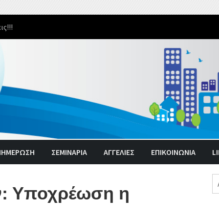
υ κορονοϊού στην ‘’μεταπανδημική’’ εποχή.
ΝΗΜΈΡΩΣΗ
ΣΕΜΙΝΑΡΙΑ
ΑΓΓΕΛΊΕΣ
ΕΠΙΚΟΙΝΩΝΙΑ
L
Α
ν: Υποχρέωση η
γι