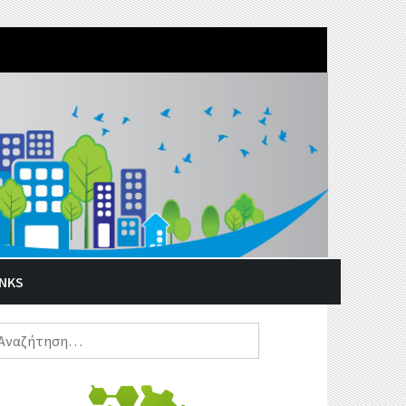
INKS
ναζήτηση
α: