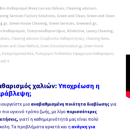
Bio-Καθαρισμοί Μοκετών και Χαλιών
,
Cleaning advisors
eaning Services Factory Solutions
,
Green and Clean
,
Green and Clean
g.gr
,
Green House Cleaning
,
Green Services
,
Greenest.gr
,
ν Καθαρισμού
,
Ταπητοκαθαριστήρια
,
KlinActive
,
Luxury Cleaning
,
Χαλιών
,
Cleaning advisors (Σύμβουλοι Καθαριότητας)
,
Cleaning News
,
Green and Clean Method
,
Green Decontamination.gr
,
Green Home
,
Επαγγελματικά Νέα
,
Πολυχώροι Πολλαπλών Εφαρμογών Καθαρισμού
,
ized
0
αθαρισμός χαλιών:
Υποχρέωση η
ράβλεψη;
ιουργείστε μια
αναβαθμισμένη ποιότητα διαβίωσης
για
ν πιο υγιεινό τρόπο ζωής, με λίγο
περισσότερες
ιτήσεις,
γιατί η καθημερινότητά μας είναι πολύ
κολη. Τα προβλήματα αρκετά και η
ανάγκη για