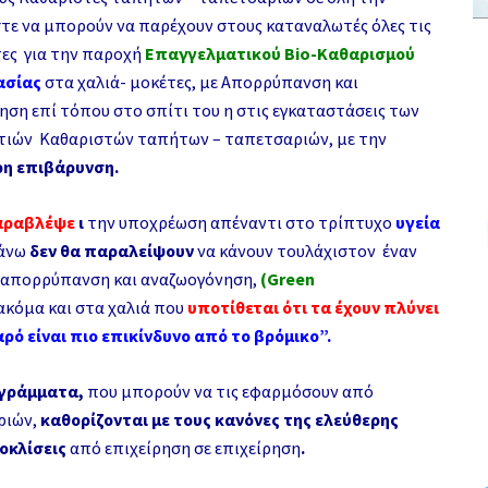
τε να μπορούν να παρέχουν στους καταναλωτές όλες τις
ες για την παροχή
Επαγγελματικού
Bio-Καθαρισμού
ασίας
στα χαλιά- μοκέτες, με Απορρύπανση
και
ση επί τόπου στο σπίτι του η στις εγκαταστάσεις των
τιών Καθαριστών ταπήτων – ταπετσαριών, με την
η επιβάρυνση.
ραβλέψε
ι
την υποχρέωση απέναντι στο τρίπτυχο
υγεία
πάνω
δεν θα παραλείψουν
να κάνουν τουλάχιστον έναν
 απορρύπανση και αναζωογόνηση,
(
Green
ακόμα και στα χαλιά που
υποτίθεται ότι τα έχουν πλύνει
ρό είναι πιο επικίνδυνο από το βρόμικο”.
γράμματα,
που μπορούν να τις εφαρμόσουν από
ριών,
καθορίζονται με τους κανόνες της ελεύθερης
οκλίσεις
από επιχείρηση σε επιχείρηση
.