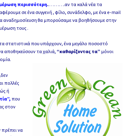
μέρωση περισσότερη
.
.……….αν τα καλά νέα τα
αφέρουμε σε ένα συγγενή , φίλο, συνάδελφο, με ένα e-mail
ια αναδημοσίευση θα μπορούσαμε να βοηθήσουμε στην
μέρωση τους .
τα στατιστικά που υπάρχουν, ένα μεγάλο ποσοστό
α αποθηκεύσουν τα χαλιά,
“καθαρίζοντας τα”
μόνοι
νομία.
,δεν
αι πολλές
κώς ή
τία”,
που
ας στον
 πρέπει να