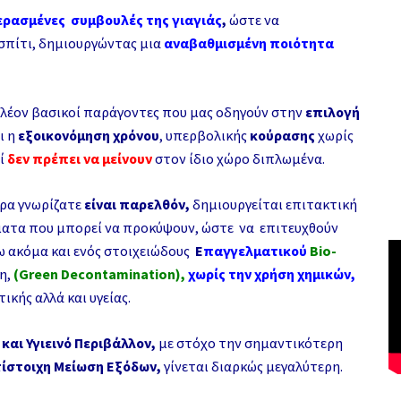
ρασμένες συμβουλές της γιαγιάς
,
ώστε να
 σπίτι, δημιουργώντας μια
αναβαθμισμένη ποιότητα
πλέον βασικοί παράγοντες που μας οδηγούν στην
επιλογή
ι η
εξοικονόμηση χρόνου
, υπερβολικής
κούρασης
χωρίς
τί
δεν πρέπει να μείνουν
στον ίδιο χώρο διπλωμένα.
ρα γνωρίζατε
είναι παρελθόν,
δημιουργείται επιτακτική
ματα που μπορεί να προκύψουν, ώστε να επιτευχθούν
 ακόμα και ενός στοιχειώδους
Ε
παγγελματικού
Βio-
η,
(
Green
Decontamination
),
χωρίς την χρήση χημικών,
ικής αλλά και υγείας.
και Υγιεινό Περιβάλλον,
με στόχο την σημαντικότερη
τίστοιχη Μείωση Εξόδων,
γίνεται διαρκώς μεγαλύτερη.