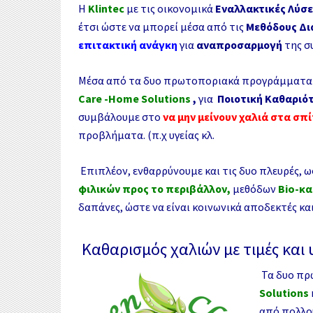
Η
Klintec
με τις οικονομικά
Εναλλακτικές
Λύσε
έτσι ώστε να μπορεί μέσα από τις
Μεθόδους Δι
επιτακτική ανάγκη
για
αναπροσαρμογή
της σ
Μέσα από τα δυο πρωτοποριακά προγράμματ
Care -Home Solutions
,
για
Ποιοτική Καθαριό
συμβάλουμε στο
να μην μείνουν χαλιά στα σπ
προβλήματα. (π.χ υγείας κλ.
Επιπλέον, ενθαρρύνουμε και τις δυο πλευρές, 
φιλικών προς το περιβάλλον,
μεθόδων
Bio
-κα
δαπάνες, ώστε να είναι κοινωνικά αποδεκτές κα
Καθαρισμός χαλιών με τιμές και 
Τα δυο π
Solutions
από πολλο