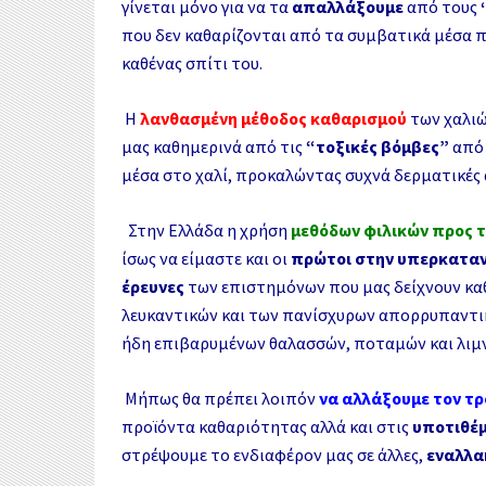
γίνεται μόνο για να τα
απαλλάξουμε
από τους
που δεν καθαρίζονται από τα συμβατικά μέσα π
καθένας σπίτι του.
Η
λανθασμένη μέθοδος καθαρισμού
των χαλι
μας καθημερινά από τις
“
τοξικές βόμβες
”
από 
μέσα στο χαλί, προκαλώντας συχνά δερματικές α
Στην Ελλάδα η χρήση
μεθόδων φιλικών προς 
ίσως να είμαστε και οι
πρώτοι στην υπερκατα
έρευνες
των επιστημόνων που μας δείχνουν κα
λευκαντικών και των πανίσχυρων απορρυπαντι
ήδη επιβαρυμένων θαλασσών, ποταμών και λιμ
Μήπως θα πρέπει λοιπόν
να αλλάξουμε τον τ
προϊόντα καθαριότητας αλλά και στις
υποτιθέμ
στρέψουμε το ενδιαφέρον μας σε άλλες,
εναλλακ