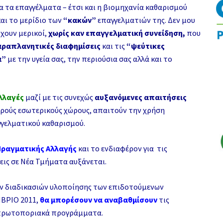
λα τα επαγγέλματα – έτσι και η βιομηχανία καθαρισμού
αι το μερίδιο των
“κακών”
επαγγελματιών της. Δεν μου
χουν μερικοί,
χωρίς καν επαγγελματική συνείδηση,
που
ραπλανητικές διαφημίσεις
και τις
“ψεύτικες
α”
με την υγεία σας, την περιούσια σας αλλά και το
Αλλαγές
μαζί με τις συνεχώς
αυξανόμενες απαιτήσεις
αθαρούς εσωτερικούς χώρους, απαιτούν την χρήση
γελματικού καθαρισμού.
Πραγματικής Αλλαγής
και το ενδιαφέρον για τις
ις σε Νέα Τμήματα αυξάνεται.
ν διαδικασιών υλοποίησης των επιδοτούμενων
ΒΡΙΟ 2011,
θα μπορέσουν να αναβαθμίσουν
τις
 πρωτοποριακά προγράμματα.