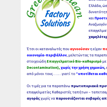
Ελλάδα, ώσ
δυνατότητ
και
Προστ
Αναζωογόνη
επαγγελμα
χαμηλότερ
Έτσι οι καταναλωτές που
αγνοούσαν
η είχαν
πα
οικονομία-περιβάλλον
, μελετώντας τα παρα
στοιχειώδη
Επαγγελματικό Βio-καθαρισμό
με
Decontamination
),
χωρίς την χρήση χημικών
,
από μόνοι τους. ……γιατί το
“υποτίθεται καθα
Οι τιμές για τα παραπάνω
πρωτοποριακά προ
επαγγελματίες Καθαριστές ταπήτων – ταπετσα
αγοράς
χωρίς να
παρουσιάζονται σοβαρές απ