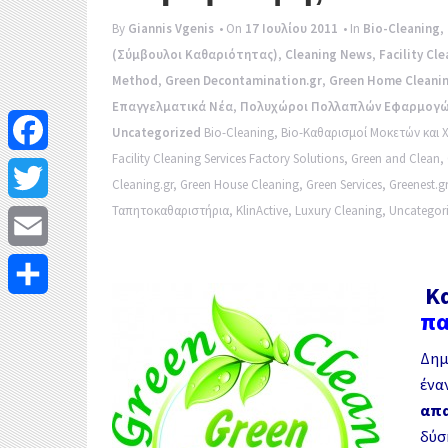
By
Giannis Vgenis
• On
17 Ιουλίου 2011
• In
Bio-Cleaning
,
(Σύμβουλοι Καθαριότητας)
,
Cleaning News
,
Facility Cl
Method
,
Green Decontamination.gr
,
Green Home Cleanin
Επαγγελματικά Νέα
,
Πολυχώροι Πολλαπλών Εφαρμογώ
Uncategorized
Bio-Cleaning
,
Bio-Καθαρισμοί Μοκετών και 
Facility Cleaning Services Factory Solutions
,
Green and Clean
,
F
Cleaning.gr
,
Green House Cleaning
,
Green Services
,
Greenest.gr
a
Ταπητοκαθαριστήρια
,
KlinActive
,
Luxury Cleaning
,
Uncategor
T
c
w
E
e
Κ
i
m
Μ
πα
b
t
a
ο
Δημ
o
t
ένα
i
ι
o
απα
e
l
ρ
δύσ