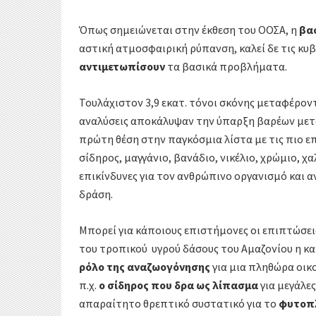
k
r
α
Όπως σημειώνεται στην έκθεση του ΟΟΣΑ, η
βα
σ
αστική ατμοσφαιρική ρύπανση, καλεί δε τις κυβ
αντιμετωπίσουν
τα βασικά προβλήματα.
τ
Τουλάχιστον 3,9 εκατ. τόνοι σκόνης μεταφέροντ
ε
αναλύσεις αποκάλυψαν την ύπαρξη βαρέων με
ί
πρώτη θέση στην παγκόσμια λίστα με τις πιο επ
σίδηρος, μαγγάνιο, βανάδιο, νικέλιο, χρώμιο, χ
τ
επικίνδυνες για τον ανθρώπινο οργανισμό και α
ε
δράση.
Μπορεί για κάποιους επιστήμονες οι επιπτώσεις
του τροπικού υγρού δάσους του Αμαζονίου η και
ρόλο της αναζωογόνησης
για μια πληθώρα οι
π.χ.
ο σίδηρος που δρα ως λίπασμα
για μεγάλε
απαραίτητο θρεπτικό συστατικό για το
φυτοπλ