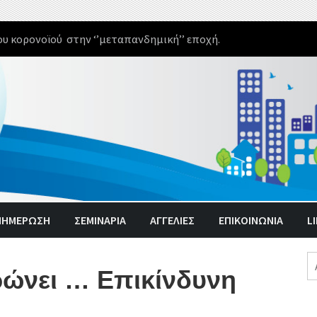
υ κορονοϊού στην ‘’μεταπανδημική’’ εποχή.
ΝΗΜΈΡΩΣΗ
ΣΕΜΙΝΑΡΙΑ
ΑΓΓΕΛΊΕΣ
ΕΠΙΚΟΙΝΩΝΙΑ
L
Α
ρώνει … Επικίνδυνη
γι