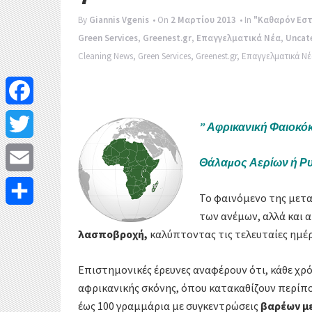
By
Giannis Vgenis
• On
2 Μαρτίου 2013
• In
"Καθαρόν Εστ
Green Services
,
Greenest.gr
,
Επαγγελματικά Νέα
,
Uncat
Cleaning News
,
Green Services
,
Greenest.gr
,
Επαγγελματικά Νέ
F
” Αφρικανική Φαιοκόκ
a
T
Θάλαμος Αερίων ή Ρ
c
w
E
Το φαινόμενο της μετ
e
i
m
των ανέμων, αλλά και 
Μ
b
λασποβροχή,
καλύπτοντας τις τελευταίες ημέ
t
a
ο
o
t
i
Επιστημονικές έρευνες αναφέρουν ότι, κάθε χρ
ι
o
αφρικανικής σκόνης, όπου κατακαθίζουν περίπ
e
l
ρ
έως 100 γραμμάρια με συγκεντρώσεις
βαρέων μ