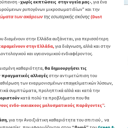
 ρύπανση –
χωρίς εκπτώσεις στην υγεία μας-
,
για ένα
αιωρούμενων ρυπογόνων μικροσωματιδίων”
και την
τώματα των ακάρεων
της εσωτερικής σκόνης
(Dust
υ διαμένουν στην Ελλάδα αυξάνεται, για περισσότερη
παραμείνουν στην Ελλάδα,
για διάγνωση, αλλά και στην
ντολογικού και υγειονομικού ενδιαφέροντος.
μισμένη καθαριότητα,
θα δημιουργήσει τις
ν
πραγματικές αλλαγές
στην αντιμετώπιση του
ν καθιέρωση των εναρμονισμένων επαγγελματικών λύσεων,
στικά συμπτώματα, προληπτικά αλλά και κατά την
οριστούν
κατά πολύ τα προβλήματα που θα
ους ενδο-οικιακους μολυσματικούς παράγοντες”
.
άση
, για την
Ανοιξιάτικη καθαριότητα του σπιτιού
, να
 υπηρεσίες, που εφαρμόζονται στον
“βωμό”
του
Green &