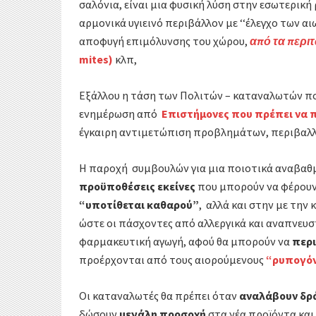
σαλόνια, είναι
μια φυσική λύση στην εσωτερική
αρμονικά υγιεινό περιβάλλον με
‘‘έλεγχο των 
αποφυγή επιμόλυνσης του χώρου,
από τα
περι
mites)
κλπ,
Εξάλλου η τάση των Πολιτών – καταναλωτών πο
ενημέρωση από
Επιστήμονες που πρέπει να 
έγκαιρη αντιμετώπιση προβλημάτων, περιβαλλο
Η παροχή συμβουλών για μια ποιοτικά αναβαθ
προϋποθέσεις εκείνες
που μπορούν να φέρου
“υποτίθεται καθαρού”
, αλλά και στην με τη
ώστε οι πάσχοντες από αλλεργικά και αναπνευ
φαρμακευτική αγωγή, αφού θα μπορούν να
περι
προέρχονται από τους αιορούμενους
“ρυπογόν
Οι καταναλωτές θα πρέπει όταν
αναλάβουν δρ
δώσουν
μεγάλη προσοχή
στα νέα προϊόντα και