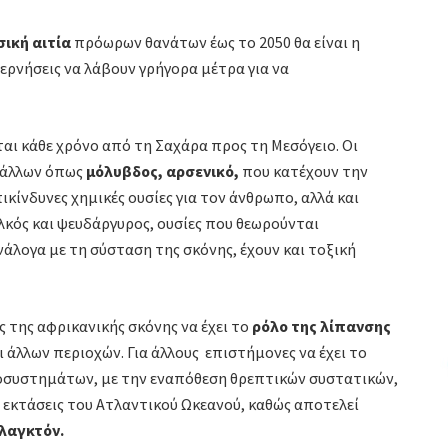
σική αιτία
πρόωρων θανάτων έως το 2050 θα είναι η
ερνήσεις να λάβουν γρήγορα μέτρα για να
αι κάθε χρόνο από τη Σαχάρα προς τη Μεσόγειο. Οι
τάλλων όπως
μόλυβδος, αρσενικό,
που κατέχουν την
ικίνδυνες χημικές ουσίες για τον άνθρωπο, αλλά και
αλκός και ψευδάργυρος, ουσίες που θεωρούνται
νάλογα με τη σύσταση της σκόνης, έχουν και τοξική
 της αφρικανικής σκόνης να έχει το
ρόλο της λίπανσης
 άλλων περιοχών. Για άλλους επιστήμονες να έχει το
κοσυστημάτων, με την εναπόθεση θρεπτικών συστατικών,
ς εκτάσεις του Ατλαντικού Ωκεανού, καθώς αποτελεί
αγκτόν.