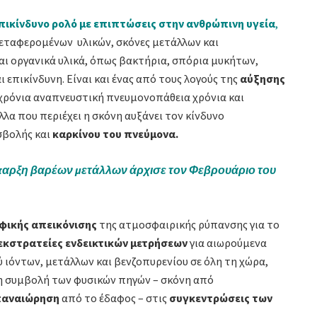
πικίνδυνο ρολό με επιπτώσεις στην ανθρώπινη υγεία
,
μεταφερομένων υλικών, σκόνες μετάλλων και
αι οργανικά υλικά, όπως βακτήρια, σπόρια μυκήτων,
ι επικίνδυνη. Είναι και ένας από τους λογούς της
αύξησης
 χρόνια αναπνευστική πνευμονοπάθεια χρόνια και
λα που περιέχει η σκόνη αυξάνει τον κίνδυνο
σβολής και
καρκίνου του πνεύμονα.
παρξη βαρέων μετάλλων άρχισε τον Φεβρουάριο του
φικής απεικόνισης
της ατμοσφαιρικής ρύπανσης για το
εκστρατείες ενδεικτικών μετρήσεων
για αιωρούμενα
 ιόντων, μετάλλων και βενζοπυρενίου σε όλη τη χώρα,
η συμβολή των φυσικών πηγών – σκόνη από
παναιώρηση
από το έδαφος – στις
συγκεντρώσεις των