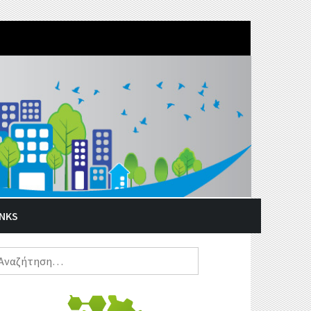
INKS
ναζήτηση
α: