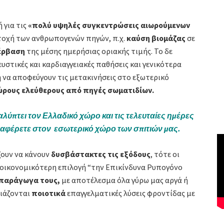
 για τις
«πολύ υψηλές συγκεντρώσεις αιωρούμενων
τοχή των ανθρωπογενών πηγών, π.χ.
καύση βιομάζας
σε
έρβαση
της μέσης ημερήσιας οριακής τιμής. Το δε
υστικές και καρδιαγγειακές παθήσεις και γενικότερα
να αποφεύγουν τις μετακινήσεις στο εξωτερικό
ώρους ελεύθερους από πηγές σωματιδίων.
λύπτει τον Ελλαδικό χώρο και τις τελευταίες ημέρες
ταφέρετε στον εσωτερικό χώρο των σπιτιών μας.
ζουν να κάνουν
δυσβάστακτες τις εξόδους
, τότε οι
 οικονομικότερη επιλογή “
την Επικίνδυνα Ρυπογόνο
 παράγωγα τους,
με αποτέλεσμα όλα γύρω μας αργά ή
ειάζονται
ποιοτικά
επαγγελματικές λύσεις φροντίδας με