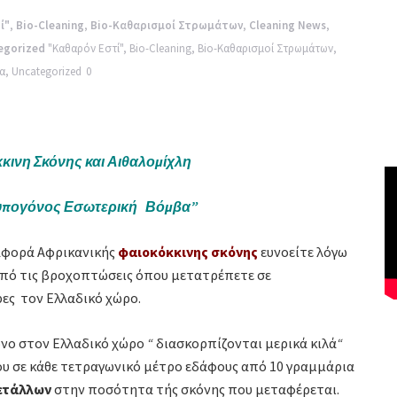
ί"
,
Bio-Cleaning
,
Bio-Καθαρισμοί Στρωμάτων
,
Cleaning News
,
egorized
"Καθαρόν Εστί"
,
Bio-Cleaning
,
Bio-Καθαρισμοί Στρωμάτων
,
α
,
Uncategorized
0
κινη Σκόνης και Αιθαλομίχλη
υπογόνος Εσωτερική Βόμβα”
αφορά Αφρικανικής
φαιοκόκκινης σκόνης
ευνοείτε λόγω
από τις βροχοπτώσεις όπου μετατρέπετε σε
ρες τον Ελλαδικό χώρο.
όνο στον Ελλαδικό χώρο
“
διασκορπίζονται μερικά κιλά
“
ου σε κάθε τετραγωνικό μέτρο εδάφους από 10 γραμμάρια
ετάλλων
στην ποσότητα τής σκόνης που μεταφέρεται.