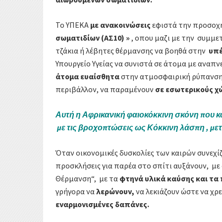
Το ΥΠΕΚΑ
με ανακοινώσεις
εφιστά την προσοχή
σωματιδίων (ΑΣ10) »
, οπου μαζι με την συμμε
τζάκια ή λέβητες θέρμανσης να βοηθά στην
υπ
Υπουργείο Υγείας να συνιστά σε άτομα με αναπνε
άτομα ευαίσθητα
στην ατμοσφαιρική ρύπανση 
περιβάλλον, να παραμένουν
σε εσωτερικούς χ
Αυτή η Αφρικανική φαιοκόκκινη σκόνη που κα
με τις βροχοπτώσεις ως Κόκκινη λάσπη , με
Όταν οικονομικές δυσκολίες των καιρών συνεχί
προσκλήσεις για παρέα στο σπίτι αυξάνουν, με
Θέρμανση
“, με τα
φτηνά υλικά καύσης και τα
γρήγορα να
λερώνουν,
να λεκιάζουν ώστε να χρ
εναρμονισμένες δαπάνες.