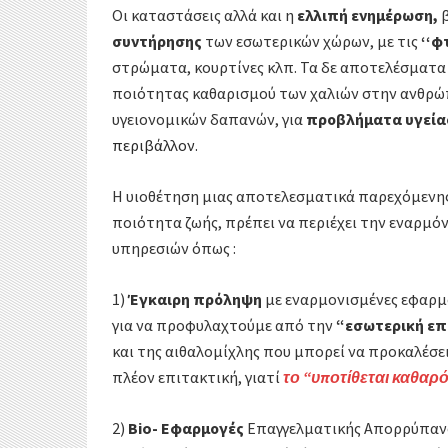
Οι καταστάσεις αλλά και η
ελλιπή ενημέρωση,
β
συντήρησης
των εσωτερικών χώρων, με τις
‘‘φ
στρώματα, κουρτίνες κλπ. Τα δε αποτελέσματα 
ποιότητας καθαρισμού των χαλιών στην ανθρώπ
υγειονομικών δαπανών, για
προβλήματα υγεία
περιβάλλον.
Η υιοθέτηση μιας αποτελεσματικά παρεχόμενης
ποιότητα ζωής, πρέπει να περιέχει την εναρμ
υπηρεσιών όπως :
1)
Έγκαιρη πρόληψη
με εναρμονισμένες εφαρμ
για να προφυλαχτούμε από την
“εσωτερική επ
και της
αιθαλομίχλης που μπορεί να προκαλέσε
πλέον επιτακτική, γιατί
το “υποτίθεται καθαρό
2)
Bio- Εφαρμογές
Επαγγελματικής Απορρύπαν