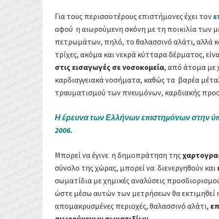
Για τους περισσοτέρους επιστήμονες έχει τον
ε
αφού η αιωρούμενη σκόνη με τη ποικιλία των 
πετρωμάτων, πηλό, το θαλασσινό αλάτι, αλλά κ
τρίχες, ακόμα και νεκρά κύτταρα δέρματος, είνα
στις εισαγωγές σε νοσοκομεία
, από άτομα με
καρδιαγγειακά νοσήματα, καθώς τα βαρέα μέταλ
τραυματισμού των πνευμόνων, καρδιακής προ
Η έρευνα των Ελλήνων επιστημόνων στην ύ
2006.
Μπορεί να έγινε η δημοπράτηση της
χαρτογρα
σύνολο της χώρας, μπορεί να διενεργηθούν και
σωματίδια με χημικές αναλύσεις προσδιορισμού
ώστε μέσω αυτών των μετρήσεων θα εκτιμηθεί 
απομακρυσμένες περιοχές, θαλασσινό αλάτι,
ε
αιωρούμενων σωματιδίων.