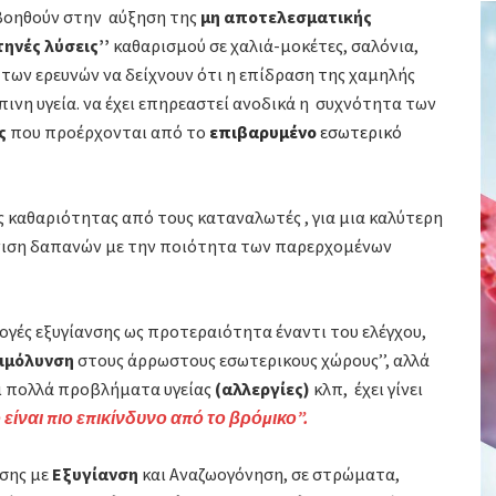
οηθούν στην αύξηση της
μη αποτελεσματικής
τηνές λύσεις’’
καθαρισμού σε χαλιά-μοκέτες, σαλόνια,
των ερευνών να δείχνουν ότι
η επίδραση της χαμηλής
ινη υγεία.
να έχει επηρεαστεί ανοδικά η συχνότητα των
ς
που προέρχονται από το
επιβαρυμένο
εσωτερικό
 καθαριότητας από τους καταναλωτές , για μια καλύτερη
όνιση δαπανών με την ποιότητα των παρερχομένων
ογές εξυγίανσης
ως προτεραιότητα έναντι του ελέγχου,
ιμόλυνση
στους άρρωστους εσωτερικους χώρους’’,
αλλά
ι πολλά προβλήματα υγείας
(αλλεργίες)
κλπ, έχει γίνει
 είναι πιο επικίνδυνο από το βρόμικο”.
σης με
Εξυγίανση
και Αναζωογόνηση, σε στρώματα,