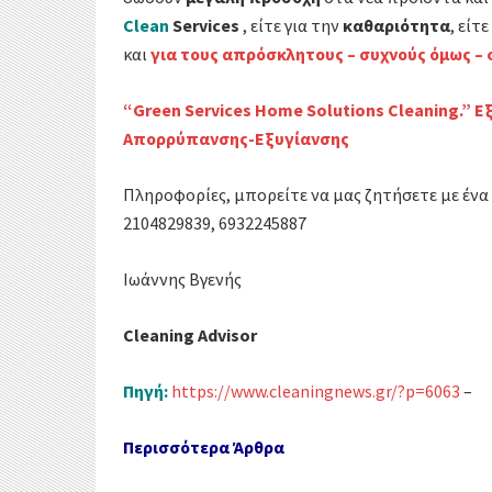
Clean
Services
, είτε για την
καθαριότητα
, είτ
και
για τους απρόσκλητους – συχνούς όμως – 
“Green Services Home Solutions Cleaning.”
Απορρύπανσης-Εξυγίανσης
Πληροφορίες, μπορείτε να μας ζητήσετε με ένα
2104829839, 6932245887
Ιωάννης Βγενής
Cleaning Advisor
Πηγή:
https://www.cleaningnews.gr/?p=6063
–
Περισσότερα Άρθρα