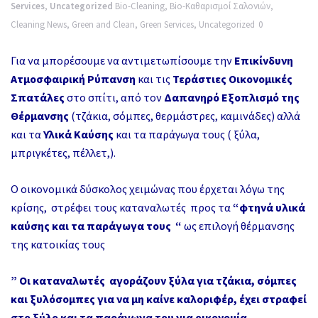
Services
,
Uncategorized
Bio-Cleaning
,
Bio-Καθαρισμοί Σαλονιών
,
Cleaning News
,
Green and Clean
,
Green Services
,
Uncategorized
0
Για να μπορέσουμε να αντιμετωπίσουμε την
Επικίνδυνη
Ατμοσφαιρική Ρύπανση
και τις
Τεράστιες Οικονομικές
Σπατάλες
στο σπίτι, από τον
Δαπανηρό Εξοπλισμό της
Θέρμανσης
(τζάκια, σόμπες, θερμάστρες, καμινάδες) αλλά
και τα
Υλικά Καύσης
και τα παράγωγα τους ( ξύλα,
μπριγκέτες, πέλλετ,).
Ο οικονομικά δύσκολος χειμώνας που έρχεται λόγω της
κρίσης, στρέφει τους καταναλωτές προς τα
“φτηνά υλικά
καύσης και τα παράγωγα τους “
ως επιλογή θέρμανσης
της κατοικίας τους
” Οι καταναλωτές αγοράζουν ξύλα για τζάκια, σόμπες
και ξυλόσομπες για να μη καίνε καλοριφέρ, έχει στραφεί
στο ξύλο και τα παράγωγα του για οικονομία,