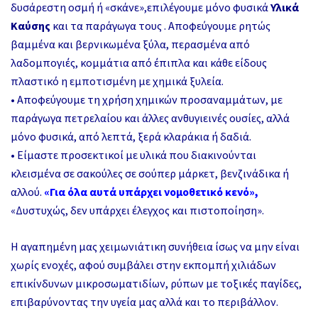
δυσάρεστη οσμή ή «σκάνε»,επιλέγουμε μόνο φυσικά
Υλικά
Καύσης
και τα παράγωγα τους . Αποφεύγουμε ρητώς
βαμμένα και βερνικωμένα ξύλα, περασμένα από
λαδομπογιές, κομμάτια από έπιπλα και κάθε είδους
πλαστικό η εμποτισμένη με χημικά ξυλεία.
• Αποφεύγουμε τη χρήση χημικών προσαναμμάτων, με
παράγωγα πετρελαίου και άλλες ανθυγιεινές ουσίες, αλλά
μόνο φυσικά, από λεπτά, ξερά κλαράκια ή δαδιά.
• Είμαστε προσεκτικοί με υλικά που διακινούνται
κλεισμένα σε σακούλες σε σούπερ μάρκετ, βενζινάδικα ή
αλλού.
«Για όλα αυτά υπάρχει νομοθετικό κενό»,
«Δυστυχώς, δεν υπάρχει έλεγχος και πιστοποίηση».
H αγαπημένη μας χειμωνιάτικη συνήθεια ίσως να μην είναι
χωρίς ενοχές, αφού συμβάλει στην εκπομπή χιλιάδων
επικίνδυνων μικροσωματιδίων, ρύπων με τοξικές παγίδες,
επιβαρύνοντας την υγεία μας αλλά και το περιβάλλον.