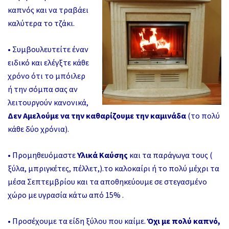
καπνός και να τραβάει
καλύτερα το τζάκι.
• Συμβουλευτείτε έναν
ειδικό και ελέγξτε κάθε
χρόνο ότι το μπόιλερ
ή την σόμπα σας αν
λειτουργούν κανονικά,
Δεν Αμελούμε να την καθαρίζουμε την
καμινάδα
(το πολύ
κάθε δύο χρόνια).
• Προμηθευόμαστε
Υλικά Καύσης
και τα παράγωγα τους (
ξύλα, μπριγκέτες, πέλλετ,).το καλοκαίρι ή το πολύ μέχρι τα
μέσα Σεπτεμβρίου και τα αποθηκεύουμε σε στεγασμένο
χώρο με υγρασία κάτω από 15% .
• Προσέχουμε τα είδη ξύλου που καίμε.
Όχι με πολύ καπνό,