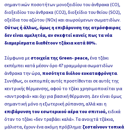
σημαντικών ποσοτήτων μονοξειδίου του άνθρακα (CO),
διοξειδίου του άνθρακα (CO2), διοξείδιο του θείου (SO2),
οξείδια του αζώτου (NOx) και αιωρούμενων σωματιδίων.
Ούτως ή άλλως, όμως η επιβάρυνση της ατμόσφαιρας
δεν είναι αμελητέα, αν σκεφτεί κανείς πως τα νέα
διαμερίσματα διαθέτουν τζάκια κατά 80%.
Σύμφωνα με
στοιχεία της Green- peace,
ένα τζάκι
εκπέμπει κατά μέσον όρο 47 γραμμάρια σωματιδίων
άνθρακα την ώρα,
ποσότητα διόλου ευκαταφρόνητα
.
Συνήθως, οι εκπομπές αυτές προστίθενται σε αυτές της
κεντρικής θέρμανσης, αφού το τζάκι χρησιμοποιείται για
«συντροφιά» και όχι για βασική θέρμανση. Δεν είναι όμως
σημαντική μόνο η εξωτερική ρύπανση, αλλά και η
επιβάρυνση του εσωτερικού αέρα του σπιτιού,
ειδικά
όταν το τζάκι «δεν τραβάει καλά». Τα ανοιχτά τζάκια,
μάλιστα, έχουν ένα ακόμη πρόβλημα:
ζεσταίνουν τοπικά