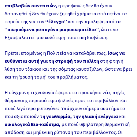
επιβλαβών συνεπειών,
η προφανώς δεν θα έχουν
δαπανηθεί ή δεν θα έχουν ζητηθεί χρήματα από εκείνα τα
ταμεία της για τον
‘‘έλεγχο’’
και την πρόληψη από τα
“αιωρούμενα ρυπογόνα μικροσωματίδια”
, ώστε να
Εξασφαλιστεί μια καλύτερη ποιοτική διαβίωση.
Πρέπει επομένως η Πολιτεία να καταλάβει πως,
ίσως να
ευθύνεται αυτή για τη στροφή του πολίτη
στη φτηνή
λύση του τζακιού και της σόμπας καυσόξυλων, ώστε να βρει
και τη ‘χρυσή τομή’ του προβλήματος.
Η σύγχρονη τεχνολογία έφερε στο προσκήνιο νέες πηγές
θέρμανσης περισσότερο φιλικές προς το περιβάλλον και
πολύ λιγότερο ρυπογόνες. Υπάρχουν σήμερα συστήματα
που αξιοποιούν
τη γεωθερμία,
την ηλιακή ενέργεια
και
οικολογικά Βιο-καύσιμα,
με πολύ υψηλότερη θερμαντική
απόδοση και μηδενική ρύπανση του περιβάλλοντος. Οι