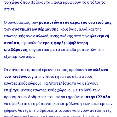
το χώρο
όπου βρίσκονται, αλλά κρυώνουν το υπόλοιπο
σπίτι.
Ο συνδυασμός των
ρυπαντών στον αέρα του σπιτιού μας
,
των
συστημάτων θέρμανσης
, κουζίνας , αλλά και της
εσωτερικής ανακυκλωνόμενης σκόνης από την
ηλεκτρική
σκούπα
, προκαλούν
τρεις φορές υψηλότερη
επιβάρυνση
, συγκριτικά με τα επίπεδα ρυπαντών του
εξωτερικού αέρα.
Οι πανεπιστημιακοί ερευνητές μας κρούουν
τον κώδωνα
του κινδύνου
, για την ποιότητα του αέρα στους
εσωτερικούς χώρους. Τα Αποτελέσματα να δείχνουν
επιβαρυμένους εσωτερικούς χώρους , με το 60% των
κρουσμάτων άσθματος που παρατηρούνται
στην Ελλάδα
να οφείλεται στη ρύπανση και επιμόλυνση των εσωτερικών
χώρων. Αυτές οι επιδράσεις μπορούν να γίνουν αντιληπτές
πολύ περισσότερο, από άτομα με αλλεργικά, χρόνια