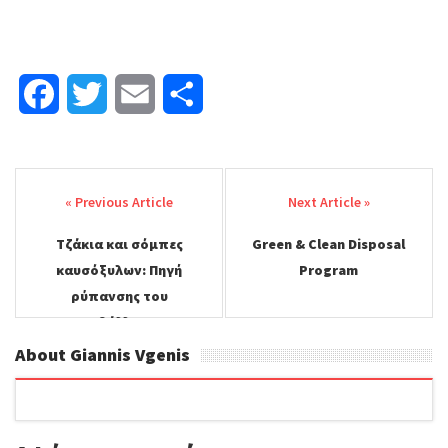
F
T
E
Μ
a
w
m
ο
Post
c
i
a
ι
navigation
e
t
i
ρ
Τζάκια και σόμπες
Green & Clean Disposal
b
t
l
α
καυσόξυλων: Πηγή
Program
o
e
σ
ρύπανσης του
περιβάλλοντος
o
r
τ
About Giannis Vgenis
k
ε
ί