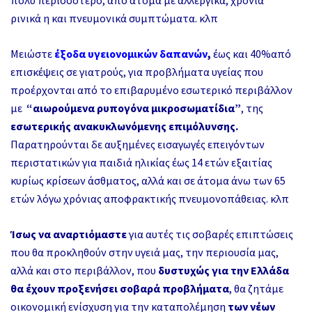
ρινικά η και πνευμονικά συμπτώματα. κλπ
Μειώστε
έξοδα υγειονομικών δαπανών
,
έως και 40%από
επισκέψεις σε γιατρούς, για προβλήματα υγείας που
προέρχονται από το επιβαρυμένο εσωτερικό περιβάλλον
με
“αιωρούμενα ρυπογόνα μικροσωματίδια”
, της
εσωτερικής ανακυκλωνόμενης επιμόλυνσης.
Παρατηρούνται δε αυξημένες εισαγωγές επειγόντων
περιστατικών για παιδιά ηλικίας έως 14 ετών εξαιτίας
κυρίως κρίσεων άσθματος, αλλά και σε άτομα άνω των 65
ετών λόγω χρόνιας αποφρακτικής πνευμονοπάθειας. κλπ
Ίσως να αναρτιόμαστε
για αυτές τις σοβαρές επιπτώσεις
που θα προκληθούν στην υγειά μας, την περιουσία μας,
αλλά και στο περιβάλλον, που
δυστυχώς για την Ελλάδα
θα έχουν προξενήσει σοβαρά προβλήματα
, θα ζητάμε
οικονομική ενίσχυση για την καταπολέμηση
των νέων