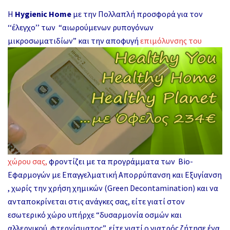
Η
Hygienic Home
με την
Πολλαπλή προσφορά για τον
‘‘έλεγχο’’ των “αιωρούμενων ρυπογόνων
μικροσωματιδίων” και την αποφυγή
επιμόλυνσης του
χώρου σας,
φροντίζει με τα προγράμματα των Bio-
Εφαρμογών με Επαγγελματική Απορρύπανση και Εξυγίανση
, χωρίς την χρήση χημικών (Green Decontamination) και να
ανταποκρίνεται στις ανάγκες σας, είτε γιατί στον
εσωτερικό χώρο υπήρχε “δυσαρμονία οσμών και
αλλεργικού φτερνίσματος”, είτε γιατί ο γιατρός ζήτησε ένα