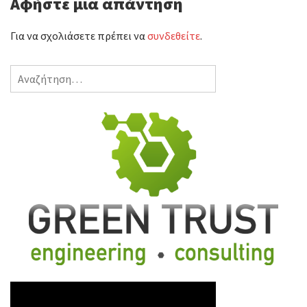
Αφήστε μια απάντηση
τ
ε
Για να σχολιάσετε πρέπει να
συνδεθείτε
.
Αναζήτηση
για: