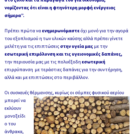
νομίζοντας ότι είναι η φτηνότερη μορφή ενέργειας
σήμερα”.
Πρέπει πρώτα να
ενημερωνόμαστε
όχι μονό για την αγορά
του εξοπλισμού η των υλικών καύσης αλλά πρέπει γίνετε
μελέτη για τις επιπτώσεις
στην υγεία μας
με την
εσωτερική επιμόλυνση και τις υγειονομικές δαπάνες,
την περιουσία μας με τις πολυέξοδη
εσωτερική
επιρρύπανση με τεράστιες δαπάνες για την συντήρηση,
αλλά και με επιπτώσεις στο περιβάλλον.
Οι συσκευές θέρμανσης, κυρίως οι σόμπες φυσικού αερίου
μπορεί να
εκλύουν
μονοξείδι
ο του
άνθρακα,