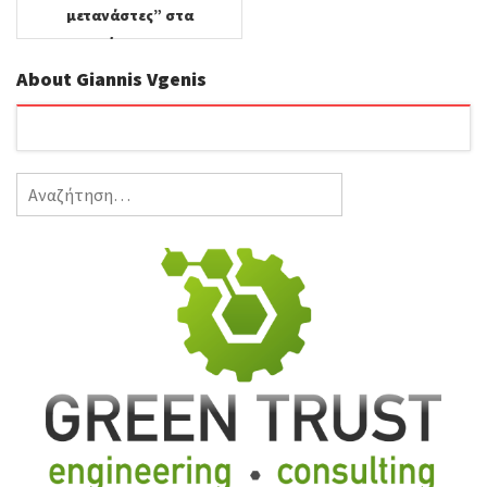
μετανάστες” στα
σπίτια μας.
About Giannis Vgenis
Αναζήτηση
για: