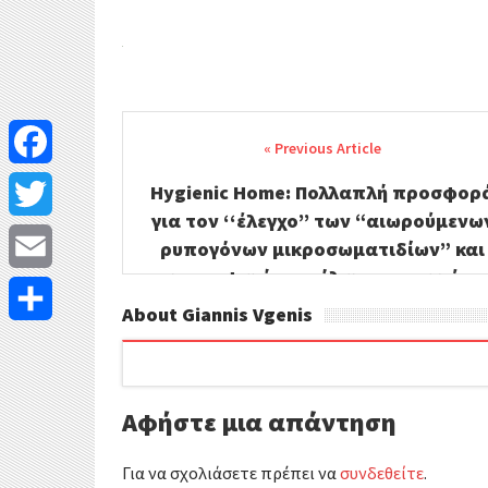
Post
navigation
F
Hygienic Home: Πολλαπλή προσφορ
για τον ‘‘έλεγχο’’ των “αιωρούμενω
a
T
ρυπογόνων μικροσωματιδίων” και
c
την αποφυγή επιμόλυνσης του χώρο
w
E
σας.
About Giannis Vgenis
e
i
m
Μ
b
t
a
ο
o
t
Αφήστε μια απάντηση
i
ι
o
e
l
ρ
Για να σχολιάσετε πρέπει να
συνδεθείτε
.