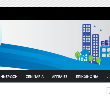
υ κορονοϊού στην ‘’μεταπανδημική’’ εποχή.
ΝΗΜΈΡΩΣΗ
ΣΕΜΙΝΑΡΙΑ
ΑΓΓΕΛΊΕΣ
ΕΠΙΚΟΙΝΩΝΙΑ
L
Α
γι