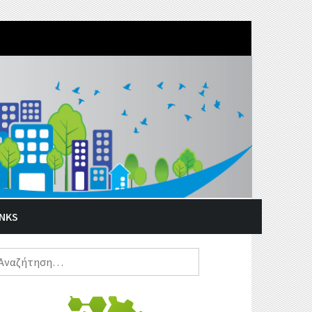
INKS
ναζήτηση
α: