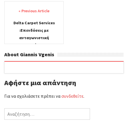
Post
navigation
Delta Carpet Services
:Επενδύσεις με
ανταγωνιστική
οικονομία στον
καθαρισμό ταπήτων.
About Giannis Vgenis
Αφήστε μια απάντηση
Για να σχολιάσετε πρέπει να
συνδεθείτε
.
Αναζήτηση
για: