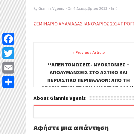
By
Giannis Vgenis
• On
4 Δεκεμβρίου 2013
• In
0
ΣΕΜΙΝΑΡΙΟ ΑΜΑΛΙΑΔΑΣ ΙΑΝΟΥΑΡΙΟΣ 2014 ΠΡΟ
Post
F
navigation
a
‘‘ΑΠΕΝΤΟΜΩΣΕΙΣ- ΜΥΟΚΤΟΝΙΕΣ –
T
ΑΠΟΛΥΜΑΝΣΕΙΣ ΣΤΟ ΑΣΤΙΚΟ ΚΑΙ
c
w
E
ΠΕΡΙΑΣΤΙΚΟ ΠΕΡΙΒΑΛΛΟΝ: ΑΠΟ ΤΗ
e
ΘΕΩΡΙΑ ΣΤΗΝ ΠΡΑΞΗ ( ΜΑΡΤΙΟΣ 2014)’
i
m
Μ
About Giannis Vgenis
b
t
a
ο
o
t
i
ι
o
e
Αφήστε μια απάντηση
l
ρ