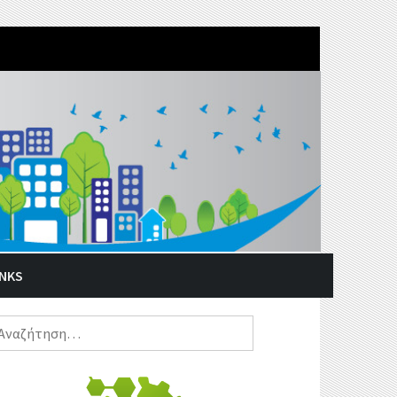
INKS
ναζήτηση
α: