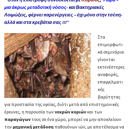
μια άκρως μεταδοτική νόσος-
και Βακτηριακές
Λοιμώξεις, φέρνει παρενέργειες – όχι μόνο στην τσέπη-
αλλά και στα κρεβάτια σας !!!’’
Στα
επιμορφωτι
κά σεμινάρια
γίνονται
εκτενέστερες
αναφορές,
επαγγελματι
κής
βαρύτητας
για προστασία της υγείας, διότι μετά από επιστημονικές
έρευνες, η παρουσία των
νεκρών κοριών
και των
παραγώγων
τους σε ένα χώρο, μπορεί να μην αποκλείουν
την
μηχανική μετάδοση
παθογόνων ιών, με αποτέλεσμα να