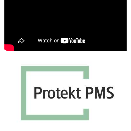
Βίντεο