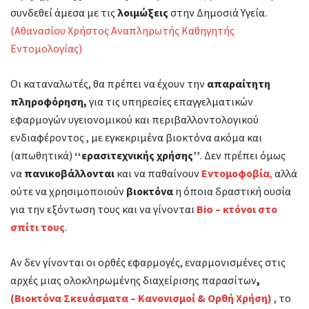
συνδεθεί άμεσα με τις
λοιμώξεις
στην Δημοσιά Υγεία.
(Αθανασίου Χρήστος Αναπληρωτής Καθηγητής
Εντομολογίας)
Οι καταναλωτές, θα πρέπει να έχουν την
απαραίτητη
πληροφόρηση,
για τις υπηρεσίες επαγγελματικών
εφαρμογών υγειονομικού και περιβαλλοντολογικού
ενδιαφέροντος , με εγκεκριμένα βιοκτόνα ακόμα και
(απωθητικά)
‘‘ερασιτεχνικής χρήσης’’
. Δεν πρέπει όμως
να
πανικοβάλλονται
και να παθαίνουν
Εντομοφοβία
,
αλλά
ούτε να χρησιμοποιούν
βιοκτόνα
η όποια δραστική ουσία
για την εξόντωση τους και να γίνονται
Bio – κτόνοι στο
σπίτι τους
.
Αν δεν γίνονται οι ορθές εφαρμογές, εναρμονισμένες στις
αρχές μιας ολοκληρωμένης διαχείρισης παρασίτων
,
(Βιοκτόνα Σκευάσματα – Κανονισμοί & Ορθή Χρήση)
, το