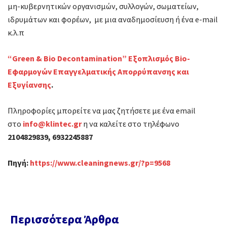
μη-κυβερνητικών οργανισμών, συλλογών, σωματείων,
ιδρυμάτων και φορέων, με μια αναδημοσίευση ή ένα e-mail
κ.λ.π
“Green & Bio Decontamination” Εξοπλισμός Bio-
Εφαρμογών Επαγγελματικής Απορρύπανσης και
Εξυγίανσης
.
Πληροφορίες μπορείτε να μας ζητήσετε με ένα email
στο
info@klintec.gr
η να καλείτε στο τηλέφωνο
2104829839, 6932245887
Πηγή:
https://www.cleaningnews.gr/?p=9568
Περισσότερα Άρθρα