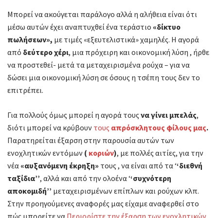
Μπορεί να ακούγεται παράλογο αλλά η αλήθεια είναι ότι
μέσω αυτών έχει αναπτυχθεί ένα τεράστιο
«δίκτυο
πωλήσεων»,
με τιμές «εξευτελιστικά» χαμηλές. Η αγορά
από
δεύτερο χέρι
, μια πρόχειρη και οικονομική λύση , ήρθε
να προστεθεί- μετά τα μεταχειρισμένα ρούχα – για να
δώσει μια οικονομική λύση σε όσους η τσέπη τους δεν το
επιτρέπει.
Για πολλούς όμως μπορεί η αγορά τους
να γίνει μπελάς
,
διότι μπορεί να κρύβουν
τους
απρόσκλητους φίλους μας
.
Παρατηρείται έξαρση στην παρουσία αυτών των
ενοχλητικών εντόμων
(
κοριών
)
, με πολλές αιτίες, για την
νέα
«αυξανόμενη έκρηξη»
τους , να είναι από τα ‘
‘διεθνή
ταξίδια’’
, αλλά και από την ολοένα ‘
‘συχνότερη
αποκομιδή’’
μεταχειρισμένων επίπλων και ρούχων κλπ.
Στην προηγούμενες αναφορές μας είχαμε αναφερθεί στο
πώς μπορείτε να
Περιορίστε την έξαρση των ενοχλητικών