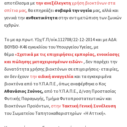
αποτέλεσμα με
την
ανεξέλεγκτη
χρήση βιοκτόνων στα
σπίτια μας,
θα επηρεάζει
σοβαρά την υγεία
μας, αλλά και
γενικά την
ανθεκτικότητα
στην αντιμετώπιση των ζωικών
εχθρών.
Το με αρ.πρωτ. Υ1γ/Γ.Π/οίκ.112708/22-12-2014 και με ΑΔΑ:
ΒΘΥΒΘ-Κ46 εγκυκλίου του Υπουργείου Υγείας, με
θέμα
«Σχετικά με τις επιχειρήσεις εμπορίας, ενοικίασης
και πώλησης μεταχειρισμένων ειδών»
, δεν παρέχει την
δυνατότητα χρήσης βιοκτόνων σε επιχειρήσεις- εταιρίες,
αν δεν έχουν
την
ειδική αναγγελία
και τα εγκεκριμένα
βιοκτόνα από το Υ.Π.Α.Π.Ε , όπως αναφέρθηκε ο Κος
Αθανάσιος Ζούνος,
από το Υ.Π.Α.Π.Ε., Δ/νση Προστασίας
Φυτικής Παραγωγής, Τμήμα Φυτοπροστατευτικών και
Βιοκτόνων Προϊόντων,
στην
Τακτική Γενική Συνέλευση
του Σωματείου Ταπητοκαθαριστηρίων «Η Αττική».