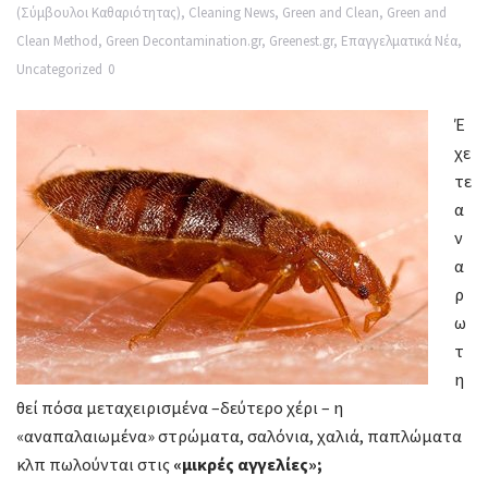
(Σύμβουλοι Καθαριότητας)
,
Cleaning News
,
Green and Clean
,
Green and
Clean Method
,
Green Decontamination.gr
,
Greenest.gr
,
Επαγγελματικά Νέα
,
Uncategorized
0
Έ
χε
τε
α
ν
α
ρ
ω
τ
η
θεί πόσα μεταχειρισμένα –δεύτερο χέρι – η
«αναπαλαιωμένα» στρώματα, σαλόνια, χαλιά, παπλώματα
κλπ πωλούνται στις
«μικρές αγγελίες»;