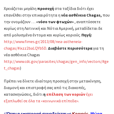
Χρειάζεται μεγάλη
προσοχή
στα ταξίδια διότι έχει
επανέλθει στην επικαιρότητα η
νέα ασθένεια Chagas,
που
την ονομάζουν …
«νόσο των φτωχών»
, αναπτύσσετε
κυρίως στη Λατινική και Νότια Αμερική, μεταδίδεται δε
από μολυσμένα έντομα και κυρίως κοριούς.
Πηγή:
http://www.fimes.gr/2013/08/nea-astheneia-
chagas/#ixzz2baLQYbSD
.
Διαβάστε περισσότερα
για τη
νέα ασθένεια Chagas
http://www.cdc.gov/parasites/chagas/gen_info/vectors/#ge
t_chagas
)
Πρέπει να δίνετε ιδιαίτερη προσοχή στην μετακίνηση,
διαμονή και επιστροφή σας από τις διακοπές,
κατασκηνώσεις, διότι
η
επέλαση των κοριών
έχει
εξαπλωθεί σε όλα τα «κοινωνικά επίπεδα».
‘’Όταν η επιστροφή συνοδεύεται με
Κοριούς
,
Ψώρα
–