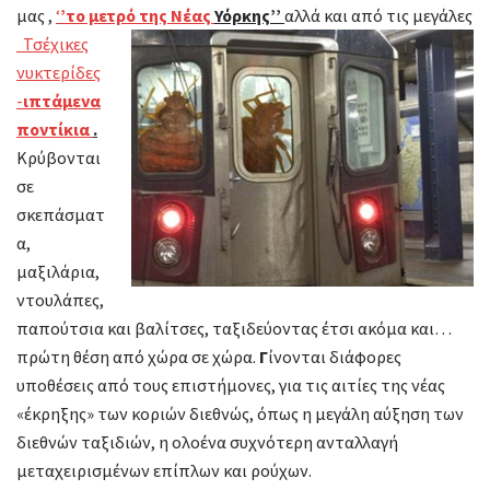
μας ,
‘
’το μετρό της Νέας
Υόρκης’’
αλλά και από τις μεγάλες
Τσέχικες
νυκτερίδες
-
ιπτάμενα
ποντίκια
.
Κρύβονται
σε
σκεπάσματ
α,
μαξιλάρια,
ντουλάπες,
παπούτσια και βαλίτσες, ταξιδεύοντας έτσι ακόμα και…
πρώτη θέση από χώρα σε χώρα.
Γ
ίνονται διάφορες
υποθέσεις από τους επιστήμονες, για τις αιτίες της νέας
«έκρηξης» των κοριών διεθνώς, όπως η μεγάλη αύξηση των
διεθνών ταξιδιών, η ολοένα συχνότερη ανταλλαγή
μεταχειρισμένων επίπλων και ρούχων.