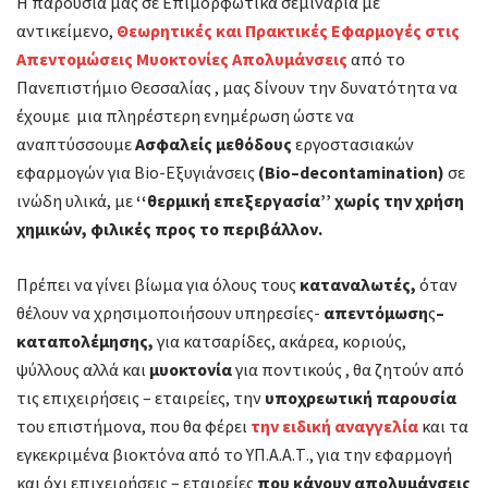
Η παρουσία μας σε Επιμορφωτικά σεμινάρια με
αντικείμενο,
Θεωρητικές και Πρακτικές Εφαρμογές στις
Απεντομώσεις Μυοκτονίες Απολυμάνσεις
από το
Πανεπιστήμιο Θεσσαλίας , μας δίνουν την δυνατότητα να
έχουμε μια πληρέστερη ενημέρωση ώστε να
αναπτύσσουμε
Ασφαλείς μεθόδους
εργοστασιακών
εφαρμογών για Bio-Εξυγιάνσεις
(Bio–decontamination)
σε
ινώδη υλικά, με
‘‘θερμική επεξεργασία’’
χωρίς την χρήση
χημικών
,
φιλικές προς το περιβάλλον.
Πρέπει να γίνει βίωμα για όλους τους
καταναλωτές,
όταν
θέλουν να χρησιμοποιήσουν υπηρεσίες-
απεντόμωση
ς
–
καταπολέμησης,
για κατσαρίδες, ακάρεα, κοριούς,
ψύλλους αλλά και
μυοκτονία
για ποντικούς , θα ζητούν από
τις επιχειρήσεις – εταιρείες, την
υποχρεωτική παρουσία
του επιστήμονα, που θα φέρει
την
ειδική αναγγελία
και τα
εγκεκριμένα βιοκτόνα από το ΥΠ.Α.Α.Τ., για την εφαρμογή
και όχι επιχειρήσεις – εταιρείες
που κάνουν απολυμάνσεις