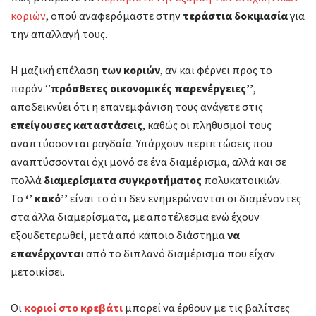
κοριών
, οπού αναφερόμαστε στην
τεράστια δοκιμασία
για
την απαλλαγή τους.
Η μαζική επέλαση
των κοριών
, αν και φέρνει προς το
παρόν ‘’
πρόσθετες
οικονομικές παρενέργειες’’
,
αποδεικνύει ότι η επανεμφάνιση τους ανάγετε στις
επείγουσες καταστάσεις
, καθώς οι πληθυσμοί τους
αναπτύσσονται ραγδαία. Υπάρχουν περιπτώσεις που
αναπτύσσονται όχι μονό σε ένα διαμέρισμα, αλλά και σε
πολλά
διαμερίσματα
συγκροτήματος
πολυκατοικιών.
Το
‘’ κακό’’
είναι το ότι δεν ενημερώνονται οι διαμένοντες
στα άλλα διαμερίσματα, με αποτέλεσμα ενώ έχουν
εξουδετερωθεί, μετά από κάποιο διάστημα
να
επανέρχοντα
ι από το διπλανό διαμέρισμα που είχαν
μετοικίσει.
Οι
κοριοί στο κρεβάτι
μπορεί να έρθουν με τις βαλίτσες