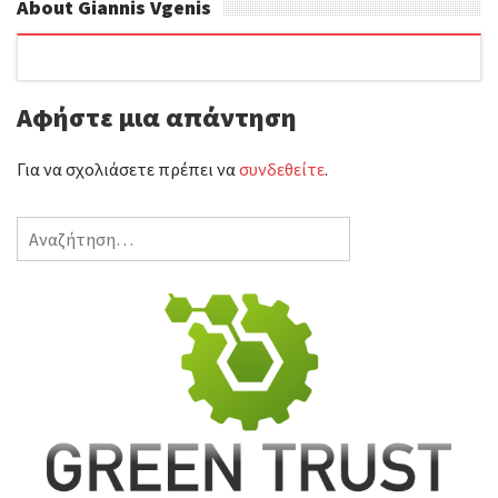
σόμπες
About Giannis Vgenis
Αφήστε μια απάντηση
Για να σχολιάσετε πρέπει να
συνδεθείτε
.
Αναζήτηση
για: