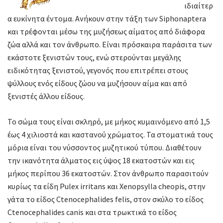
ιδιαίτερ
α ευκίνητα έντομα. Ανήκουν στην τάξη των Siphonaptera
και τρέφονται μέσω της μυζήσεως αίματος από διάφορα
ζώα αλλά και τον άνθρωπο. Είναι πρόσκαιρα παράσιτα των
εκάστοτε ξενιστών τους, ενώ στερούνται μεγάλης
ειδικότητας ξενιστού, γεγονός που επιτρέπει στους
ψύλλους ενός είδους ζώου να μυζήσουν αίμα και από
ξενιστές άλλου είδους.
Το σώμα τους είναι σκληρό, με μήκος κυμαινόμενο από 1,5
έως 4 χιλιοστά και καστανού χρώματος. Τα στοματικά τους
μόρια είναι του νύσσοντος μυζητικού τύπου. Διαθέτουν
την ικανότητα άλματος εις ύψος 18 εκατοστών και εις
μήκος περίπου 36 εκατοστών. Στον άνθρωπο παρασιτούν
κυρίως τα είδη Pulex irritans και Xenopsylla cheopis, στην
γάτα το είδος Ctenocephalides felis, στον σκύλο το είδος
Ctenocephalides canis και στα τρωκτικά το είδος