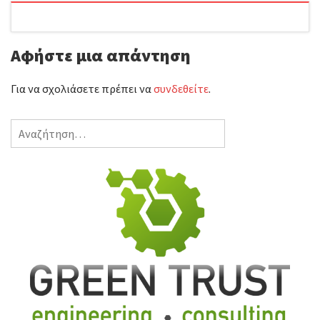
ί
Αφήστε μια απάντηση
τ
ε
Για να σχολιάσετε πρέπει να
συνδεθείτε
.
Αναζήτηση
για: