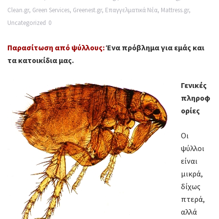
Clean.gr
,
Green Services
,
Greenest.gr
,
Επαγγελματικά Νέα
,
Mattress.gr
,
Uncategorized
0
Παρασίτωση από ψύλλους:
Ένα πρόβλημα για εμάς και
τα κατοικίδια μας.
Γενικές
πληροφ
ορίες
Οι
ψύλλοι
είναι
μικρά,
δίχως
πτερά,
αλλά