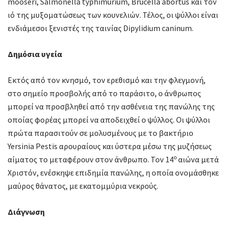
mooseri, Salmonella typhimurium, Brucella abortus και τον
ιό της μυξοματώσεως των κουνελιών. Τέλος, οι ψύλλοι είναι
ενδιάμεσοι ξενιστές της ταινίας Dipylidium caninum.
Δημόσια υγεία
Εκτός από τον κνησμό, τον ερεθισμό και την φλεγμονή,
στο σημείο προσβολής από το παράσιτο, ο άνθρωπος
μπορεί να προσβληθεί από την ασθένεια της πανώλης της
οποίας φορέας μπορεί να αποδειχθεί ο ψύλλος. Οι ψύλλοι
πρώτα παρασιτούν σε μολυσμένους με το βακτήριο
Yersinia Pestis αρουραίους και ύστερα μέσω της μυζήσεως
ο
αίματος το μεταφέρουν στον άνθρωπο. Τον 14
αιώνα μετά
Χριστόν, ενέσκηψε επιδημία πανώλης, η οποία ονομάσθηκε
μαύρος θάνατος, με εκατομμύρια νεκρούς.
Διάγνωση