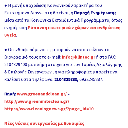
● Η μονή υποχρέωση Κοινωνικού Χαρακτήρα του
Επιστήμονα Διαγνώστη θα είναι, η
Παροχή Ενημέρωσης
μέσα από τα Κοινωνικά Εκπαιδευτικά Προγράμματα, όπως
ενημέρωση
Ρύπανση εσωτερικών χώρων και ανθρώπινη
υγεία
.
● Οι ενδιαφερόμενοι-ες μπορούν να αποστείλουν το
βιογραφικό τους στο e-mail:
info@klintec.gr
ή στο FAX:
2104829400 με πλήρη στοιχεία για τον Τομέας Αξιολόγησης
& Επιλογής Συνεργατών , η για πληροφορίες μπορείτε να
καλέσετε στα τηλέφωνα
2104829839,
6932245887.
Πηγή:
www.greenandclean.gr/
–
http://www.greenmiteclean.gr/
https://www.cleaningnews.gr/?page_id=10
Νέες θέσεις συνεργασίας με Ευκαιρίες