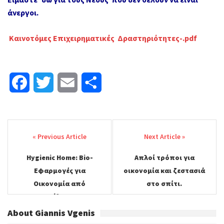
άνεργοι.
Καινοτόμες Επιχειρηματικές Δραστηριότητες-.pdf
F
T
E
Μ
a
w
m
ο
Post
c
i
a
ι
navigation
e
t
i
ρ
Hygienic Home: Bio-
Απλοί τρόποι για
b
t
l
α
Εφαρμογές για
οικονομία και ζεστασιά
o
e
σ
Οικονομία από
στο σπίτι.
Σπατάλες στην
o
r
τ
Καθαριότητα.
About Giannis Vgenis
k
ε