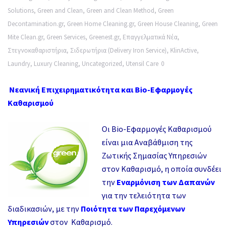
Solutions
,
Green and Clean
,
Green and Clean Method
,
Green
Decontamination.gr
,
Green Home Cleaning.gr
,
Green House Cleaning
,
Green
Mite Clean.gr
,
Green Services
,
Greenest.gr
,
Επαγγελματικά Νέα
,
Στεγνοκαθαριστήρια
,
Σιδερωτήρια (Delivery Iron Service)
,
KlinActive
,
Laundry
,
Luxury Cleaning
,
Uncategorized
,
Utensil Care
0
Νεανική Επιχειρηματικότητα και Bio-Εφαρμογές
Καθαρισμού
Οι Bio-Εφαρμογές Καθαρισμού
είναι μια Αναβάθμιση της
Ζωτικής Σημασίας Υπηρεσιών
στον Καθαρισμό, η οποία συνδέει
την
Εναρμόνιση των Δαπανών
για την τελειότητα των
διαδικασιών, με την
Ποιότητα των Παρεχόμενων
Υπηρεσιών
στον Καθαρισμό.