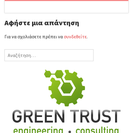
ί
Αφήστε μια απάντηση
τ
ε
Για να σχολιάσετε πρέπει να
συνδεθείτε
.
Αναζήτηση
για: