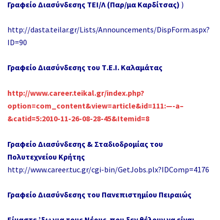
Γραφείο Διασύνδεσης ΤΕΙ/Λ (Παρ/μα Καρδίτσας)
)
http://dasta.teilar.gr/Lists/Announcements/DispForm.aspx?
ID=90
Γραφείο Διασύνδεσης του Τ.Ε.Ι. Καλαμάτας
http://www.career.teikal.gr/index.php?
option=com_content&view=article&id=111:—-a–
&catid=5:2010-11-26-08-28-45&Itemid=8
Γραφείο Διασύνδεσης & Σταδιοδρομίας του
Πολυτεχνείου Κρήτης
http://www.career.tuc.gr/cgi-bin/GetJobs.plx?IDComp=4176
Γραφείο Διασύνδεσης του Πανεπιστημίου Πειραιώς
Είμαστε ’δω για τους Νέους
που δεν θέλουν να είναι