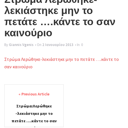
g
λεκιάστηκε μην το
l
πετάτε ….κάντε το σαν
e
καινούριο
n
a
By
Giannis Vgenis
• On
2 Ιανουαρίου 2013
• In
0
v
Στρώμα Λερώθηκε-λεκιάστηκε μην το πετάτε ….κάντε το
i
σαν καινούριο
g
a
Post
t
navigation
i
Στρώμα:Λερώθηκε
o
-λεκιάστηκε μην το
n
πετάτε ….κάντε το σαν