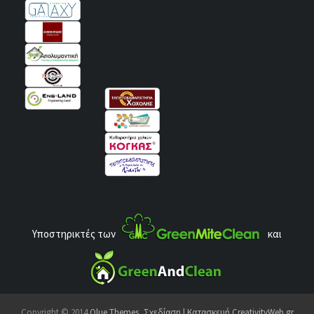
Υποστηρικτές των
και
Copyright © 2014
Qlue Themes
,
Σχεδίαση | Κατασκευή CreativityWeb.gr