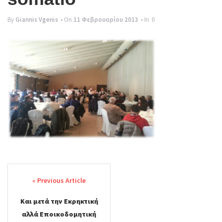
g
By
Giannis Vgenis
• On
11 Φεβρουαρίου 2013
• In
0
l
e
n
a
v
i
g
a
t
Post
i
navigation
o
Και μετά την Εκρηκτική
n
αλλά Εποικοδομητική