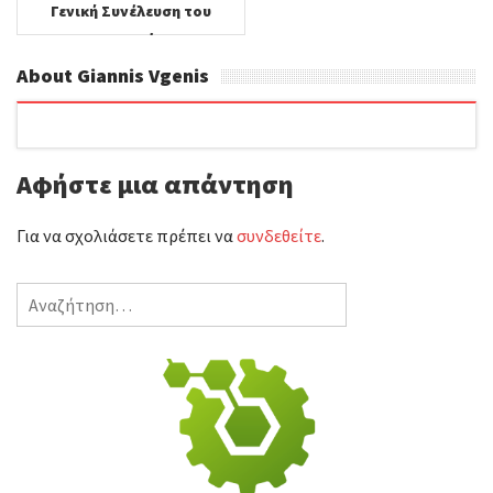
Γενική Συνέλευση του
Σωματείου
Ταπητοκαθαριστηρίων
About Giannis Vgenis
‘Η ΑΤΤΙΚΗ’…….
Αφήστε μια απάντηση
Για να σχολιάσετε πρέπει να
συνδεθείτε
.
Αναζήτηση
για: