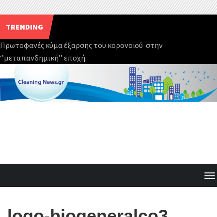
TRENDING
Πρωτοφανές κύμα έξαρσης του κορονοϊού στην
‘’μεταπανδημική’’ εποχή.
Skip
to
content
T
o
g
logo-biogeneralco3