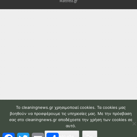
Mattress.gr
To cleaningnews.gr χρησιμοποιεί cookies. Τα cookies μας
βοηθούν να προσφέρουμε τις υπηρεσίες μας. Με την πρόσβαση
σας στο cleaningnews.gr αποδέχεστε την χρήση των cookies σε
αυτό.
F
T
E
Μ
Το κατάλαβα.
Όχι