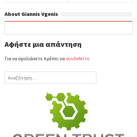
ΕΦΑΡΜΟΓΕΣ ΣΤΙΣ
o
r
τ
ΑΠΕΝΤΟΜΩΣΕΙΣ-
About Giannis Vgenis
k
ε
ΜΥΟΚΤΟΝΙΕΣ –
ΑΠΟΛΥΜΑΝΣΕΙΣ ΣΕ
ί
ΚΑΤΟΙΚΗΜΕΝΟΥΣ
Αφήστε μια απάντηση
ΧΩΡΟΥΣ»
τ
ε
Για να σχολιάσετε πρέπει να
συνδεθείτε
.
Αναζήτηση
για: