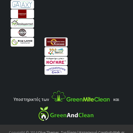
Υποστηρικτές των
και
Copyright © 2014
Qlue Themes
,
Σχεδίαση | Κατασκευή CreativityWeb.gr