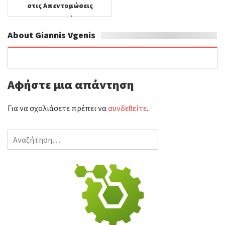
στις Απεντομώσεις
Μυοκτονίες
Απολυμάνσεις σε
About Giannis Vgenis
Κατοικημένους Χώρους.
Αφήστε μια απάντηση
Για να σχολιάσετε πρέπει να
συνδεθείτε
.
Αναζήτηση
για: