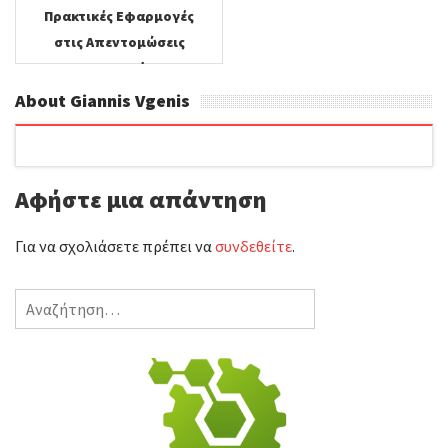
Πρακτικές Εφαρμογές
στις Απεντομώσεις
Μυοκτονίες
Απολυμάνσεις σε
About Giannis Vgenis
Κατοικημένους Χώρους.
Αφήστε μια απάντηση
Για να σχολιάσετε πρέπει να
συνδεθείτε
.
Αναζήτηση
για: