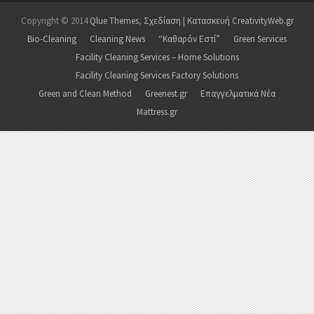
Copyright © 2014
Qlue Themes
,
Σχεδίαση | Κατασκευή CreativityWeb.gr
Bio-Cleaning
Cleaning News
“Καθαρόν Εστί”
Green Services
Facility Cleaning Services – Home Solutions
Facility Cleaning Services Factory Solutions
Green and Clean Method
Greenest.gr
Επαγγελματικά Νέα
Mattress.gr