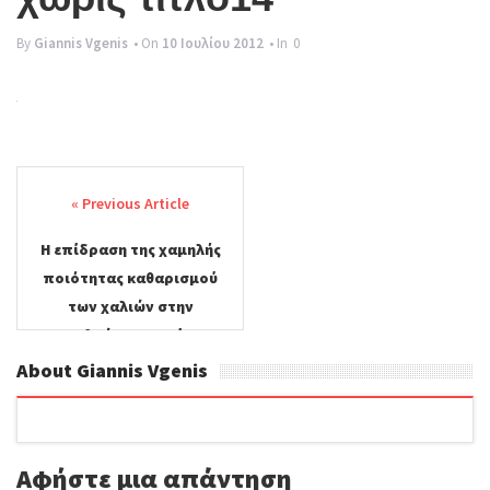
g
By
Giannis Vgenis
• On
10 Ιουλίου 2012
• In
0
l
e
n
a
Post
v
navigation
i
Η επίδραση της χαμηλής
g
ποιότητας καθαρισμού
a
των χαλιών στην
ανθρώπινη υγεία.
t
About Giannis Vgenis
i
o
n
Αφήστε μια απάντηση