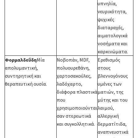
υπνηλία,
νευρικότητα,
ψυχικές
διαταραχές,
αιματολογικά
νοσήματα και
καρκινώματα.
Φορμαλδεΰδη
Μία
Νοβοπάν, MDF,
Ερεθισμός
απολυμαντική,
πολυουρεθάνη,
στους
συντηρητική και
χαρτοσακούλες,
βλεννογόνους
θεραπευτική ουσία.
λαδόχαρτο,
υμένες των
διάφορα πλαστικά
ματιών, της
που
μύτης και του
χρησιμοποιούνται
λαιμού,
σαν στερεωτικά
αλλεργική
και συγκολλητικά.
δερματίτιδα,
αναπνευστικά