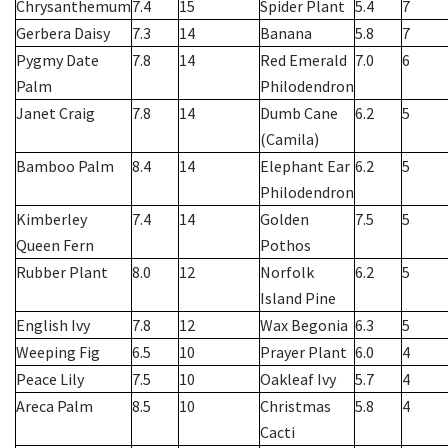
Chrysanthemum
7.4
15
Spider Plant
5.4
7
Gerbera Daisy
7.3
14
Banana
5.8
7
Pygmy Date
7.8
14
Red Emerald
7.0
6
Palm
Philodendron
Janet Craig
7.8
14
Dumb Cane
6.2
5
(Camila)
Bamboo Palm
8.4
14
Elephant Ear
6.2
5
Philodendron
Kimberley
7.4
14
Golden
7.5
5
Queen Fern
Pothos
Rubber Plant
8.0
12
Norfolk
6.2
5
Island Pine
English Ivy
7.8
12
Wax Begonia
6.3
5
Weeping Fig
6.5
10
Prayer Plant
6.0
4
Peace Lily
7.5
10
Oakleaf Ivy
5.7
4
Areca Palm
8.5
10
Christmas
5.8
4
Cacti