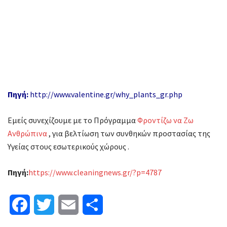
Πηγή:
http://www.valentine.gr/why_plants_gr.php
Εμείς συνεχίζουμε με το Πρόγραμμα
Φροντίζω να Ζω
Ανθρώπινα
, για βελτίωση των συνθηκών προστασίας της
Υγείας στους εσωτερικούς χώρους .
Πηγή
:
https://www.cleaningnews.gr/?p=4787
F
T
E
Μ
a
w
m
ο