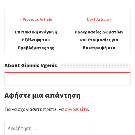
Post
c
i
a
ι
navigation
e
t
i
ρ
Επιτακτική Ανάγκη η
Προεργασίες Δωματίων
b
t
l
α
Εξάλειψη του
και Ετοιμασίες για
o
e
σ
Προβλήματος της
Επιστροφή στο
Αέριας Ρύπανσης των
Σχολείο.
o
r
τ
Εσωτερικών Χώρων.
About Giannis Vgenis
k
ε
ί
Αφήστε μια απάντηση
τ
ε
Για να σχολιάσετε πρέπει να
συνδεθείτε
.
Αναζήτηση
για: