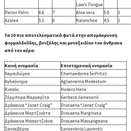
Law’s Tongue
Parlor Palm
6.6
7
Aloe vera
5.0
2
Azalea
5.1
6
Kalanchoe
4.5
2
Τα 10 πιο αποτελεσματικά φυτά στην απομάκρυνση
φορμαλδεΰδης, βενζόλης και μονοξειδίου του άνθρακα
από τον αέρα:
Κοινή ονομασία
Επιστημονική ονομασία
Χαμαιδώρεα
Chamaedorea Seifritzii
Αγλαόνημα
Aglaonema Modestum
Κισσός
Hedera Helix
Ζέρμπερα Μαργαρίτα
Gerbera Jamesonii
Δράκαινα “Janet Craig”
Dracaena “Janet Craig”
Δράκαινα Mαρτζινάτα
Dracaena Marginata
Δράκαινα Μασαντζιάνα
Dracaena Massangeana
Σανσεβέρια
Sansevieria Laurentii