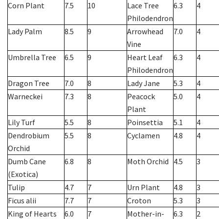
Corn Plant
7.5
10
Lace Tree
6.3
4
Philodendron
Lady Palm
8.5
9
Arrowhead
7.0
4
Vine
Umbrella Tree
6.5
9
Heart Leaf
6.3
4
Philodendron
Dragon Tree
7.0
8
Lady Jane
5.3
4
Warneckei
7.3
8
Peacock
5.0
4
Plant
Lily Turf
5.5
8
Poinsettia
5.1
4
Dendrobium
5.5
8
Cyclamen
4.8
4
Orchid
Dumb Cane
6.8
8
Moth Orchid
4.5
3
(Exotica)
Tulip
4.7
7
Urn Plant
4.8
3
Ficus alii
7.7
7
Croton
5.3
3
King of Hearts
6.0
7
Mother-in-
6.3
2