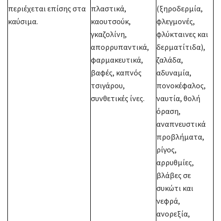
περιέχεται επίσης στα
πλαστικά,
(ξηροδερμία,
καύσιμα.
καουτσούκ,
φλεγμονές,
γκαζολίνη,
φλύκταινες και
απορρυπαντικά,
δερματίτιδα),
φαρμακευτικά,
ζαλάδα,
βαφές, καπνός
αδυναμία,
τσιγάρου,
πονοκέφαλος,
συνθετικές ίνες.
ναυτία, θολή
όραση,
αναπνευστικά
προβλήματα,
ρίγος,
αρρυθμίες,
βλάβες σε
συκώτι και
νεφρά,
ανορεξία,