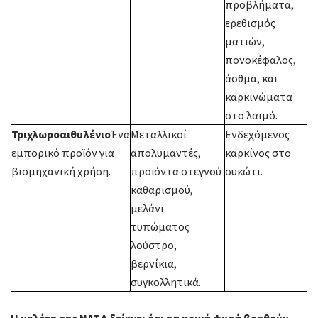
προβλήματα,
ερεθισμός
ματιών,
πονοκέφαλος,
άσθμα, και
καρκινώματα
στο λαιμό.
Τριχλωροαιθυλένιο
Ένα
Μεταλλικοί
Ενδεχόμενος
εμπορικό προϊόν για
απολυμαντές,
καρκίνος στο
βιομηχανική χρήση.
προϊόντα στεγνού
συκώτι.
καθαρισμού,
μελάνι
τυπώματος
λούστρο,
βερνίκια,
συγκολλητικά.