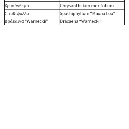
Χρυσάνθεμο
Chrysantheium morifolium
Σπαθίφυλλο
Spathiphyllum “Mauna Loa”
Δράκαινα “Warneckii”
Dracaena “Warneckii”