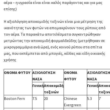
αέρα – η υγρασία είναι είναι καλός παράγοντας και για μας
επίσης)
Η αξιολόγηση αποκομιδής τοξινών είναι μια μέτρηση της
ικανότητας των φυτών να απομακρύνουν τους ρύπους από
τον αέρα. Τα παρακάτω αποτελέσματα συγκεντρώθηκαν
μετρώντας την αποκομιδή φορμαλδεΰδης (μετρήθηκαν σε
μικρογραμμάρια ανά ώρα), ενός κοινού ρύπου στα σπίτια
μας, που εκπέμπεται από μπογιές, κόλλες και είδη οικιακής
χρήσης
ΟΝΟΜΑ ΦΥΤΟΥ
ΑΞΙΟΛΟΓΗΣΗ
ΟΝΟΜΑ
ΑΞΙΟΛΟΓΗΣ
ΝΑΣΑ
ΦΥΤΟΥ
ΝΑΣΑ
Γενική
Αποκομιδή
Γενική
Αποκο
τοξινών
τοξιν
Boston Fern
7.5
20
Chinese
5.3
7
Evergreen