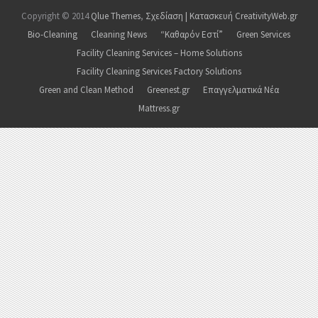
Copyright © 2014
Qlue Themes
,
Σχεδίαση | Κατασκευή CreativityWeb.gr
Bio-Cleaning
Cleaning News
“Καθαρόν Εστί”
Green Services
Facility Cleaning Services – Home Solutions
Facility Cleaning Services Factory Solutions
Green and Clean Method
Greenest.gr
Επαγγελματικά Νέα
Mattress.gr