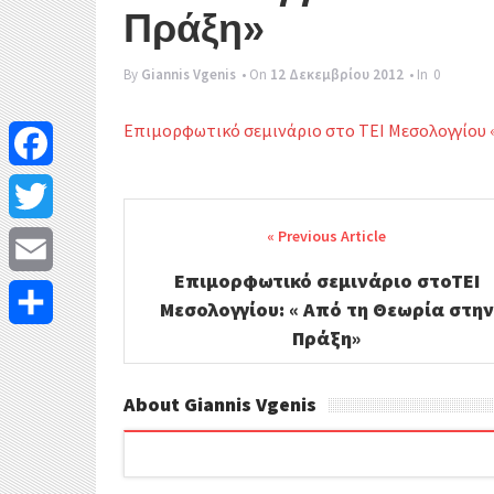
Πράξη»
By
Giannis Vgenis
• On
12 Δεκεμβρίου 2012
• In
0
Επιμορφωτικό σεμινάριο στο ΤΕΙ Μεσολογγίου 
F
Post
a
T
navigation
c
Επιμορφωτικό σεμινάριο στοΤΕΙ
w
E
Μεσολογγίου: « Από τη Θεωρία στην
e
i
Πράξη»
m
Μ
b
t
a
ο
About Giannis Vgenis
o
t
i
ι
o
e
l
ρ