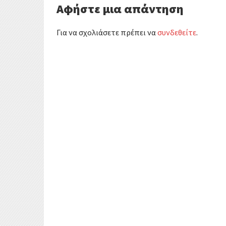
k
r
Αφήστε μια απάντηση
α
Για να σχολιάσετε πρέπει να
συνδεθείτε
.
σ
τ
ε
ί
τ
ε