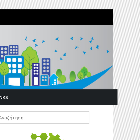
INKS
ναζήτηση
α: