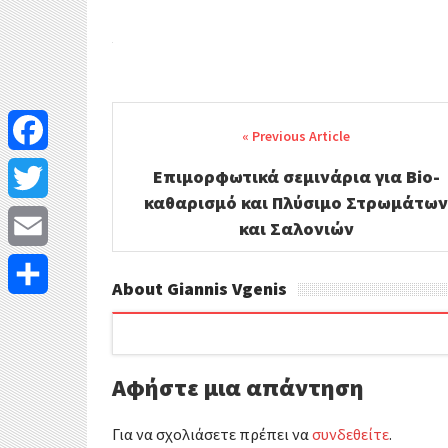
Post
navigation
F
Επιμορφωτικά σεμινάρια για Bio-
καθαρισμό και Πλύσιμο Στρωμάτω
a
T
και Σαλονιών
c
w
E
About Giannis Vgenis
e
i
m
Μ
b
t
a
ο
o
t
Αφήστε μια απάντηση
i
ι
o
e
l
ρ
Για να σχολιάσετε πρέπει να
συνδεθείτε
.