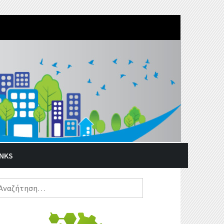
INKS
ναζήτηση
α: