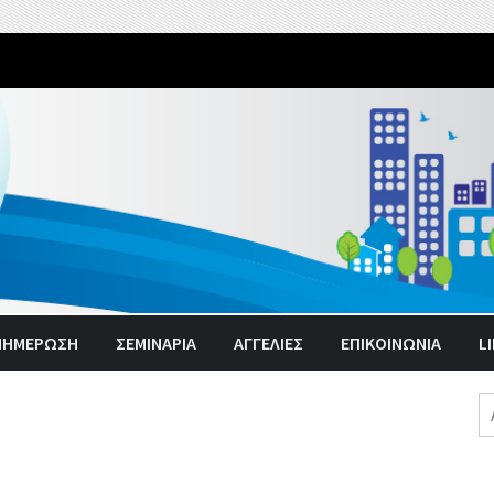
υ κορονοϊού στην ‘’μεταπανδημική’’ εποχή.
ΝΗΜΈΡΩΣΗ
ΣΕΜΙΝΑΡΙΑ
ΑΓΓΕΛΊΕΣ
ΕΠΙΚΟΙΝΩΝΙΑ
L
Α
γι