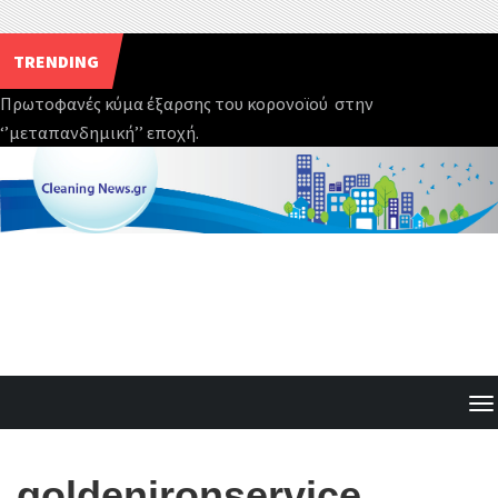
TRENDING
Πρωτοφανές κύμα έξαρσης του κορονοϊού στην
‘’μεταπανδημική’’ εποχή.
Skip
to
content
T
o
g
goldenironservice