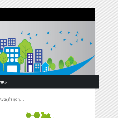
INKS
ναζήτηση
α: