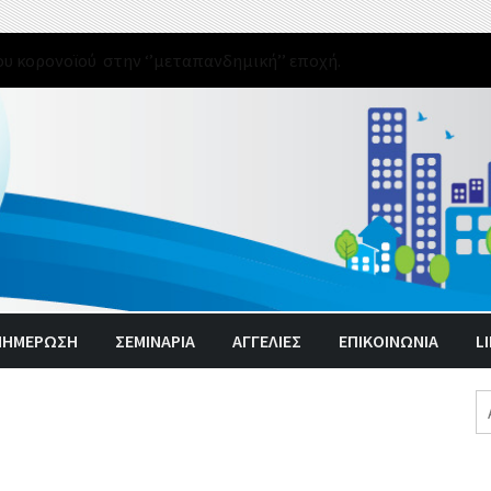
υ κορονοϊού στην ‘’μεταπανδημική’’ εποχή.
ΝΗΜΈΡΩΣΗ
ΣΕΜΙΝΑΡΙΑ
ΑΓΓΕΛΊΕΣ
ΕΠΙΚΟΙΝΩΝΙΑ
L
Α
γι