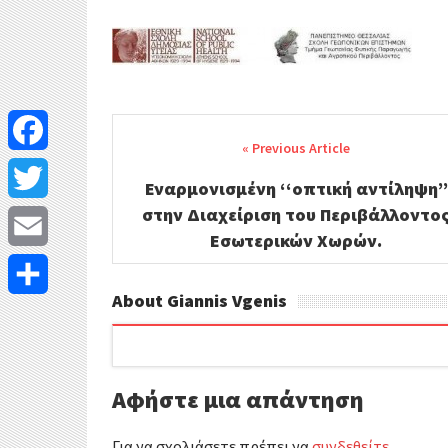
Post
navigation
F
Εναρμονισμένη ‘‘οπτική αντίληψη’’
a
στην Διαχείριση του Περιβάλλοντο
T
Εσωτερικών Χωρών.
c
w
E
e
i
About Giannis Vgenis
m
Μ
b
t
a
ο
o
t
i
ι
Αφήστε μια απάντηση
o
e
l
ρ
Για να σχολιάσετε πρέπει να
συνδεθείτε
.