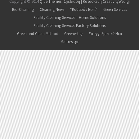
Copyright © 2014
Qlue Themes
,
Σχεδίαση | Κατασκευή CreativityWeb.gr
Bio-Cleaning
Cleaning News
“Καθαρόν Εστί”
Green Services
Facility Cleaning Services – Home Solutions
Facility Cleaning Services Factory Solutions
Green and Clean Method
Greenest.gr
Επαγγελματικά Νέα
Mattress.gr