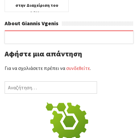
στην Διαχείριση του
Περιβάλλοντος
Εσωτερικών Χωρών.
About Giannis Vgenis
Αφήστε μια απάντηση
Για να σχολιάσετε πρέπει να
συνδεθείτε
.
Αναζήτηση
για: