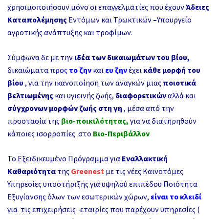
χρησιμοποιήσουν μόνο οι επαγγελματίες που έχουν
Άδειες
Καταπολέμησης
Εντόμων και Τρωκτικών
–
Υπουργείο
αγροτικής ανάπτυξης και τροφίμων.
Σύμφωνα δε με την
ιδέα των δικαιωμάτων του βίου,
δικαιώματα
προς
το ζην
και
ευ ζην
έχει
κάθε μορφή του
βίου
, για την ικανοποίηση των αναγκών μιας
ποιοτικά
βελτιωμένης
και υγιεινής ζωής,
διαφορετικών
αλλά και
σύγχρονων μορφών ζωής στη γη
, μέσα από την
προστασία της
βιο-ποικιλότητας,
για να διατηρηθούν
κάποιες ισορροπίες στο
Βιο-Περιβάλλον
Το Εξειδικευμένο Πρόγραμμα για
Εναλλακτική
Καθαριότητα
της
Greenest
με τις νέες Καινοτόμες
Υπηρεσίες υποστήριξης
για υψηλού επιπέδου Ποιότητα
Εξυγίανσης όλων των εσωτερικών χώρων,
είναι το κλειδί
για τις επιχειρήσεις -εταιρίες που παρέχουν υπηρεσίες (