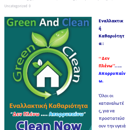
Uncategorized
0
Εναλλακτικ
ή
Καθαριότητ
α :
‘‘Δεν
Πλένω’’
…..
Απορρυπαίν
ω.
Όλοι οι
καταναλωτέ
ς, για να
προστατεύσ
ουν την υγειά