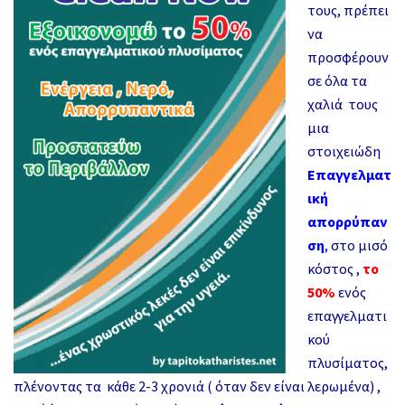
τους, πρέπει
να
προσφέρουν
σε όλα τα
χαλιά τους
μια
στοιχειώδη
Επαγγελματ
ική
απορρύπαν
ση
,
στο μισό
κόστος ,
το
50%
ενός
επαγγελματι
κού
πλυσίματος,
πλένοντας τα κάθε 2-3 χρονιά ( όταν δεν είναι λερωμένα) ,