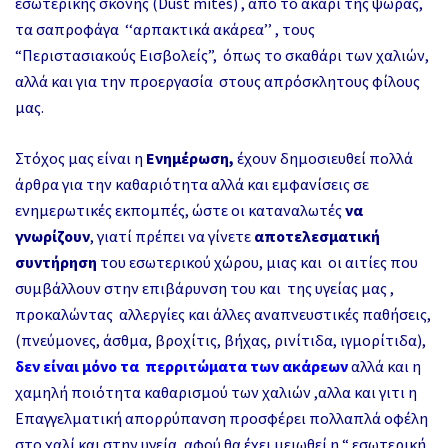
εσωτερικής σκόνης
(Dust mites)
, απο
το άκαρι της ψώρας,
τα σαπροφάγα ‘‘αρπακτικά ακάρεα’’
, τους
“Περιστασιακούς Εισβολείς”, όπως το σκαθάρι των χαλιών
,
αλλά και για την προεργασία σ
τους απρόσκλητους φίλους
μας
.
Στόχος μας είναι η
Ενημέρωση,
έχουν δημοσιευθεί πολλά
άρθρα για την καθαριότητα
αλλά και
εμφανίσεις σε
ενημερωτικές εκπομπές
, ώστε οι καταναλωτές
να
γνωρίζουν
, γιατί πρέπει να γίνετε
αποτελεσματική
συντήρηση
του εσωτερικού χώρου, μιας και οι αιτίες που
συμβάλλουν στην επιβάρυνση του και της υγείας μας ,
προκαλώντας αλλεργίες και άλλες αναπνευστικές παθήσεις,
(πνεύμονες, άσθμα, βροχίτις, βήχας, ρινίτιδα, ιγμορίτιδα),
δεν είναι μόνο τα περριτώματα των ακάρεων
αλλά και η
χαμηλή ποιότητα καθαρισμού των χαλιών
,αλλα και γιτι η
Επαγγελματική απορρύπανση
προσφέρει πολλαπλά οφέλη
στο χαλί και στην υγεία, αφού θα έχει μειωθεί η
“ εσωτερική