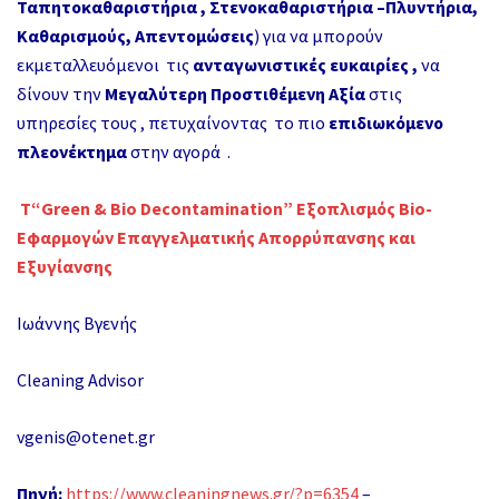
Ταπητοκαθαριστήρια , Στενοκαθαριστήρια –Πλυντήρια,
Καθαρισμούς, Απεντομώσεις
) για να μπορούν
εκμεταλλευόμενοι τις
ανταγωνιστικές ευκαιρίες ,
να
δίνουν την
Μεγαλύτερη Προστιθέμενη Αξία
στις
υπηρεσίες τους , πετυχαίνοντας το πιο
επιδιωκόμενο
πλεονέκτημα
στην αγορά .
T“Green & Bio Decontamination
” Εξοπλισμός Bio-
Εφαρμογών Επαγγελματικής Απορρύπανσης και
Εξυγίανσης
Ιωάννης Βγενής
Cleaning Advisor
vgenis@otenet.gr
Πηγή:
https://www.cleaningnews.gr/?p=6354
–