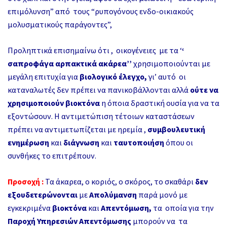
επιμόλυνση”
από τους
“ρυπογόνους ενδο-οικιακούς
μολυσματικούς παράγοντες”
,
Προληπτικά επισημαίνω ότι , οικογένειες με τα ‘
‘
σαπροφάγα
αρπακτικά ακάρεα’’
χρησιμοποιούνται με
μεγάλη επιτυχία για
βιολογικό έλεγχο,
γι’ αυτό οι
καταναλωτές δεν πρέπει να πανικοβάλλονται αλλά
ούτε να
χρησιμοποιούν βιοκτόνα
η όποια δραστική ουσία για να τα
εξοντώσουν. Η αντιμετώπιση τέτοιων καταστάσεων
πρέπει να αντιμετωπίζεται με ηρεμία ,
συμβουλευτική
ενημέρωση
και
διάγνωση
και
ταυτοποιήση
όπου οι
συνθήκες το επιτρέπουν.
Προσοχή :
Τα άκαρεα, ο κοριός, ο σκόρος, το σκαθάρι
δεν
εξουδετερώνονται
με
Απολύμανση
παρά μονό με
εγκεκριμένα
βιοκτόνα
και
Α
πεντόμωση
,
τα οποία για την
Παροχή Υπηρεσιών
Α
πεντόμωσης
μπορούν να τα