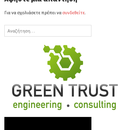
ε
Για να σχολιάσετε πρέπει να
συνδεθείτε
.
Αναζήτηση
για: