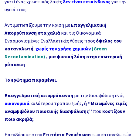
γιατί ένας χρωστικός λακές
δεν είναι επικίνδυνος
για την
υγειά τους.
Αντιμετωπίζουμε την κρίση
με
Επαγγελματική
Απορρύπανση στα
χαλιά
και τις Οικονομικά
Εναρμονισμένες Εναλλακτικές Λύσεις προς
όφελος του
καταναλωτή
,
χωρίς την
χρήση χημικών
(Green
Decontamination)
,
μια φυσική λύση στην εσωτερική
ρύπανση
Το ερώτημα παραμένει.
Επαγγελματική απορρύπανση
με την διασφάλιση ενός
οικονομικά
καλύτερου τρόπου ζωής
,
ή
‘‘Μειωμένες τιμές
αναμφιβόλου ποιοτικής διασφάλισης’’
που
κοστίζουν
ποιο ακριβά;
Επενδύουμε στην
Επιτόπια Ενημέρωση
των καταναλωτών