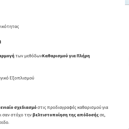
γικότητας
η
αρμογή
των μεθόδων
Καθαρισμού
για
Πλήρη
ογικό Εξοπλισμού
ε
ενιαίο σχεδιασμό
στις προδιαγραφές καθαρισμού για
ει σαν στόχο την
βελτιστοποίηση της απόδοσής
σε,
πεδο.