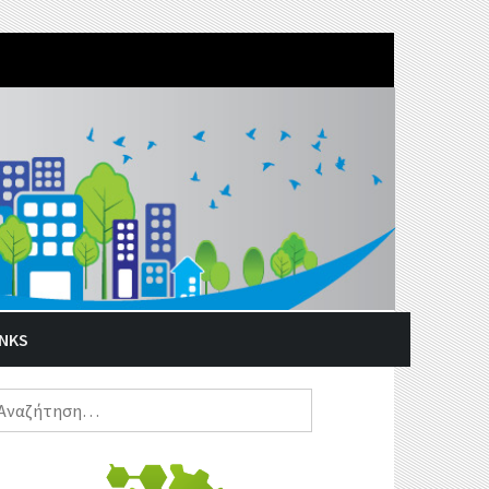
INKS
ναζήτηση
α: