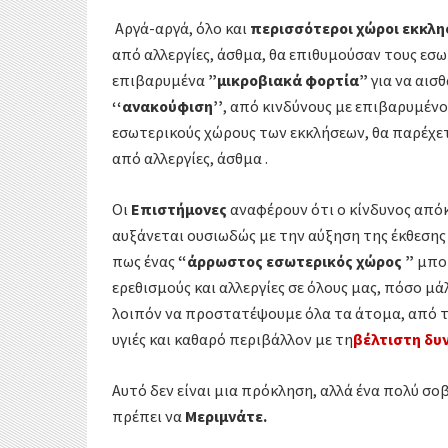
k
r
α
Αργά-αργά, όλο και
περισσότεροι χώροι εκκλη
από αλλεργίες, άσθμα, θα επιθυμούσαν τους ε
σ
επιβαρυμένα
”μικροβιακά φορτία”
για να αι
τ
‘‘ανακούφιση’’
, από κινδύνους με επιβαρυμέν
εσωτερικούς χώρους των εκκλήσεων, θα παρέχε
ε
από αλλεργίες, άσθμα .
ί
Οι
Επιστήμονες
αναφέρουν ότι ο κίνδυνος από
τ
αυξάνεται ουσιωδώς με την αύξηση της έκθεση
πως ένας
“άρρωστος εσωτερικός χώρος ”
μπορ
ε
ερεθισμούς και αλλεργίες σε όλους μας, πόσο μά
λοιπόν να προστατέψουμε όλα τα άτομα, από τα
υγιές και καθαρό περιβάλλον με τη
βέλτιστη δυ
Αυτό δεν είναι μια πρόκληση, αλλά ένα πολύ σο
πρέπει να
Μεριμνάτε.