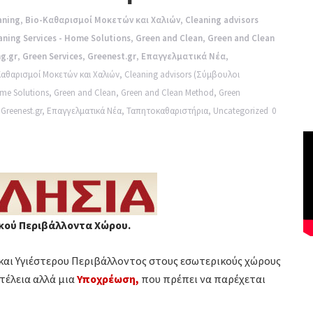
aning
,
Bio-Καθαρισμοί Μοκετών και Χαλιών
,
Cleaning advisors
eaning Services - Home Solutions
,
Green and Clean
,
Green and Clean
g.gr
,
Green Services
,
Greenest.gr
,
Επαγγελματικά Νέα
,
Καθαρισμοί Μοκετών και Χαλιών
,
Cleaning advisors (Σύμβουλοι
Home Solutions
,
Green and Clean
,
Green and Clean Method
,
Green
,
Greenest.gr
,
Επαγγελματικά Νέα
,
Ταπητοκαθαριστήρια
,
Uncategorized
0
ικού Περιβάλλοντα Χώρου.
και Υγιέστερου Περιβάλλοντος στους εσωτερικούς χώρους
υτέλεια αλλά μια
Υποχρέωση,
που πρέπει να παρέχεται