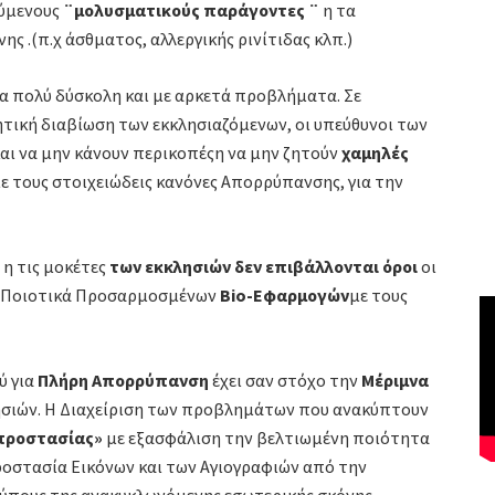
ούμενους
¨μολυσματικούς παράγοντες ¨
η τα
 .(π.χ άσθματος, αλλεργικής ρινίτιδας κλπ.)
ια πολύ δύσκολη και με αρκετά προβλήματα. Σε
ητική διαβίωση των εκκλησιαζόμενων, οι υπεύθυνοι των
αι να μην κάνουν περικοπέςη να μην ζητούν
χαμηλές
ε τους στοιχειώδεις κανόνες Απορρύπανσης, για την
 η τις μοκέτες
των εκκλησιών
δεν επιβάλλονται όροι
οι
Ποιοτικά Προσαρμοσμένων
Bio
-Εφαρμογών
με τους
ύ για
Πλήρη Απορρύπανση
έχει σαν στόχο την
Μέριμνα
ησιών. Η Διαχείριση των προβλημάτων που ανακύπτουν
προστασίας»
με εξασφάλιση την βελτιωμένη ποιότητα
προστασία Εικόνων και των Αγιογραφιών από την