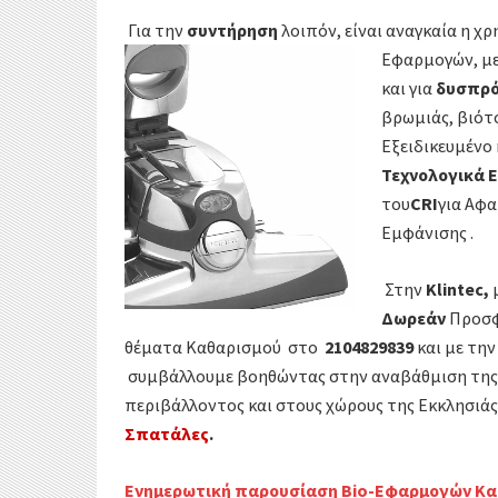
Για την
συντήρηση
λοιπόν, είναι αναγκαία η
Εφαρμογών, μ
και για
δυσπρό
βρωμιάς, βιότ
Εξειδικευμένο
Τεχνολογικά 
του
CRI
για Αφ
Εμφάνισης 
Στην
Klintec,
Δωρεάν
Προσφ
θέματα Καθαρισμού στο
2104829839
και με τη
συμβάλλουμε βοηθώντας στην αναβάθμιση της 
περιβάλλοντος και στους χώρους της Εκκλησιάς
Σπατάλες
.
Ενημερωτική παρουσίαση Βio-Εφαρμογών Κα