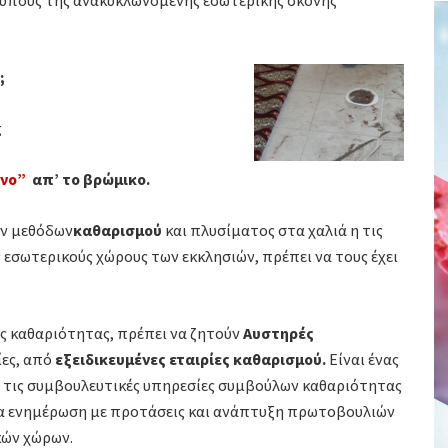
ύπους της ανακυκλωνόμενης εσωτερικής σκόνης
;
g
υνο”
απ’ το βρώμικο.
ν μεθόδων
καθαρισμού
και πλυσίματος στα χαλιά η τις
 εσωτερικούς χώρους των εκκλησιών, πρέπει να τους έχει
της καθαριότητας, πρέπει να ζητούν
Αυστηρές
ίες, από
εξειδικευμένες εταιρίες καθαρισμού.
Είναι ένας
ι τις συμβουλευτικές υπηρεσίες συμβούλων καθαριότητας
α ενημέρωση με προτάσεις και ανάπτυξη πρωτοβουλιών
κών χώρων.