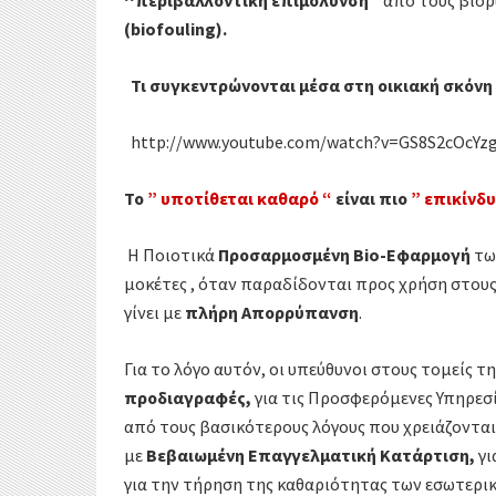
‘‘περιβαλλοντική επιμόλυνση’’
από τους βιορ
(biofouling).
Τι συγκεντρώνονται μέσα στη οικιακή σκόνη 
http://www.youtube.com/watch?v=GS8S2cOcYz
Το
” υποτίθεται καθαρό “
είναι πιο
” επικίνδ
Η Ποιοτικά
Προσαρμοσμένη
Bio
-Εφαρμογή
τω
μοκέτες , όταν παραδίδονται προς χρήση στους
γίνει με
πλήρη Απορρύπανση
.
Για το λόγο αυτόν, οι υπεύθυνοι στους τομείς 
προδιαγραφές,
για τις Προσφερόμενες Υπηρεσ
από τους βασικότερους λόγους που χρειάζοντα
με
Βεβαιωμένη Επαγγελματική Κατάρτιση,
γι
για την τήρηση της καθαριότητας των εσωτερι