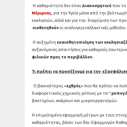
Η καθαριότητα δεν είναι
Διακοσμητικό
που το 
Μέριμνας
,
για την Υγεία μέσα από την βελτιω
εκκλησιών, αλλά και για την διαχείριση των π
υιοθετηθούν
οι ανάλογεςεναλλακτικές μέθοδο
Η αυξημένη
ευαισθητοποίηση των εκκλησιαζ
αυξανόμενες απαιτήσεις για καθαρούς εσωτερι
φιλικών προς το περιβάλλον.
Τι πρέπει να προσέξουμε για την εξασφάλισ
Ο βασικότερος
«εχθρός»
που θα πρέπει να πολε
διαφορετικούς χημικούς ρύπους με τα
‘‘ρυπογό
βακτηρίων, ακάρεων και μικροοργανισμών.
Η επιμελημένη εφαρμογή μέτρων με τους στοιχ
καθαριότητας, βάσει των Bio-Εφαρμογών Καθαρ