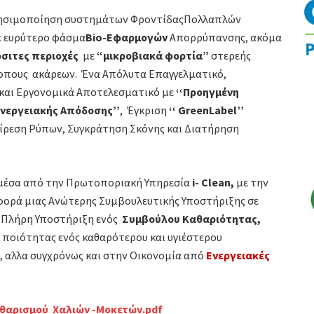
 χρησιμοποίηση συστημάτων ΦροντίδαςΠολλαπλών
ε ευρύτερο φάσμα
Bio
-Εφαρμογών
Απορρύπανσης, ακόμα
σιτες περιοχές
με
“μικροβιακά φορτία”
στερεής
οπους ακάρεων.
Ένα Απόλυτα Επαγγελματικό,
 και Εργονομικά Αποτελεσματικό με
‘‘Προηγμένη
Ενεργειακής Απόδοσης’’
, Έγκριση
‘‘
Green
Label
’’
αίρεση Ρύπων, Συγκράτηση Σκόνης και Διατήρηση
.
μέσα από την Πρωτοποριακή Υπηρεσία
i- Clean,
με την
ορά μιας Ανώτερης Συμβουλευτικής Υποστήριξης σε
ν Πλήρη Υποστήριξη ενός
Συμβούλου Καθαριότητας,
ποιότητας ενός καθαρότερου και υγιέστερου
, αλλα συγχρόνως και στην Οικονομία από
Ενεργειακές
θαρισμού Χαλιών -Μοκετών.pdf