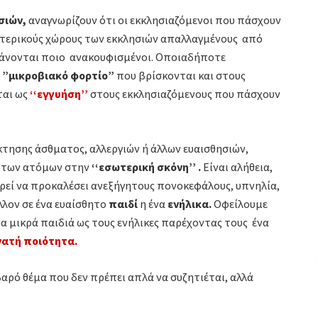
σιών,
αναγνωρίζουν ότι οι εκκλησιαζόμενοι που πάσχουν
σωτερικούς χώρους των εκκλησιών απαλλαγμένους από
σθάνονται ποιο ανακουφισμένοι. Οποιαδήποτε
ο
”μικροβιακό φορτίο”
που βρίσκονται και στους
ται ως
‘‘εγγυήση’’
στους εκκλησιαζόμενους που πάσχουν
κτησης άσθματος, αλλεργιών ή άλλων ευαισθησιών,
ς των ατόμων στην
‘‘εσωτερική σκόνη’’ .
Είναι αλήθεια,
εί να προκαλέσει ανεξήγητους πονοκεφάλους, υπνηλία,
λλον σε ένα ευαίσθητο
παιδί
η ένα
ενήλικα.
Οφείλουμε
 μικρά παιδιά ως τους ενήλικες παρέχοντας τους ένα
νατή ποιότητα.
βαρό θέμα που δεν πρέπει απλά να συζητιέται, αλλά