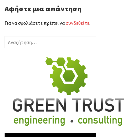
Αφήστε μια απάντηση
τ
ε
Για να σχολιάσετε πρέπει να
συνδεθείτε
.
Αναζήτηση
για: