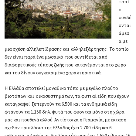
τοπί
ο
συνδέ
ονται
άμεσ
α με
μια σχέση αλληλεπίδρασης και αλληλεξάρτησης. Το τοπίο
δεν είναι παρά ένα μωσαικό που συντίθεται από
διαφορετικούς τύπους ζωής που κατανέμονται στο χώρο
και του δίνουν συγκεκριμένα χαρακτηριστικά.
Η Ελλάδα αποτελεί μοναδικό τόπο με μεγάλο πλούτο
βιοτόπων και οικοσυστημάτων, τα φυτικά είδη που έχουν
καταγραφεί ξεπερνούν τα 6.500 και τα ενδημικά είδη
φτάνουν τα 1.150 δηλ. φυτά που φύονται μόνο στη χώρα
μας και πουθενά αλλού. Αντίστοιχα η Γερμανία, με έκταση
σχεδόν τριπλάσια της Ελλάδος έχει 2.700 είδη και 6
ενδημικά, η Αγγλία με διπλάσια έκταση έχει 1.550 είδη και 16