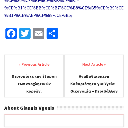
%CF%80%CE%BF%CE%BB%CE%B7-
%CE%B1%CE%BB%CE%B7%CE%B8%CE%B5%CE%B9%CE
%B1-%CE%AE-%CF%88%CE%B5/
F
T
E
Μ
a
w
m
ο
Post
c
i
a
ι
navigation
e
t
i
ρ
Περιορίστε την έξαρση
Αναβαθμισμένη
b
t
l
α
των ενοχλητικών
Καθαριότητα για Υγεία –
o
e
σ
κοριών.
Οικονομία – Περιβάλλον
o
r
τ
About Giannis Vgenis
k
ε
ί