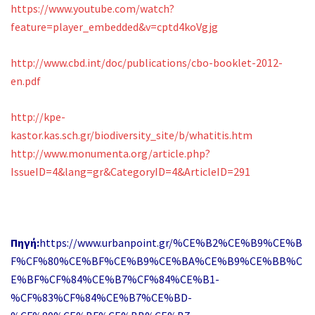
https://www.youtube.com/watch?
feature=player_embedded&v=cptd4koVgjg
http://www.cbd.int/doc/publications/cbo-booklet-2012-
en.pdf
http://kpe-
kastor.kas.sch.gr/biodiversity_site/b/whatitis.htm
http://www.monumenta.org/article.php?
IssueID=4&lang=gr&CategoryID=4&ArticleID=291
Πηγή:
https://www.urbanpoint.gr/%CE%B2%CE%B9%CE%B
F%CF%80%CE%BF%CE%B9%CE%BA%CE%B9%CE%BB%C
E%BF%CF%84%CE%B7%CF%84%CE%B1-
%CF%83%CF%84%CE%B7%CE%BD-