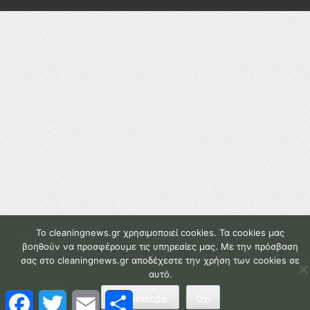
To cleaningnews.gr χρησιμοποιεί cookies. Τα cookies μας
βοηθούν να προσφέρουμε τις υπηρεσίες μας. Με την πρόσβαση
σας στο cleaningnews.gr αποδέχεστε την χρήση των cookies σε
αυτό.
F
T
E
Μ
Το κατάλαβα.
Όχι
a
w
m
ο