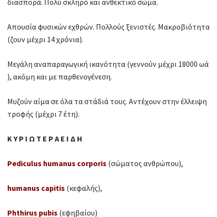
διασπορά. Πολύ σκληρό και ανθεκτικό σώμα.
Απουσία φυσικών εχθρών. Πολλούς ξενιστές. Μακροβιότητα
(ζουν μέχρι 14 χρόνια).
Μεγάλη αναπαραγωγική ικανότητα (γεννούν μέχρι 18000 ωά
), ακόμη και με παρθενογένεση.
Μυζούν αίμα σε όλα τα στάδιά τους. Αντέχουν στην έλλειψη
τροφής (μέχρι 7 έτη).
Κ Υ Ρ Ι Ω Τ Ε Ρ Α Ε Ι Δ Η
Pediculus humanus corporis
(σώματος ανθρώπου),
humanus capitis
(κεφαλής),
Phthirus pubis
(εφηβαίου)