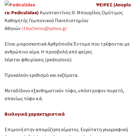
ΨΕΙΡΕΣ
(
Anoplu
ra
:
Pediculidae
)
Κωνσταντίνος Θ. Μπουχέλος Ομότιμος
Καθηγητής Γεωπονικού Πανεπιστημίου
Αθηνών
ctbuchelos@yahoo.gr
Είναι μικροσκοπικά Αρθρόποδα Έντομα που τρέφονται με
ανθρώπινο αίμα. Η προσβολή από ψείρες
λέγεται φθειρίασις (pediculosis).
Προκαλούν ερεθισμό και εκζέματα.
Μεταδίδουν εξανθηματικόν τύφο, υπόστροφον πυρετό,
σπανίως τύφο κ.ά.
Βιολογικά χαρακτηριστικά
Επιμονή στην απομύζηση αίματος. Ευρύτατη γεωγραφική