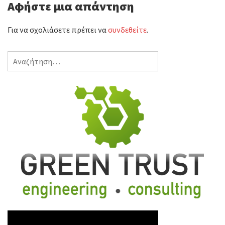
ε
Αφήστε μια απάντηση
ί
Για να σχολιάσετε πρέπει να
συνδεθείτε
.
τ
Αναζήτηση
ε
για: