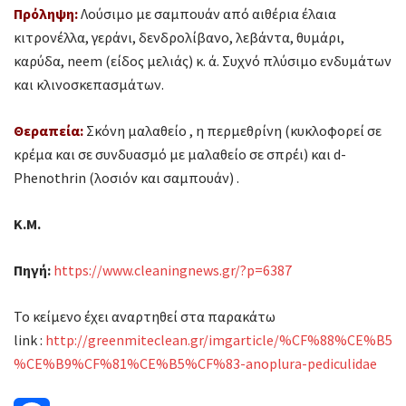
Πρόληψη:
Λούσιμο με σαμπουάν από αιθέρια έλαια
κιτρονέλλα, γεράνι, δενδρολίβανο, λεβάντα, θυμάρι,
καρύδα, neem (είδος μελιάς) κ. ά. Συχνό πλύσιμο ενδυμάτων
και κλινοσκεπασμάτων.
Θεραπεία:
Σκόνη μαλαθείο , η περμεθρίνη (κυκλοφορεί σε
κρέμα και σε συνδυασμό με μαλαθείο σε σπρέι) και d-
Phenothrin (λοσιόν και σαμπουάν) .
Κ.Μ.
Πηγή:
https://www.cleaningnews.gr/?p=6387
Το κείμενο έχει αναρτηθεί στα παρακάτω
link :
http://greenmiteclean.gr/imgarticle/%CF%88%CE%B5
%CE%B9%CF%81%CE%B5%CF%83-anoplura-pediculidae