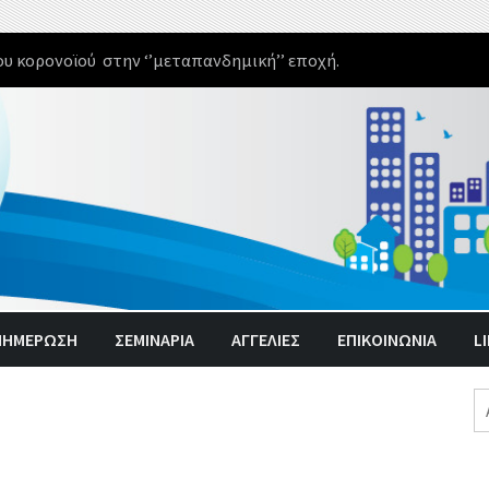
υ κορονοϊού στην ‘’μεταπανδημική’’ εποχή.
ΝΗΜΈΡΩΣΗ
ΣΕΜΙΝΑΡΙΑ
ΑΓΓΕΛΊΕΣ
ΕΠΙΚΟΙΝΩΝΙΑ
L
Α
γι