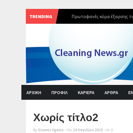
TRENDING
Πρωτοφανές κύμα έξαρσης το
Skip
to
content
ΑΡΧΙΚΗ
ΠΡΟΦΙΛ
ΚΑΡΙΕΡΑ
ΑΡΘΡΑ
Ε
Χωρίς τίτλο2
By
Giannis Vgenis
• On
24 Απριλίου 2015
• In
0