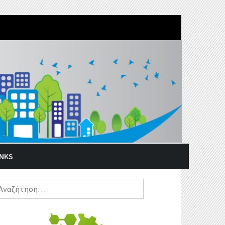
INKS
ναζήτηση
α: