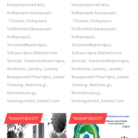
Επαγγελματικά Νέα
,
Επαγγελματικά Νέα
,
Καθαρισμοί Αεραγωγών
Καθαρισμοί Αεραγωγών
-Τζακιών
,
Πολυχώροι
-Τζακιών
,
Πολυχώροι
Πολλαπλών Εφαρμογών
Πολλαπλών Εφαρμογών
Καθαρισμού
,
Καθαρισμού
,
Στεγνοκαθαριστήρια
,
Στεγνοκαθαριστήρια
,
Σιδερωτήρια (Delivery Iron
Σιδερωτήρια (Delivery Iron
Service)
,
Ταπητοκαθαριστήρια
,
Service)
,
Ταπητοκαθαριστήρια
,
KlinActive
,
Laundry
,
Laundry
KlinActive
,
Laundry
,
Laundry
Βιομηχανικά Πλυντήρια
,
Luxury
Βιομηχανικά Πλυντήρια
,
Luxury
Cleaning
,
Mattress.gr
,
Cleaning
,
Mattress.gr
,
Mattresscare.gr
,
Mattresscare.gr
,
Uncategorized
,
Utensil Care
Uncategorized
,
Utensil Care
"ΚΑΘΑΡΌΝ ΕΣΤΊ"
"ΚΑΘΑΡΌΝ ΕΣΤΊ"