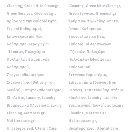
Cleaning
,
Green Mite Clean.gr
,
Cleaning
,
Green Mite Clean.gr
,
Green Services
,
Greenest.gr
,
Green Services
,
Greenest.gr
,
Άρθρα για την καθαριότητα
,
Άρθρα για την καθαριότητα
,
Γενικοί Καθαρισμοί
,
Γενικοί Καθαρισμοί
,
Επαγγελματικά Νέα
,
Επαγγελματικά Νέα
,
Καθαρισμοί Αεραγωγών
Καθαρισμοί Αεραγωγών
-Τζακιών
,
Πολυχώροι
-Τζακιών
,
Πολυχώροι
Πολλαπλών Εφαρμογών
Πολλαπλών Εφαρμογών
Καθαρισμού
,
Καθαρισμού
,
Στεγνοκαθαριστήρια
,
Στεγνοκαθαριστήρια
,
Σιδερωτήρια (Delivery Iron
Σιδερωτήρια (Delivery Iron
Service)
,
Ταπητοκαθαριστήρια
,
Service)
,
Ταπητοκαθαριστήρια
,
KlinActive
,
Laundry
,
Laundry
KlinActive
,
Laundry
,
Laundry
Βιομηχανικά Πλυντήρια
,
Luxury
Βιομηχανικά Πλυντήρια
,
Luxury
Cleaning
,
Mattress.gr
,
Cleaning
,
Mattress.gr
,
Mattresscare.gr
,
Mattresscare.gr
,
Uncategorized
,
Utensil Care
Uncategorized
,
Utensil Care