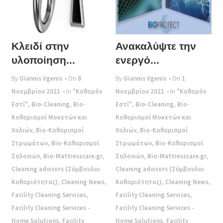
Κλειδί στην
Ανακαλύψτε την
υλοποίηση...
ενεργό...
By
Giannis Vgenis
• On
8
By
Giannis Vgenis
• On
1
Νοεμβρίου 2021
• In
"Καθαρόν
Νοεμβρίου 2021
• In
"Καθαρόν
Εστί"
,
Bio-Cleaning
,
Bio-
Εστί"
,
Bio-Cleaning
,
Bio-
Καθαρισμοί Μοκετών και
Καθαρισμοί Μοκετών και
Χαλιών
,
Bio-Καθαρισμοί
Χαλιών
,
Bio-Καθαρισμοί
Στρωμάτων
,
Bio-Καθαρισμοί
Στρωμάτων
,
Bio-Καθαρισμοί
Σαλονιών
,
Bio-Mattresscare.gr
,
Σαλονιών
,
Bio-Mattresscare.gr
,
Cleaning advisors (Σύμβουλοι
Cleaning advisors (Σύμβουλοι
Καθαριότητας)
,
Cleaning News
,
Καθαριότητας)
,
Cleaning News
,
Facility Cleaning Services
,
Facility Cleaning Services
,
Facility Cleaning Services -
Facility Cleaning Services -
Home Solutions
,
Facility
Home Solutions
,
Facility