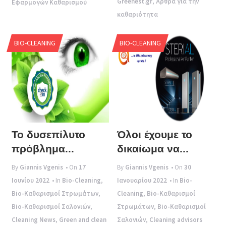
Greenest.gr
,
Άρθρα για την
Εφαρμογών Καθαρισμού
καθαριότητα
BIO-CLEANING
BIO-CLEANING
Το δυσεπίλυτο
Όλοι έχουμε το
πρόβλημα...
δικαίωμα να...
By
Giannis Vgenis
• On
17
By
Giannis Vgenis
• On
30
Ιουνίου 2022
• In
Bio-Cleaning
,
Ιανουαρίου 2022
• In
Bio-
Bio-Καθαρισμοί Στρωμάτων
,
Cleaning
,
Bio-Καθαρισμοί
Bio-Καθαρισμοί Σαλονιών
,
Στρωμάτων
,
Bio-Καθαρισμοί
Cleaning News
,
Green and clean
Σαλονιών
,
Cleaning advisors