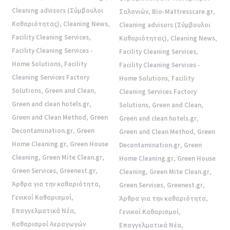
Cleaning advisors (Σύμβουλοι
Σαλονιών
,
Bio-Mattresscare.gr
,
Καθαριότητας)
,
Cleaning News
,
Cleaning advisors (Σύμβουλοι
Facility Cleaning Services
,
Καθαριότητας)
,
Cleaning News
,
Facility Cleaning Services -
Facility Cleaning Services
,
Home Solutions
,
Facility
Facility Cleaning Services -
Cleaning Services Factory
Home Solutions
,
Facility
Solutions
,
Green and Clean
,
Cleaning Services Factory
Green and clean hotels.gr
,
Solutions
,
Green and Clean
,
Green and Clean Method
,
Green
Green and clean hotels.gr
,
Decontamination.gr
,
Green
Green and Clean Method
,
Green
Home Cleaning.gr
,
Green House
Decontamination.gr
,
Green
Cleaning
,
Green Mite Clean.gr
,
Home Cleaning.gr
,
Green House
Green Services
,
Greenest.gr
,
Cleaning
,
Green Mite Clean.gr
,
Άρθρα για την καθαριότητα
,
Green Services
,
Greenest.gr
,
Γενικοί Καθαρισμοί
,
Άρθρα για την καθαριότητα
,
Επαγγελματικά Νέα
,
Γενικοί Καθαρισμοί
,
Καθαρισμοί Αεραγωγών
Επαγγελματικά Νέα
,