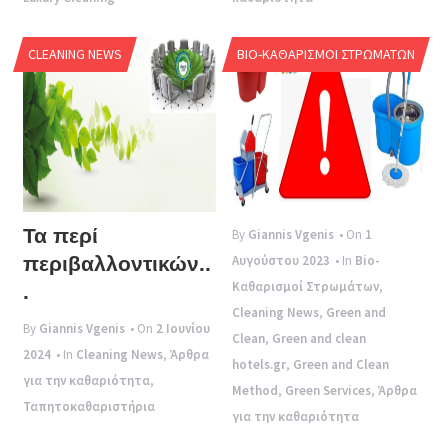
CLEANING NEWS
BIO-ΚΑΘΑΡΙΣΜΟΊ ΣΤΡΩΜΆΤΩΝ
Τα περί
By
Giannis Vgenis
• On
1
περιβαλλοντικών..
Αυγούστου 2023
• In
Bio-
Καθαρισμοί Στρωμάτων
,
.
Cleaning News
,
Green and
By
Giannis Vgenis
• On
2 Ιουνίου
Clean
,
Green and clean
2024
• In
Cleaning News
,
Άρθρα
hotels.gr
,
Green and Clean
για την καθαριότητα
,
Method
,
Green Services
,
Άρθρα
Ταπητοκαθαριστήρια
για την καθαριότητα