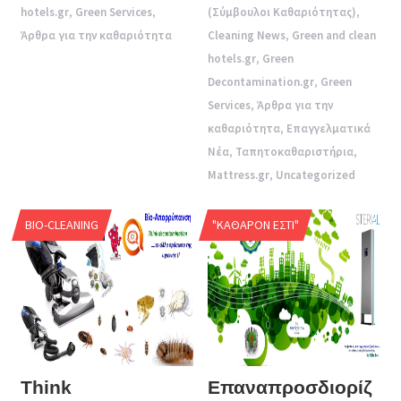
hotels.gr
,
Green Services
,
(Σύμβουλοι Καθαριότητας)
,
Άρθρα για την καθαριότητα
Cleaning News
,
Green and clean
hotels.gr
,
Green
Decontamination.gr
,
Green
Services
,
Άρθρα για την
καθαριότητα
,
Επαγγελματικά
Νέα
,
Ταπητοκαθαριστήρια
,
Mattress.gr
,
Uncategorized
BIO-CLEANING
"ΚΑΘΑΡΌΝ ΕΣΤΊ"
Think
Επαναπροσδιορίζ