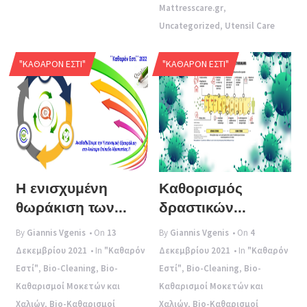
Mattresscare.gr
,
Uncategorized
,
Utensil Care
"ΚΑΘΑΡΌΝ ΕΣΤΊ"
"ΚΑΘΑΡΌΝ ΕΣΤΊ"
Η ενισχυμένη
Καθορισμός
θωράκιση των...
δραστικών...
By
Giannis Vgenis
• On
13
By
Giannis Vgenis
• On
4
Δεκεμβρίου 2021
• In
"Καθαρόν
Δεκεμβρίου 2021
• In
"Καθαρόν
Εστί"
,
Bio-Cleaning
,
Bio-
Εστί"
,
Bio-Cleaning
,
Bio-
Καθαρισμοί Μοκετών και
Καθαρισμοί Μοκετών και
Χαλιών
,
Bio-Καθαρισμοί
Χαλιών
,
Bio-Καθαρισμοί