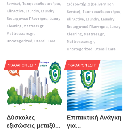
Service)
,
Ταπητοκαθαριστήρια
,
Σιδερωτήρια (Delivery Iron
KlinActive
,
Laundry
,
Laundry
Service)
,
Ταπητοκαθαριστήρια
,
Βιομηχανικά Πλυντήρια
,
Luxury
KlinActive
,
Laundry
,
Laundry
Cleaning
,
Mattress.gr
,
Βιομηχανικά Πλυντήρια
,
Luxury
Mattresscare.gr
,
Cleaning
,
Mattress.gr
,
Uncategorized
,
Utensil Care
Mattresscare.gr
,
Uncategorized
,
Utensil Care
"ΚΑΘΑΡΌΝ ΕΣΤΊ"
"ΚΑΘΑΡΌΝ ΕΣΤΊ"
Δύσκολες
Επιτακτική Ανάγκη
εξισώσεις μεταξύ...
για...