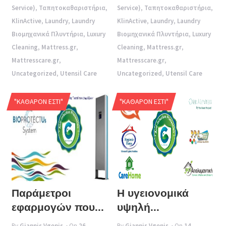
Service)
,
Ταπητοκαθαριστήρια
,
Service)
,
Ταπητοκαθαριστήρια
,
KlinActive
,
Laundry
,
Laundry
KlinActive
,
Laundry
,
Laundry
Βιομηχανικά Πλυντήρια
,
Luxury
Βιομηχανικά Πλυντήρια
,
Luxury
Cleaning
,
Mattress.gr
,
Cleaning
,
Mattress.gr
,
Mattresscare.gr
,
Mattresscare.gr
,
Uncategorized
,
Utensil Care
Uncategorized
,
Utensil Care
"ΚΑΘΑΡΌΝ ΕΣΤΊ"
"ΚΑΘΑΡΌΝ ΕΣΤΊ"
Παράμετροι
Η υγειονομικά
εφαρμογών που...
υψηλή...
By
Giannis Vgenis
• On
26
By
Giannis Vgenis
• On
14