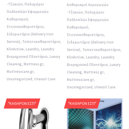
-Τζακιών
,
Πολυχώροι
Καθαρισμοί Αεραγωγών
Πολλαπλών Εφαρμογών
-Τζακιών
,
Πολυχώροι
Καθαρισμού
,
Πολλαπλών Εφαρμογών
Στεγνοκαθαριστήρια
,
Καθαρισμού
,
Σιδερωτήρια (Delivery Iron
Στεγνοκαθαριστήρια
,
Service)
,
Ταπητοκαθαριστήρια
,
Σιδερωτήρια (Delivery Iron
KlinActive
,
Laundry
,
Laundry
Service)
,
Ταπητοκαθαριστήρια
,
Βιομηχανικά Πλυντήρια
,
Luxury
KlinActive
,
Laundry
,
Laundry
Cleaning
,
Mattress.gr
,
Βιομηχανικά Πλυντήρια
,
Luxury
Mattresscare.gr
,
Cleaning
,
Mattress.gr
,
Uncategorized
,
Utensil Care
Mattresscare.gr
,
Uncategorized
,
Utensil Care
"ΚΑΘΑΡΌΝ ΕΣΤΊ"
"ΚΑΘΑΡΌΝ ΕΣΤΊ"