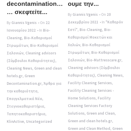
decontamination…
ουμε την...
… σκεφτείτε...
By
Giannis Vgenis
• On
20
Δεκεμβρίου 2021
• In
"Καθαρόν
By
Giannis Vgenis
• On
22
Εστί"
,
Bio-Cleaning
,
Bio-
Ιανουαρίου 2022
• In
Bio-
Καθαρισμοί Μοκετών και
Cleaning
,
Bio-Καθαρισμοί
Χαλιών
,
Bio-Καθαρισμοί
Στρωμάτων
,
Bio-Καθαρισμοί
Στρωμάτων
,
Bio-Καθαρισμοί
Σαλονιών
,
Cleaning advisors
Σαλονιών
,
Bio-Mattresscare.gr
,
(Σύμβουλοι Καθαριότητας)
,
Cleaning advisors (Σύμβουλοι
Cleaning News
,
Green and clean
Καθαριότητας)
,
Cleaning News
,
hotels.gr
,
Green
Facility Cleaning Services
,
Decontamination.gr
,
Άρθρα για
Facility Cleaning Services -
την καθαριότητα
,
Home Solutions
,
Facility
Επαγγελματικά Νέα
,
Cleaning Services Factory
Στεγνοκαθαριστήρια
,
Solutions
,
Green and Clean
,
Ταπητοκαθαριστήρια
,
Green and clean hotels.gr
,
KlinActive
,
Uncategorized
Green and Clean Method
,
Green