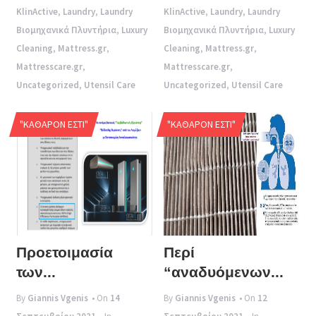
KlinActive
,
Laundry
,
Laundry
KlinActive
,
Laundry
,
Laundry
Βιομηχανικά Πλυντήρια
,
Luxury
Βιομηχανικά Πλυντήρια
,
Luxury
Cleaning
,
Mattress.gr
,
Cleaning
,
Mattress.gr
,
Mattresscare.gr
,
Mattresscare.gr
,
Uncategorized
,
Utensil Care
Uncategorized
,
Utensil Care
"ΚΑΘΑΡΌΝ ΕΣΤΊ"
"ΚΑΘΑΡΌΝ ΕΣΤΊ"
Προετοιμασία
Περί
των...
“αναδυόμενων...
By
Giannis Vgenis
• On
14
By
Giannis Vgenis
• On
12