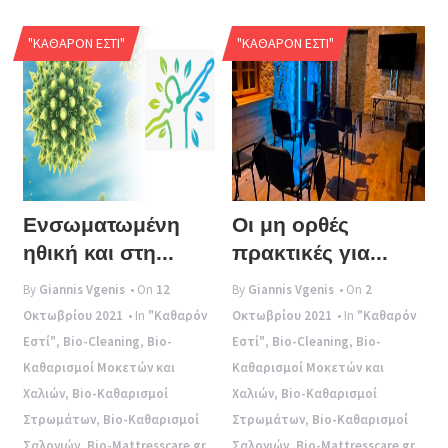
"ΚΑΘΑΡΌΝ ΕΣΤΊ"
"ΚΑΘΑΡΌΝ ΕΣΤΊ"
Ενσωματωμένη
Οι μη ορθές
ηθική και στη...
πρακτικές για...
By
Giannis Vgenis
• On
12
By
Giannis Vgenis
• On
2
Οκτωβρίου 2021
• In
"Καθαρόν
Οκτωβρίου 2021
• In
"Καθαρόν
Εστί"
,
Bio-Cleaning
,
Bio-
Εστί"
,
Bio-Cleaning
,
Bio-
Καθαρισμοί Μοκετών και
Καθαρισμοί Μοκετών και
Χαλιών
,
Bio-Καθαρισμοί
Χαλιών
,
Bio-Καθαρισμοί
Στρωμάτων
,
Bio-Καθαρισμοί
Στρωμάτων
,
Bio-Καθαρισμοί
Σαλονιών
,
Bio-Mattresscare.gr
,
Σαλονιών
,
Bio-Mattresscare.gr
,