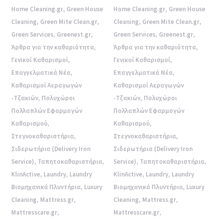
Home Cleaning.gr
,
Green House
Home Cleaning.gr
,
Green House
Cleaning
,
Green Mite Clean.gr
,
Cleaning
,
Green Mite Clean.gr
,
Green Services
,
Greenest.gr
,
Green Services
,
Greenest.gr
,
Άρθρα για την καθαριότητα
,
Άρθρα για την καθαριότητα
,
Γενικοί Καθαρισμοί
,
Γενικοί Καθαρισμοί
,
Επαγγελματικά Νέα
,
Επαγγελματικά Νέα
,
Καθαρισμοί Αεραγωγών
Καθαρισμοί Αεραγωγών
-Τζακιών
,
Πολυχώροι
-Τζακιών
,
Πολυχώροι
Πολλαπλών Εφαρμογών
Πολλαπλών Εφαρμογών
Καθαρισμού
,
Καθαρισμού
,
Στεγνοκαθαριστήρια
,
Στεγνοκαθαριστήρια
,
Σιδερωτήρια (Delivery Iron
Σιδερωτήρια (Delivery Iron
Service)
,
Ταπητοκαθαριστήρια
,
Service)
,
Ταπητοκαθαριστήρια
,
KlinActive
,
Laundry
,
Laundry
KlinActive
,
Laundry
,
Laundry
Βιομηχανικά Πλυντήρια
,
Luxury
Βιομηχανικά Πλυντήρια
,
Luxury
Cleaning
,
Mattress.gr
,
Cleaning
,
Mattress.gr
,
Mattresscare.gr
,
Mattresscare.gr
,