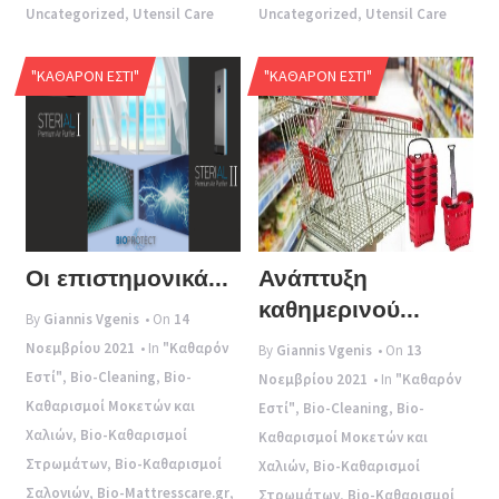
Uncategorized
,
Utensil Care
Uncategorized
,
Utensil Care
"ΚΑΘΑΡΌΝ ΕΣΤΊ"
"ΚΑΘΑΡΌΝ ΕΣΤΊ"
Οι επιστημονικά...
Ανάπτυξη
καθημερινού...
By
Giannis Vgenis
• On
14
Νοεμβρίου 2021
• In
"Καθαρόν
By
Giannis Vgenis
• On
13
Εστί"
,
Bio-Cleaning
,
Bio-
Νοεμβρίου 2021
• In
"Καθαρόν
Καθαρισμοί Μοκετών και
Εστί"
,
Bio-Cleaning
,
Bio-
Χαλιών
,
Bio-Καθαρισμοί
Καθαρισμοί Μοκετών και
Στρωμάτων
,
Bio-Καθαρισμοί
Χαλιών
,
Bio-Καθαρισμοί
Σαλονιών
,
Bio-Mattresscare.gr
,
Στρωμάτων
,
Bio-Καθαρισμοί