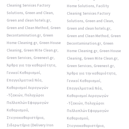
Cleaning Services Factory
Home Solutions
,
Facility
Solutions
,
Green and Clean
,
Cleaning Services Factory
Green and clean hotels.gr
,
Solutions
,
Green and Clean
,
Green and Clean Method
,
Green
Green and clean hotels.gr
,
Decontamination.gr
,
Green
Green and Clean Method
,
Green
Home Cleaning.gr
,
Green House
Decontamination.gr
,
Green
Cleaning
,
Green Mite Clean.gr
,
Home Cleaning.gr
,
Green House
Green Services
,
Greenest.gr
,
Cleaning
,
Green Mite Clean.gr
,
Άρθρα για την καθαριότητα
,
Green Services
,
Greenest.gr
,
Γενικοί Καθαρισμοί
,
Άρθρα για την καθαριότητα
,
Επαγγελματικά Νέα
,
Γενικοί Καθαρισμοί
,
Καθαρισμοί Αεραγωγών
Επαγγελματικά Νέα
,
-Τζακιών
,
Πολυχώροι
Καθαρισμοί Αεραγωγών
Πολλαπλών Εφαρμογών
-Τζακιών
,
Πολυχώροι
Καθαρισμού
,
Πολλαπλών Εφαρμογών
Στεγνοκαθαριστήρια
,
Καθαρισμού
,
Σιδερωτήρια (Delivery Iron
Στεγνοκαθαριστήρια
,