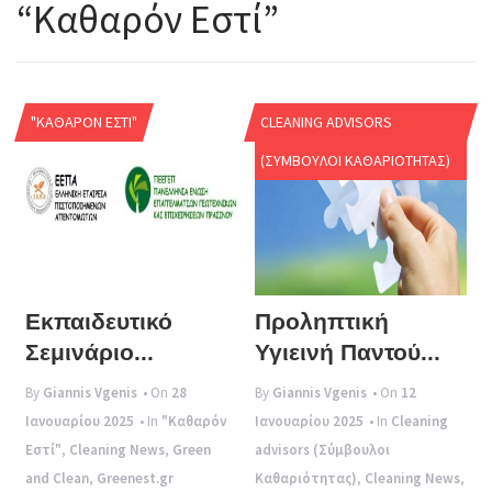
“Καθαρόν Εστί”
g
l
e
P
"ΚΑΘΑΡΌΝ ΕΣΤΊ"
CLEANING ADVISORS
n
n
a
(ΣΎΜΒΟΥΛΟΙ ΚΑΘΑΡΙΌΤΗΤΑΣ)
v
i
g
a
Εκπαιδευτικό
Προληπτική
t
Σεμινάριο...
Υγιεινή Παντού...
i
By
Giannis Vgenis
• On
28
By
Giannis Vgenis
• On
12
o
Ιανουαρίου 2025
• In
"Καθαρόν
Ιανουαρίου 2025
• In
Cleaning
n
Εστί"
,
Cleaning News
,
Green
advisors (Σύμβουλοι
and Clean
,
Greenest.gr
Καθαριότητας)
,
Cleaning News
,