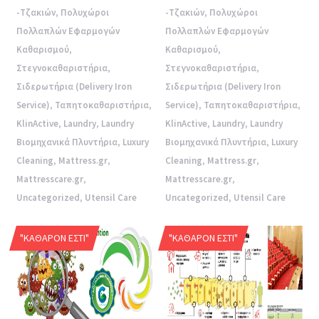
-Τζακιών
,
Πολυχώροι
-Τζακιών
,
Πολυχώροι
Πολλαπλών Εφαρμογών
Πολλαπλών Εφαρμογών
Καθαρισμού
,
Καθαρισμού
,
Στεγνοκαθαριστήρια
,
Στεγνοκαθαριστήρια
,
Σιδερωτήρια (Delivery Iron
Σιδερωτήρια (Delivery Iron
Service)
,
Ταπητοκαθαριστήρια
,
Service)
,
Ταπητοκαθαριστήρια
,
KlinActive
,
Laundry
,
Laundry
KlinActive
,
Laundry
,
Laundry
Βιομηχανικά Πλυντήρια
,
Luxury
Βιομηχανικά Πλυντήρια
,
Luxury
Cleaning
,
Mattress.gr
,
Cleaning
,
Mattress.gr
,
Mattresscare.gr
,
Mattresscare.gr
,
Uncategorized
,
Utensil Care
Uncategorized
,
Utensil Care
"ΚΑΘΑΡΌΝ ΕΣΤΊ"
"ΚΑΘΑΡΌΝ ΕΣΤΊ"