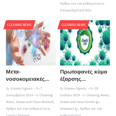
Άρθρα για την καθαριότητα
,
Επαγγελματικά Νέα
CLEANING NEWS
CLEANING NEWS
Μετα-
Πρωτοφανές κύμα
νοσοκομειακές...
έξαρσης...
By
Giannis Vgenis
• On
7
By
Giannis Vgenis
• On
20
Δεκεμβρίου 2024
• In
Cleaning
Ιουλίου 2024
• In
Cleaning News
,
News
,
Green and Clean Method
,
Green and clean hotels.gr
,
Άρθρα για την καθαριότητα
,
Greenest.gr
,
Άρθρα για την
Luxury Cleaning
καθαριότητα