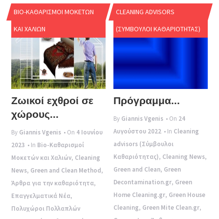
BIO-ΚΑΘΑΡΙΣΜΟΊ ΜΟΚΕΤΏΝ
CLEANING ADVISORS
ΚΑΙ ΧΑΛΙΏΝ
(ΣΎΜΒΟΥΛΟΙ ΚΑΘΑΡΙΌΤΗΤΑΣ)
Ζωικοί εχθροί σε
Πρόγραμμα...
χώρους...
By
Giannis Vgenis
• On
24
Αυγούστου 2022
• In
Cleaning
By
Giannis Vgenis
• On
4 Ιουνίου
advisors (Σύμβουλοι
2023
• In
Bio-Καθαρισμοί
Καθαριότητας)
,
Cleaning News
,
Μοκετών και Χαλιών
,
Cleaning
Green and Clean
,
Green
News
,
Green and Clean Method
,
Decontamination.gr
,
Green
Άρθρα για την καθαριότητα
,
Home Cleaning.gr
,
Green House
Επαγγελματικά Νέα
,
Cleaning
,
Green Mite Clean.gr
,
Πολυχώροι Πολλαπλών