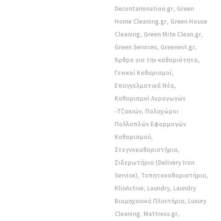
Decontamination.gr
,
Green
Home Cleaning.gr
,
Green House
Cleaning
,
Green Mite Clean.gr
,
Green Services
,
Greenest.gr
,
Άρθρα για την καθαριότητα
,
Γενικοί Καθαρισμοί
,
Επαγγελματικά Νέα
,
Καθαρισμοί Αεραγωγών
-Τζακιών
,
Πολυχώροι
Πολλαπλών Εφαρμογών
Καθαρισμού
,
Στεγνοκαθαριστήρια
,
Σιδερωτήρια (Delivery Iron
Service)
,
Ταπητοκαθαριστήρια
,
KlinActive
,
Laundry
,
Laundry
Βιομηχανικά Πλυντήρια
,
Luxury
Cleaning
,
Mattress.gr
,