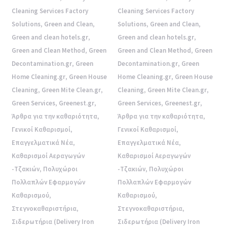
Cleaning Services Factory
Cleaning Services Factory
Solutions
,
Green and Clean
,
Solutions
,
Green and Clean
,
Green and clean hotels.gr
,
Green and clean hotels.gr
,
Green and Clean Method
,
Green
Green and Clean Method
,
Green
Decontamination.gr
,
Green
Decontamination.gr
,
Green
Home Cleaning.gr
,
Green House
Home Cleaning.gr
,
Green House
Cleaning
,
Green Mite Clean.gr
,
Cleaning
,
Green Mite Clean.gr
,
Green Services
,
Greenest.gr
,
Green Services
,
Greenest.gr
,
Άρθρα για την καθαριότητα
,
Άρθρα για την καθαριότητα
,
Γενικοί Καθαρισμοί
,
Γενικοί Καθαρισμοί
,
Επαγγελματικά Νέα
,
Επαγγελματικά Νέα
,
Καθαρισμοί Αεραγωγών
Καθαρισμοί Αεραγωγών
-Τζακιών
,
Πολυχώροι
-Τζακιών
,
Πολυχώροι
Πολλαπλών Εφαρμογών
Πολλαπλών Εφαρμογών
Καθαρισμού
,
Καθαρισμού
,
Στεγνοκαθαριστήρια
,
Στεγνοκαθαριστήρια
,
Σιδερωτήρια (Delivery Iron
Σιδερωτήρια (Delivery Iron