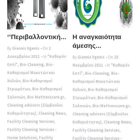
‘’Περιβαλλοντική...
Η αναγκαιότητα
άμεσης...
By
Giannis Vgenis
• On
1
Δεκεμβρίου 2021
• In
"Καθαρόν
By
Giannis Vgenis
• On
25
Εστί"
,
Bio-Cleaning
,
Bio-
Νοεμβρίου 2021
• In
"Καθαρόν
Καθαρισμοί Μοκετών και
Εστί"
,
Bio-Cleaning
,
Bio-
Χαλιών
,
Bio-Καθαρισμοί
Καθαρισμοί Μοκετών και
Στρωμάτων
,
Bio-Καθαρισμοί
Χαλιών
,
Bio-Καθαρισμοί
Σαλονιών
,
Bio-Mattresscare.gr
,
Στρωμάτων
,
Bio-Καθαρισμοί
Cleaning advisors (Σύμβουλοι
Σαλονιών
,
Bio-Mattresscare.gr
,
Καθαριότητας)
,
Cleaning News
,
Cleaning advisors (Σύμβουλοι
Facility Cleaning Services
,
Καθαριότητας)
,
Cleaning News
,
Facility Cleaning Services -
Facility Cleaning Services
,
Home Solutions
,
Facility
Facility Cleaning Services -