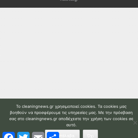
To cleaningnews.gr χρησιμοποιεί cookies. Τα cookies μας
βοηθούν να προσφέρουμε τις υπηρεσίες μας. Με την πρόσβαση
σας στο cleaningnews.gr αποδέχεστε την χρήση των cookies σε
αυτό.
F
T
E
Μ
Το κατάλαβα.
Όχι