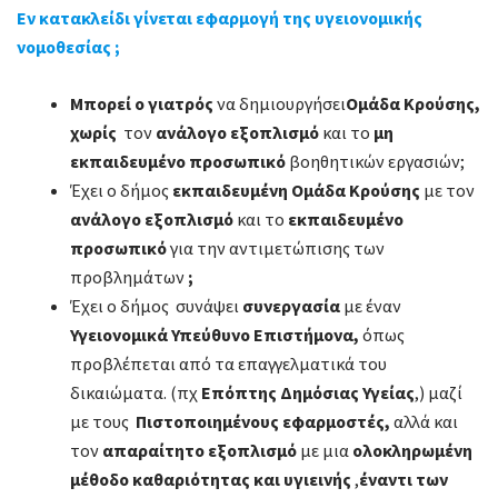
Εν κατακλείδι
γίνεται εφαρμογή της υγειονομικής
νομοθεσίας
;
Μπορεί ο
γιατρός
να δημιουργήσει
Ομάδα Κρούσης,
χωρίς
τον
ανάλογο εξοπλισμό
και το
μη
εκπαιδευμένο προσωπικό
βοηθητικών εργασιών;
Έχει ο δήμος
εκπαιδευμένη Ομάδα Κρούσης
με τον
ανάλογο εξοπλισμό
και το
εκπαιδευμένο
προσωπικό
για την αντιμετώπισης των
προβλημάτων
;
Έχει ο δήμος συνάψει
συνεργασία
με έναν
Υγειονομικά Υπεύθυνο Επιστήμονα,
όπως
προβλέπεται από τα επαγγελματικά του
δικαιώματα. (πχ
Επόπτης Δημόσιας Υγείας
,) μαζί
με τους
Πιστοποιημένους εφαρμοστές,
αλλά και
τον
απαραίτητο εξοπλισμό
με μια
ολοκληρωμένη
μέθοδο καθαριότητας και υγιεινής
,
έναντι των