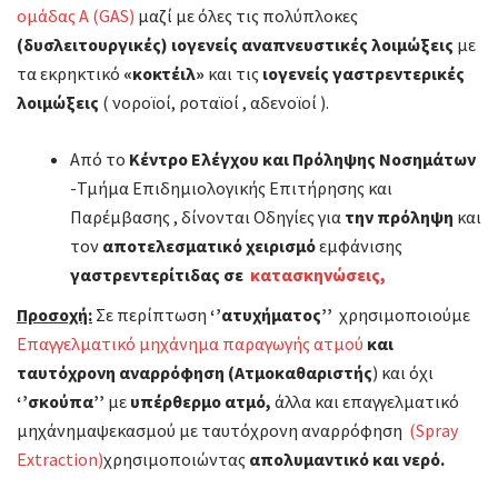
ομάδας Α (GAS)
μαζί με όλες τις πολύπλοκες
(δυσλειτουργικές) ιογενείς αναπνευστικές λοιμώξεις
με
τα εκρηκτικό
«κοκτέιλ»
και τις
ιογενείς γαστρεντερικές
λοιμώξεις
( νοροϊοί, ροταϊοί , αδενοϊοί ).
Από το
Κέντρο Ελέγχου και Πρόληψης Νοσημάτων
-Τμήμα Επιδημιολογικής Επιτήρησης και
Παρέμβασης , δίνονται Οδηγίες για
την πρόληψη
και
τον
αποτελεσματικό χειρισμό
εμφάνισης
γαστρεντερίτιδας σε
κατασκηνώσεις,
Προσοχή:
Σε περίπτωση
‘’ατυχήματος’’
χρησιμοποιούμε
Επαγγελματικό μηχάνημα παραγωγής ατμού
και
ταυτόχρονη αναρρόφηση (Ατμοκαθαριστής
) και όχι
‘’σκούπα’’
με
υπέρθερμο ατμό,
άλλα και επαγγελματικό
μηχάνημαψεκασμού με ταυτόχρονη αναρρόφηση
(Spray
Extraction)
χρησιμοποιώντας
απολυμαντικό και νερό.