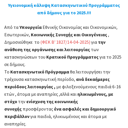
Υγειονομική κάλυψη Κατασκηνωτικού Προγράμματος
κάλυψη
από δήμους για το 2025.!!!
Κατασκηνωτικού
Προγράμματος
Από τα
Υπουργεία
Εθνικής Οικονομίας και Οικονομικών,
από
Εσωτερικών,
Κοινωνικής Συνοχής και Οικογένειας
,
δήμους
Δημοσιεύθηκε το
(ΦΕΚ Β’ 1827/14-04-2025)
για
την
για
ανάθεση της οργάνωσης και λειτουργίας
των
το
κατασκηνώσεων του
Κρατικού Προγράμματος
για το 2025
2025.!!!
σε δήμους.
Το
Κατασκηνωτικό Πρόγραμμα
θα λειτουργήσει την
τρέχουσα κατασκηνωτική περίοδο,
ανά δεκαήμερες
περιόδους λειτουργίας ,
με φιλοξενούμενους παιδιά 6-16
ετών , άτομα με αναπηρίες ,αλλά και
ηλικιωμένους,
με
στόχο
την
ενίσχυση της κοινωνικής
συνοχής
προσφέροντας
ένα ασφαλές και δημιουργικό
περιβάλλον
για παιδιά, ηλικιωμένους και άτομα με
αναπηρίες.