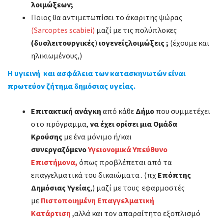
λοιμώξεων
;
Ποιος θα αντιμετωπίσει το άκαριτης ψώρας
(Sarcoptes scabiei)
μαζί με τις πολύπλοκες
(δυσλειτουργικές
)
ιογενείς
λοιμώξεις ;
(έχουμε και
ηλικιωμένους,)
Η υγιεινή και ασφάλεια των κατασκηνωτών είναι
πρωτεύον
ζήτημα δημόσιας υγείας.
Επιτακτική ανάγκη
από κάθε
Δήμο
που συμμετέχει
στο πρόγραμμα,
να έχει ορίσει μια
Ομάδα
Κρούσης
με ένα μόνιμο ή/και
συνεργαζόμενο
Υγειονομικά Υπεύθυνο
Επιστήμονα
,
όπως προβλέπεται από τα
επαγγελματικά του δικαιώματα . (πχ
Επόπτης
Δημόσιας Υγείας
,) μαζί με τους εφαρμοστές
με
Πιστοποιημένη Επαγγελματική
Κατάρτιση
,αλλά και τον απαραίτητο εξοπλισμό