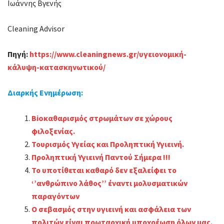
Ιωάννης Βγενής
Cleaning Advisor
Πηγή:
https://www.cleaningnews.gr/υγειονομική-
κάλυψη-κατασκηνωτικού/
Διαρκής Ενημέρωση:
Bioκαθαρισμός στρωμάτων σε χώρους
φιλοξενίας.
Τουρισμός Υγείας και Προληπτική Υγιεινή.
Προληπτική Υγιεινή Παντού Σήμερα !!!
Το υποτίθεται καθαρό δεν εξαλείφει το
‘’ανθρώπινο λάθος’’ έναντι μολυσματικών
παραγόντων
Ο σεβασμός στην υγιεινή και ασφάλεια των
πολιτών είναι πρωταρχική υποχρέωση όλων μας.