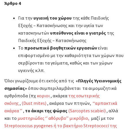
Άρθρο 4
Για την
υγιεινή του χώρου
της κάθε Παιδικής
Εξοχής – Κατασκήνωσης και την υγεία των
κατασκηνωτών
υπεύθυνος είναι ο γιατρός
της
Παιδικής Εξοχής – Κατασκήνωσης
Το
προσωπικό βοηθητικών εργασιών
είναι
επιφορτισμένο με την καθαριότητα των χώρων που
σερβίρονται τα γεύματα, καθώς και των χώρων
υγιεινής κ.λπ.
Όλοι γνωρίζουμε ότι εκτός από τις
«Πληγές Υγειονομικής
σημασίας»
όπου συμπεριλαμβάνεται τα αιμομυζητικά
αρθρόποδα (πχ
κοριοι
, ακάρεα
της εσωτερικής
σκόνης
,
(Dust mites)
, ακάρεα των πτηνών,
‘‘αρπακτικά
ακάρεα ’’
,
το άκαρι της ψώρας
(Sarcoptes scabiei)
, αλλά
και το
μυστηριώδες ‘’ αθόρυβο’’ μικρόβιο,
μαζί με τον
Streptococcus pyogenes ή το βακτήριο Streptococci της