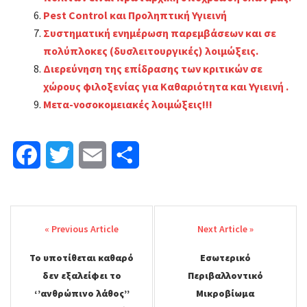
Pest Control και Προληπτική Υγιεινή
Συστηματική ενημέρωση παρεμβάσεων και σε
πολύπλοκες (δυσλειτουργικές) λοιμώξεις.
Διερεύνηση της επίδρασης των κριτικών σε
χώρους φιλοξενίας για Καθαριότητα και Υγιεινή .
Μετα-νοσοκομειακές λοιμώξεις!!!
F
T
E
Μ
a
w
m
ο
Post
c
i
a
ι
navigation
e
t
i
ρ
Το υποτίθεται καθαρό
Εσωτερικό
b
t
l
α
δεν εξαλείφει το
Περιβαλλοντικό
o
e
σ
‘’ανθρώπινο λάθος’’
Μικροβίωμα