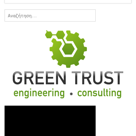
Αναζήτηση
για: