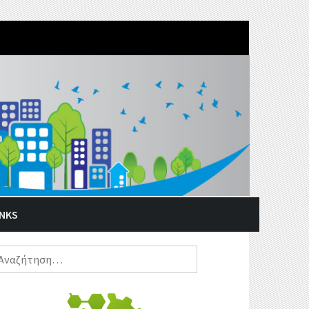
INKS
ναζήτηση
α: