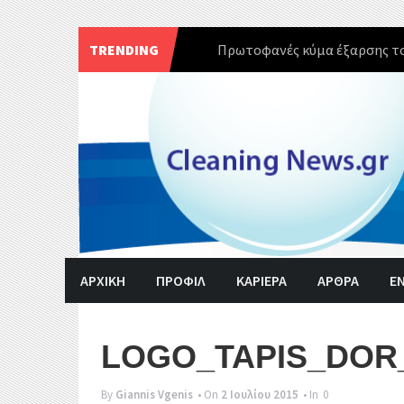
TRENDING
Πρωτοφανές κύμα έξαρσης το
Skip
to
content
ΑΡΧΙΚΗ
ΠΡΟΦΙΛ
ΚΑΡΙΕΡΑ
ΑΡΘΡΑ
Ε
LOGO_TAPIS_DOR
By
Giannis Vgenis
• On
2 Ιουλίου 2015
• In
0