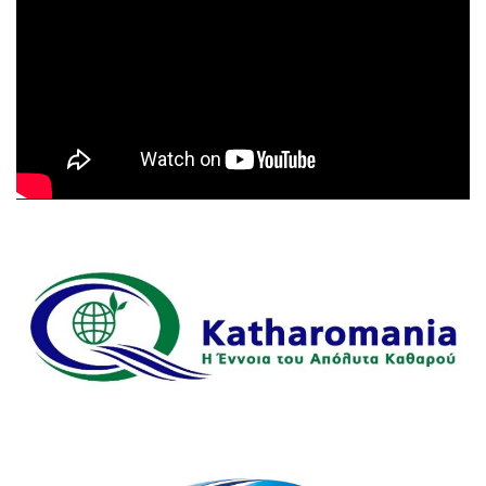
Βίντεο