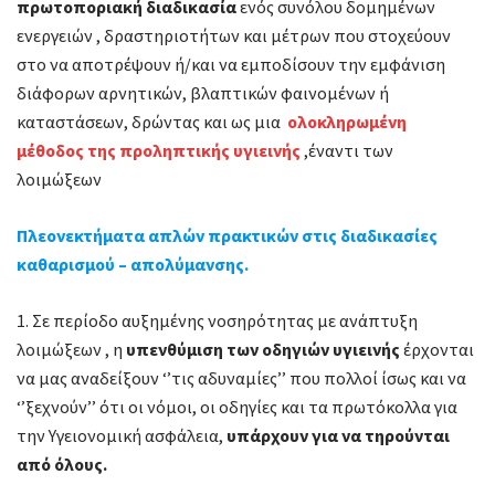
πρωτοποριακή διαδικασία
ενός συνόλου δομημένων
ενεργειών , δραστηριοτήτων και μέτρων που στοχεύουν
στο να αποτρέψουν ή/και να εμποδίσουν την εμφάνιση
διάφορων αρνητικών, βλαπτικών φαινομένων ή
καταστάσεων, δρώντας και ως μια
ολοκληρωμένη
μέθοδος της προληπτικής υγιεινής
,έναντι των
λοιμώξεων
Πλεονεκτήματα απλών πρακτικών στις διαδικασίες
καθαρισμού – απολύμανσης.
1. Σε περίοδο αυξημένης νοσηρότητας με ανάπτυξη
λοιμώξεων , η
υπενθύμιση των οδηγιών υγιεινής
έρχονται
να μας αναδείξουν ‘’τις αδυναμίες’’ που πολλοί ίσως και να
‘’ξεχνούν’’ ότι οι νόμοι, οι οδηγίες και τα πρωτόκολλα για
την Υγειονομική ασφάλεια,
υπάρχουν για να τηρούνται
από όλους.