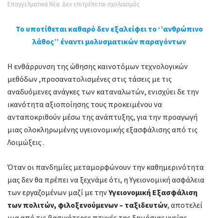
στο
Επαγγελματικά Νέα
Δεν επιτρέπεται σχολιασμός
Το
Το υποτίθεται καθαρό δεν εξαλείφει το ‘’ανθρώπινο
υποτίθεται
λάθος’’ έναντι μολυσματικών παραγόντων
καθαρό
δεν
Η ενθάρρυνση της ώθησης καινοτόμων τεχνολογικών
εξαλείφει
μεθόδων ,προσανατολισμένες στις τάσεις με τις
το
αναδυόμενες ανάγκες των καταναλωτών, ενισχύει δε την
‘’ανθρώπινο
ικανότητα αξιοποίησης τους προκειμένου να
λάθος’’
ανταποκριθούν μέσω της ανάπτυξης, για την προαγωγή
έναντι
μιας ολοκληρωμένης υγειονομικής εξασφάλισης από τις
μολυσματικών
Λοιμώξεις .
παραγόντων
Όταν οι πανδημίες μεταμορφώνουν την καθημερινότητα
μας δεν θα πρέπει να ξεχνάμε ότι, η Υγειονομική ασφάλεια
των εργαζομένων μαζί με την
Υγειονομική Εξασφάλιση
των πολιτών, φιλοξενούμενων – ταξιδευτών
, αποτελεί
μια από τις βασικότερες πτυχές της δημόσιας υγείας ,