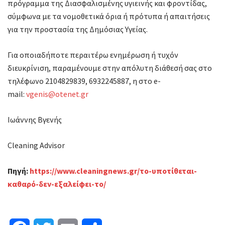
πρόγραμμα της Διασφαλισμένης υγιεινής και φροντίδας,
σύμφωνα με τα νομοθετικά όρια ή πρότυπα ή απαιτήσεις
για την προστασία της Δημόσιας Υγείας.
Για οποιαδήποτε περαιτέρω ενημέρωση ή τυχόν
διευκρίνιση, παραμένουμε στην απόλυτη διάθεσή σας στο
τηλέφωνο 2104829839, 6932245887, η στο e-
mail:
vgenis@otenet.gr
Ιωάννης Βγενής
Cleaning Advisor
Πηγή
:
https://www.cleaningnews.gr/το-υποτίθεται-
καθαρό-δεν-εξαλείφει-το/