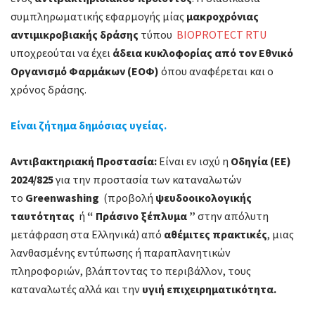
συμπληρωματικής εφαρμογής μίας
μακροχρόνιας
αντιμικροβιακής δράσης
τύπου
BIOPROTECT RTU
υποχρεούται να έχει
άδεια κυκλοφορίας από τον Εθνικό
Οργανισμό Φαρμάκων (ΕΟΦ)
όπου αναφέρεται και ο
χρόνος δράσης.
Είναι ζήτημα δημόσιας υγείας.
Αντιβακτηριακή Προστασία:
Είναι εν ισχύ η
Οδηγία (ΕΕ)
2024/825
για την προστασία των καταναλωτών
το
Greenwashing
(προβολή
ψευδοοικολογικής
ταυτότητας
ή
“ Πράσινο ξέπλυμα ”
στην απόλυτη
μετάφραση στα Ελληνικά) από
αθέμιτες πρακτικές
, μιας
λανθασμένης εντύπωσης ή παραπλανητικών
πληροφοριών, βλάπτοντας το περιβάλλον, τους
καταναλωτές αλλά και την
υγιή επιχειρηματικότητα.