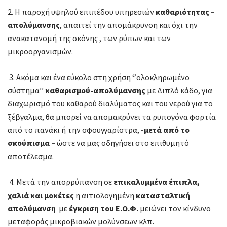
2. H παροχή υψηλού επιπέδου υπηρεσιών
καθαριότητας –
απολύμανσης
, απαιτεί την απομάκρυνση και όχι την
ανακατανομή της σκόνης , των ρύπων και των
μικροοργανισμών.
3. Ακόμα και ένα εύκολο στη χρήση ‘’ολοκληρωμένο
σύστημα’’
καθαρισμού-απολύμανσης
με Διπλό κάδο, για
διαχωρισμό του καθαρού διαλύματος και του νερού για το
ξέβγαλμα, θα μπορεί να απομακρύνει τα ρυπογόνα φορτία
από το πανάκι ή την σφουγγαρίστρα,
-μετά από το
σκούπισμα –
ώστε να μας οδηγήσει στο επιθυμητό
αποτέλεσμα.
4. Μετά την απορρύπανση σε
επικαλυμμένα έπιπλα,
χαλιά και μοκέτες
η αιτιολογημένη
κατασταλτική
απολύμανση
με
έγκριση του Ε.Ο.Φ.
μειώνει τον κίνδυνο
μεταφοράς μικροβιακών μολύνσεων κλπ.