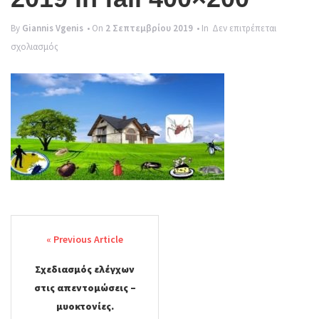
g
By
Giannis Vgenis
• On
2 Σεπτεμβρίου 2019
• In
Δεν επιτρέπεται
l
στο
σχολιασμός
e
2019
n
in
fall
a
400×200
v
i
g
a
Post
t
navigation
i
o
Σχεδιασμός ελέγχων
στις απεντομώσεις –
n
μυοκτονίες.