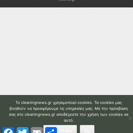
To cleaningnews.gr χρησιμοποιεί cookies. Τα cookies μας
βοηθούν να προσφέρουμε τις υπηρεσίες μας. Με την πρόσβαση
σας στο cleaningnews.gr αποδέχεστε την χρήση των cookies σε
αυτό.
F
T
E
Μ
Το κατάλαβα.
Όχι