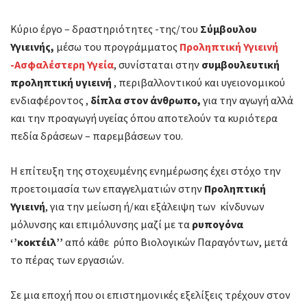
Παντού
Κύριο έργο – δραστηριότητες -της/του
Σύμβουλου
Σήμερα
Υγιεινής,
μέσω του προγράμματος
Προληπτική Υγιεινή
!!!
-Ασφαλέστερη Υγεία
,
συνίσταται στην
συμβουλευτική
προληπτική υγιεινή
, περιβαλλοντικού και υγειονομικού
ενδιαφέροντος ,
δίπλα στον άνθρωπο,
για την αγωγή αλλά
και την προαγωγή υγείας όπου αποτελούν τα κυριότερα
πεδία δράσεων – παρεμβάσεων του.
Η επίτευξη της στοχευμένης ενημέρωσης έχει στόχο την
προετοιμασία των επαγγελματιών στην
Προληπτική
Υγιεινή
, για την μείωση ή/και εξάλειψη των κίνδυνων
μόλυνσης και επιμόλυνσης μαζί με τα
ρυπογόνα
‘’κοκτέιλ’’
από κάθε ρύπο Βιολογικών Παραγόντων, μετά
το πέρας των εργασιών.
Σε μια εποχή που οι επιστημονικές εξελίξεις τρέχουν στον