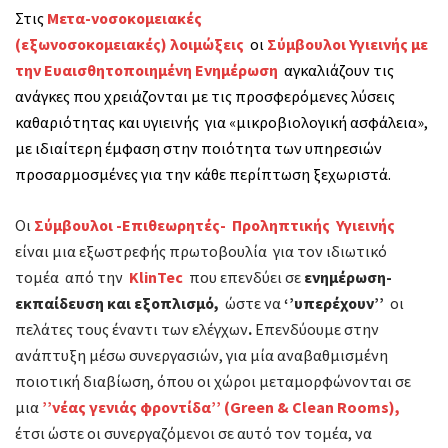
Στις
Μετα-νοσοκομειακές
(εξωνοσοκομειακές)
λοιμώξεις
οι
Σύμβουλοι Υγιεινής με
την Ευαισθητοποιημένη Ενημέρωση
αγκαλιάζουν τις
ανάγκες που χρειάζονται με τις προσφερόμενες λύσεις
καθαριότητας και υγιεινής για «μικροβιολογική ασφάλεια»,
με ιδιαίτερη έμφαση στην ποιότητα των υπηρεσιών
προσαρμοσμένες για την κάθε περίπτωση ξεχωριστά.
Οι
Σύμβουλοι -Επιθεωρητές- Προληπτικής Υγιεινής
είναι μια εξωστρεφής πρωτοβουλία για τον ιδιωτικό
τομέα από την
KlinTec
που επενδύει σε
ενημέρωση-
εκπαίδευση και εξοπλισμό,
ώστε να
‘’υπερέχουν’’
οι
πελάτες τους έναντι των ελέγχων
.
Επενδύουμε στην
ανάπτυξη μέσω συνεργασιών, για μία αναβαθμισμένη
ποιοτική διαβίωση, όπου οι χώροι μεταμορφώνονται σε
μια
’’νέας γενιάς φροντίδα’’ (Green & Clean Rooms),
έτσι ώστε οι συνεργαζόμενοι σε αυτό τον τομέα, να