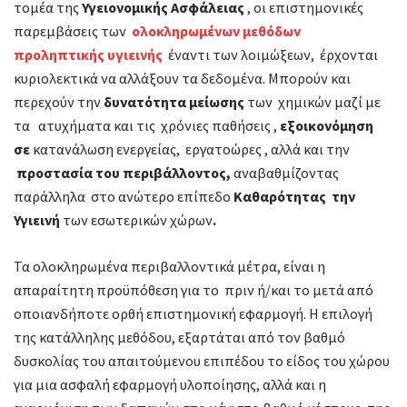
τομέα της
Υγειονομικής Ασφάλειας
, οι επιστημονικές
παρεμβάσεις των
ολοκληρωμένων μεθόδων
προληπτικής υγιεινής
έναντι των λοιμώξεων, έρχονται
κυριολεκτικά να αλλάξουν τα δεδομένα. Μπορούν και
περεχούν την
δυνατότητα
μείωσης
των χημικών μαζί με
τα ατυχήματα και τις χρόνιες παθήσεις ,
εξοικονόμηση
σε
κατανάλωση ενεργείας, εργατοώρες , αλλά και την
προστασία του περιβάλλοντος
,
αναβαθμίζοντας
παράλληλα στο ανώτερο επίπεδο
Καθαρότητας
την
Υγιεινή
των εσωτερικών χώρων
.
Τα ολοκληρωμένα περιβαλλοντικά μέτρα, είναι η
απαραίτητη προϋπόθεση για το πριν ή/και το μετά από
οποιανδήποτε ορθή επιστημονική εφαρμογή. Η επιλογή
της κατάλληλης μεθόδου, εξαρτάται από τον βαθμό
δυσκολίας του απαιτούμενου επιπέδου το είδος του χώρου
για μια ασφαλή εφαρμογή υλοποίησης, αλλά και η