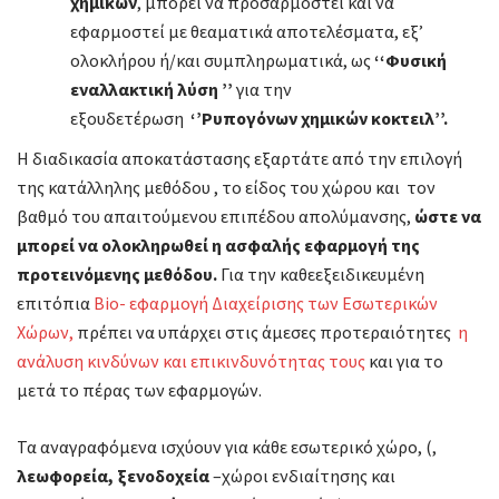
χημικών
, μπορεί να προσαρμοστεί και να
εφαρμοστεί με θεαματικά αποτελέσματα, εξ’
ολοκλήρου ή/και συμπληρωματικά, ως
‘‘Φυσική
εναλλακτική λύση ’’
για την
εξουδετέρωση
‘’Ρυπογόνων χημικών κοκτειλ’’.
Η διαδικασία αποκατάστασης εξαρτάτε από την επιλογή
της κατάλληλης μεθόδου , το είδος του χώρου και τον
βαθμό του απαιτούμενου επιπέδου απολύμανσης,
ώστε να
μπορεί να ολοκληρωθεί η ασφαλής εφαρμογή της
προτεινόμενης μεθόδου.
Για την καθεεξειδικευμένη
επιτόπια
Bio- εφαρμογή Διαχείρισης των Εσωτερικών
Χώρων,
πρέπει να υπάρχει στις άμεσες προτεραιότητες
η
ανάλυση κινδύνων και επικινδυνότητας τους
και για το
μετά το πέρας των εφαρμογών.
Τα αναγραφόμενα ισχύουν για κάθε εσωτερικό χώρο, (,
λεωφορεία,
ξενοδοχεία
–χώροι ενδιαίτησης και