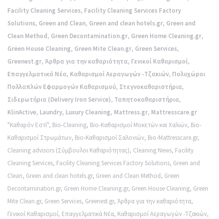
Facility Cleaning Services
,
Facility Cleaning Services Factory
Solutions
,
Green and Clean
,
Green and clean hotels.gr
,
Green and
Clean Method
,
Green Decontamination.gr
,
Green Home Cleaning.gr
,
Green House Cleaning
,
Green Mite Clean.gr
,
Green Services
,
Greenest.gr
,
Άρθρα για την καθαριότητα
,
Γενικοί Καθαρισμοί
,
Επαγγελματικά Νέα
,
Καθαρισμοί Αεραγωγών -Τζακιών
,
Πολυχώροι
Πολλαπλών Εφαρμογών Καθαρισμού
,
Στεγνοκαθαριστήρια
,
Σιδερωτήρια (Delivery Iron Service)
,
Ταπητοκαθαριστήρια
,
KlinActive
,
Laundry
,
Luxury Cleaning
,
Mattress.gr
,
Mattresscare.gr
"Καθαρόν Εστί"
,
Bio-Cleaning
,
Bio-Καθαρισμοί Μοκετών και Χαλιών
,
Bio-
Καθαρισμοί Στρωμάτων
,
Bio-Καθαρισμοί Σαλονιών
,
Bio-Mattresscare.gr
,
Cleaning advisors (Σύμβουλοι Καθαριότητας)
,
Cleaning News
,
Facility
Cleaning Services
,
Facility Cleaning Services Factory Solutions
,
Green and
Clean
,
Green and clean hotels.gr
,
Green and Clean Method
,
Green
Decontamination.gr
,
Green Home Cleaning.gr
,
Green House Cleaning
,
Green
Mite Clean.gr
,
Green Services
,
Greenest.gr
,
Άρθρα για την καθαριότητα
,
Γενικοί Καθαρισμοί
,
Επαγγελματικά Νέα
,
Καθαρισμοί Αεραγωγών -Τζακιών
,