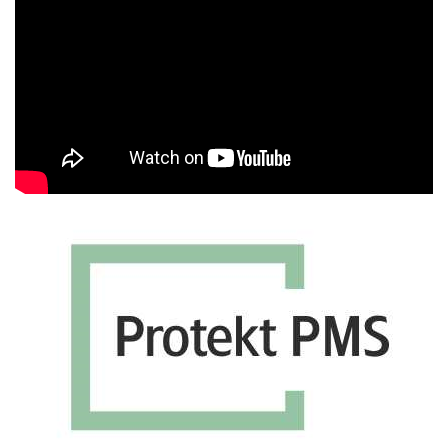
Βίντεο