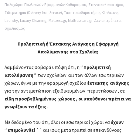
Πολυχώροι Πολλαπλών Εφαρμογών Καθαρισμού
,
Στεγνοκαθαριστήρια
,
Σιδερωτήρια (Delivery Iron Service)
,
Ταπητοκαθαριστήρια
,
KlinActive
,
Laundry
,
Luxury Cleaning
,
Mattress.gr
,
Mattresscare.gr
Δεν επιτρέπεται
στο
σχολιασμός
Προληπτική
Προληπτική ή Έκτακτης Ανάγκης η
Εφαρμογή
ή
Απολύμανσης στα Σχολεία;
Έκτακτης
Ανάγκης
Λαμβάνοντας σοβαρά υπόψη ότι, η
‘’Προληπτική
η
απολύμανση’’
των σχολείων και των άλλων εσωτερικών
Εφαρμογή
χώρων, έγινε με την εφαρμογή σχεδίου
έκτακτης ανάγκης
Απολύμανσης
για την αντιμετώπιση εξειδικευμένων περιπτώσεων , σε
στα
είδη προσβεβλημένους χώρους , οι υπεύθυνοι πρέπει να
Σχολεία;
γνωρίζουν τα έξεις.
Με δεδομένο του ότι, όλοι οι εσωτερικοί χώροι να
έχουν
‘’επιμολυνθεί
΄΄ και ίσως μετατραπεί σε επικινδύνους