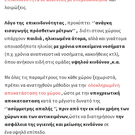
λοιμώξεις.
Λόγο της
επικινδυνότητας
, προκύπτει
‘’ανάγκη
εισαγωγής πρόσθετων μέτρων’’ ,
διότι στους χώρους
υπάρχουν
παιδιά , ηλικιωμένα άτομα,
αλλά και γιαάτομα
οποιασδήποτε ηλικίας
με χρόνια υποκείμενα νοσήματα
(π.χ. χρόνια αναπνευστικά νοσήματα, κακοήθειες κτλ),
όπου ανήκουν ειδή στις ομάδες
υψηλού κινδύνου ,κ.α.
Με όλες τις παραμέτρους του κάθε χώρου ξεχωριστά,
πρέπει να ανατηχθούν μέθοδοι για την
ολοκληρωμένη
αποκατάσταση του χώρου
, ώστε με την
υποχρεωτική
αποκατασταση
κατά το μέγιστο δυνατό της
‘’ασύμμετρης απαλής ’’,
πριν από την εκ νέου χρήση των
χώρων και των αντικειμένων
,ώστε να διατηρήσουν
την
ασφάλεια της υγιεινής και μείωσης κινδύνου
σε
ένα υψηλό επίπεδο.