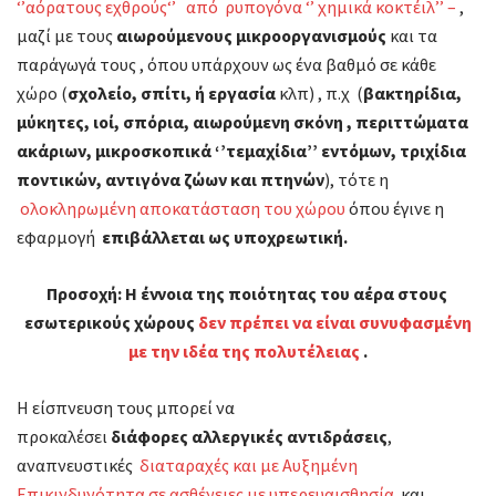
‘’αόρατους εχθρούς‘’ από ρυπογόνα ‘’ χημικά κοκτέιλ’’ –
,
μαζί με τους
αιωρούμενους μικροοργανισμούς
και τα
παράγωγά τους , όπου υπάρχουν ως ένα βαθμό σε κάθε
χώρο (
σχολείο, σπίτι, ή εργασία
κλπ) , π.χ (
βακτηρίδια,
μύκητες, ιοί, σπόρια, αιωρούμενη σκόνη , περιττώματα
ακάριων, μικροσκοπικά ‘’τεμαχίδια’’ εντόμων, τριχίδια
ποντικών, αντιγόνα ζώων και πτηνών
), τότε η
ολοκληρωμένη αποκατάσταση του χώρου
όπου έγινε η
εφαρμογή
επιβάλλεται ως υποχρεωτική.
Προσοχή
:
Η έννοια της ποιότητας του αέρα στους
εσωτερικούς χώρους
δεν πρέπει να είναι συνυφασμένη
με την ιδέα της πολυτέλειας
.
Η είσπνευση τους μπορεί να
προκαλέσει
διάφορες αλλεργικές αντιδράσεις
,
αναπνευστικές
διαταραχές και με Αυξημένη
Επικινδυνότητα σε ασθένειες με υπερευαισθησία
και