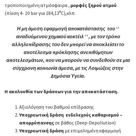
τροποποιημένη ατμόσφαιρα ,
μορφές ξηρού ατμού
(πίεση 4- 10 bar για 184,13⁰C),κλπ.
Η μη άμεση εφαρμογή αποκατάστασης του ‘’
αναδυόμενου χημικού κοκτέιλ ’’ , με τον τρόπο
αλληλεπίδρασης του δεν μπορεί να αποκλείσει το
αποτέλεσμα πρόκλησης ανεπιθύμητων
αποτελεσμάτων, που να μπορούν να συνδεθούν σε µια
σύγχρονη κοινωνία άμεσα, µε τις Λοιμώξεις στην
Δημόσια Υγεία.
Η ακολουθία των δράσεων για την αποκατάσταση.
Αξιολόγηση του βαθμού επίδρασης
Υποχρεωτική δράση
ενδελεχούς καθαρισμού –
απορρύπανσης
σε βάθος (Deep-Depollution)
Υποχρεωτική δράση
με επιμελημένη εφαρμογή