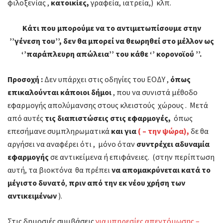
φιλοξενίας ,
κατοικίες,
γραφεία, ιατρεία,) κλπ.
Κάτι που μπορούμε να το αντιμετωπίσουμε στην
’’γένεση του’’, δεν θα μπορεί να θεωρηθεί στο μέλλον ως
‘’παράπλευρη απώλεια’’ του κάθε ‘’
κορονοϊού ’’.
Προσοχή :
Δεν υπάρχει στις οδηγίες του ΕΟΔΥ ,
όπως
επικαλούνται κάποιοι δήμοι
, που να συνιστά μέθοδο
εφαρμογής απολύμανσης στους κλειστούς χώρους . Μετά
από αυτές
τις διαπιστώσεις στις εφαρμογές,
όπως
επεσήμανε συμπληρωματικά
και για
( – την ψώρα),
δε θα
αργήσει να αναφέρει ότι , μόνο όταν
συντρέχει αδυναμία
εφαρμογής
σε αντικείμενα ή επιφάνειες. (στην περίπτωση
αυτή, τα βιοκτόνα θα πρέπει
να απομακρύνεται κατά το
μέγιστο δυνατό
,
πριν από την εκ νέου χρήση των
αντικειμένων
).
Στις δημοσιές συμβάσεις
για υπηρεσίες απεντόμωσης –