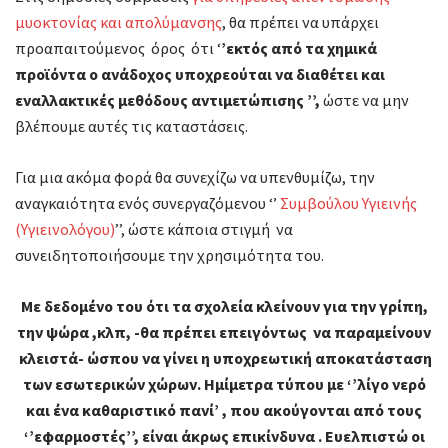
μυοκτονίας και απολύμανσης
, θα πρέπει να υπάρχει
προαπαιτούμενος όρος ότι ‘
’εκτός από τα χημικά
προϊόντα ο ανάδοχος υποχρεούται να διαθέτει και
εναλλακτικές μεθόδους αντιμετώπισης ’’,
ώστε να μην
βλέπουμε αυτές τις καταστάσεις.
Για μια ακόμα φορά θα συνεχίζω να υπενθυμίζω, την
αναγκαιότητα ενός συνεργαζόμενου ‘’
Συμβούλου Υγιεινής
(Υγιεινολόγου)
’’, ώστε κάποια στιγμή να
συνειδητοποιήσουμε την χρησιμότητα του.
Με δεδομένο του ότι τα σχολεία κλείνουν για την γρίπη,
την ψώρα ,κλπ, -θα πρέπει επειγόντως να παραμείνουν
κλειστά- ώσπου να γίνει η υποχρεωτική αποκατάσταση
των εσωτερικών χώρων. Ημίμετρα τύπου με ‘’λίγο νερό
και ένα καθαριστικό πανί’ , που ακούγονται από τους
‘’εφαρμοστές’’, είναι άκρως επικίνδυνα . Ευελπιστώ οι