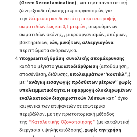
(Green Decontamination)
, και την επαναστατική
ζώνη εξουδετέρωσης μικροοργανισμών, για
την
δέσμευση και δυνατότητα καταστροφής
σωματιδίων έως και 0,1 μικρών
, αιωρούμενων
σωματιδίων σκόνης, , μικροοργανισμών, σπόριων,
βακτηριδίων,
ιών, μυκήτων, αλλεργιογόνα
περιττώματα ακάρεων,κ.α.
Υποχρεωτική δράση συνολικής απομάκρυνσης
κατά το μέγιστο
για αποδιάρθρωση
(αποδόμηση ,
αποσύνθεση, διάλυσης,
υπολειμμάτων ‘’κοκτέιλ’’
,)
με
‘’ανάγκη εισαγωγής πρόσθετων μέτρων’
’
χωρίς
υπολειμματικότητα
. Η
εφαρμογή ολοκληρωμένων
εναλλακτικών διαχειριστικών λύσεων
κατ΄ όγκο
και γενικά των επιφανειών σε εσωτερικό
περιβάλλον, με την πρωτοποριακή μέθοδος
της
‘‘Καταλυτικής Οζονοποίησης ’’
(με καταλυτική
διεργασία υψηλής απόδοσης),
χωρίς την χρήση