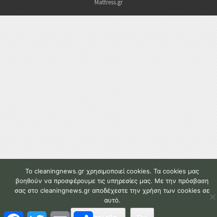
Mattress.gr
To cleaningnews.gr χρησιμοποιεί cookies. Τα cookies μας
βοηθούν να προσφέρουμε τις υπηρεσίες μας. Με την πρόσβαση
σας στο cleaningnews.gr αποδέχεστε την χρήση των cookies σε
αυτό.
F
T
E
Μ
Το κατάλαβα.
Όχι