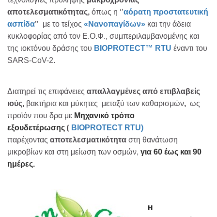
αποτελεσματικότητας,
όπως η ‘’
αόρατη προστατευτική
ασπίδα
’’ με το τείχος
«Νανοπαγίδων»
και την άδεια
κυκλοφορίας από τον Ε.Ο.Φ., συμπεριλαμβανομένης και
της ιοκτόνου δράσης του
BIOPROTECT™ RTU
έναντι του
SARS-CoV-2.
Διατηρεί τις επιφάνειες
απαλλαγμένες από επιβλαβείς
ιούς,
βακτήρια και μύκητες μεταξύ των καθαρισμών
,
ως
προϊόν που δρα με
Μηχανικό τρόπο
(
εξουδετέρωσης
BIOPROTECT RTU)
παρέχοντας
αποτελεσματικότητα
στη θανάτωση
μικροβίων και στη μείωση των οσμών,
για 60 έως και 90
ημέρες.
Η