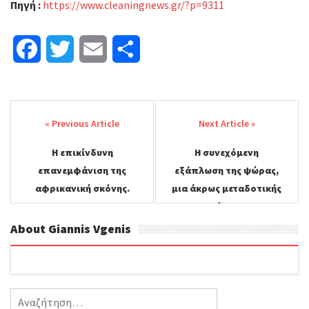
Πηγή
:
https://www.cleaningnews.gr/?p=9311
F
T
E
Μ
a
w
m
ο
Post
c
i
a
ι
navigation
e
t
i
ρ
Η επικίνδυνη
Η συνεχόμενη
b
t
l
α
επανεμφάνιση της
εξάπλωση της ψώρας,
o
e
σ
αφρικανική σκόνης.
μια άκρως μεταδοτικής
νόσου.
o
r
τ
About Giannis Vgenis
k
ε
ί
Αναζήτηση
τ