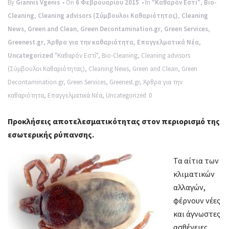
By
Giannis Vgenis
• On
6 Φεβρουαρίου 2015
• In
"Καθαρόν Εστί"
,
Bio-
Cleaning
,
Cleaning advisors (Σύμβουλοι Καθαριότητας)
,
Cleaning
News
,
Green and Clean
,
Green Decontamination.gr
,
Green Services
,
Greenest.gr
,
Άρθρα για την καθαριότητα
,
Επαγγελματικά Νέα
,
Uncategorized
"Καθαρόν Εστί"
,
Bio-Cleaning
,
Cleaning advisors
(Σύμβουλοι Καθαριότητας)
,
Cleaning News
,
Green and Clean
,
Green
Decontamination.gr
,
Green Services
,
Greenest.gr
,
Άρθρα για την
καθαριότητα
,
Επαγγελματικά Νέα
,
Uncategorized
0
Προκλήσεις αποτελεσματικότητας στον περιορισμό της
εσωτερικής
ρύπανσης.
Τα αίτια των
κλιματικών
αλλαγών,
φέρνουν νέες
και άγνωστες
ασθένειες