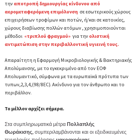
την
αποτροπή δημιουργίας κίνδυνου από
αερομεταφερόμενη επιμόλυνση
σε εσωτερικούς χώρους
επιχειρήσεων τροφίμων και ποτών, ή/και σε κατοικίες,
χώρους διαβίωσης πολλών ατόμων , χρησιμοποιούνται
μέθοδοι
«τριπλού φραγμού»
για την
ολιστική
αντιμετώπιση στην περιβαλλοντική υγιεινή τους.
Απαραίτητη η Εφαρμογή Μικροβιολογικής & Βακτηριακής
Απολύμανσης, με το εγκεκριμένο από τον ΕΟΦ
Απολυμαντικό, σύμφωνα με τα ευρωπαϊκά πρότυπα των
τυπων,2,3,4,(98/8EC). Aκίνδυνο για τον άνθρωπο και το
περιβάλλον.
Το μέλλον αρχίζει σήμερα.
Στα συμπληρωματικά μέτρα
Πολλαπλής
Θωράκισης,
συμπεριλαμβάνονται και οι εξειδικευμένες
τεχνολογίες πρόληψης
μακροχρόνιας