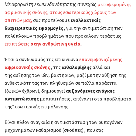
Με αφορμή την επικινδυνότητα της συνεχώς
μεταφερομένης
αφρικανικής σκόνης, στους εσωτερικούς χώρους των
σπιτιών μας,
σας προτείνουμε
εναλλακτικές
διαχειριστικές εφαρμογές
, για την αντιμετώπιση των
πολύπλοκων προβλημάτων που προκαλούν τεράστιες
επιπτώσεις
στην ανθρώπινη υγεία
.
Έτσι ο συνδυασμός της επικίνδυνα
επανεμφανιζόμενης
αφρικανικής σκόνης
, της
αιθαλομίχλης
αλλά και
της αύξησης των ιών, βακτηρίων, μαζί με την αύξηση της
ανθεκτικότητας των πληθυσμών σε πολλά παράσιτα
(ζωικών έχθρων), δημιουργεί
αυξανόμενες ανάγκες
αντιμετώπισης
με απαιτήσεις , απέναντι στα προβλήματα
της“ εσωτερικής επιμόλυνσης.
Είναι πλέον αναγκαία η αντικατάσταση των ρυπογόνων
μηχανημάτων καθαρισμού (σκούπες) , που σας