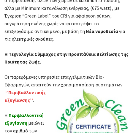
απορρύπανσης όλων των χώρων σε Maximum απόδοση,
αλλά με Minimum κατανάλωση ενέργειας, (675 watt) , με
Έγκριση “Green Label” του CRI για αφαίρεση ρύπων,
συγκράτηση σκόνης χωρίς να καταστρέφει το
επεξεργάσιμο αντικείμενο, με βάση τη
Νέα νομοθεσία
για
τις ηλεκτρικές σκούπες.
Η Τεχνολογία Σύμμαχος στην Προσπάθεια Βελτίωσης της
Ποιότητας Ζωής.
Οι παρεχόμενες υπηρεσίες επαγγελματικών Bio-
Εφαρμογών, απαιτούν την χρησιμοποίηση
συστημάτων
‘’Περιβαλλοντικής
Εξυγίανσης’’
.
Η
Περιβαλλοντική
εξυγίανση
μειώνει
τον αριθμό των