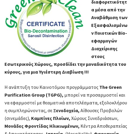
διαφορετικότητ
α μέσα από την
Αναβάθμιση των
Εξασφαλισμένω
ν Ποιοτικών Bio-
εφαρμογών
Διαχείρισης
στους
Εσωτερικούς Χώρους, προσδίδει την μοναδικότητα του
κύρους, για μια Υγιέστερη Διαβίωση !!!
Η ανάπτυξη του Καινοτόμου προγράμματος
The Green
Purification Group (TGPG),
μπορεί να προσαρμοστεί και
να εφαρμοστεί με θεαματικά αποτελέσματα, εξολοκλήρου
η συμπληρώνοντας, σε
Ξενοδοχεία,
Αίθουσες Προβολών
(σινεμάδες),
Καμπίνες Πλοίων,
Χώρους Συνεδριάσεων,
Μονάδες Φροντίδας Ηλικιωμένων,
Κέντρα Αποθεραπείας
& Αποκατάστασης ,
Ιατρεία,
(Hospitality),
Φαρμακεία,