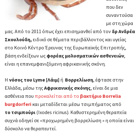
που δεν
συναντούσα
με στη χώρα
μας. Από το 2011 όπως έχει επισημανθεί από τον
δρ Ανδρέα
Σκουλούδη,
ειδικό σε θέματα περιβάλλοντος και υγείας
στο Κοινό Κέντρο Έρευνας της Ευρωπαϊκής Επιτροπής,
βάση ενδείξεων ως
φορέας μολυσματικών ασθενειών
,
είναι η επανεμφανιζόμενη αφρικανικής σκόνη.
Η
νόσος
του Lyme [Λάιμ]
ή
Βορρελίωση
, έφτασε στην
Ελλάδα, μέσω της
Αφρικανικής σκόνης
, είναι δε μια
ασθένεια που
προκαλείται από το
βακτήριο Borrelia
burgdorferi
και μεταδίδεται μέσω τσιμπήματος από
το τσιμπούρι
(Ixodes ricinus). Καθυστερημένη θεραπεία
συχνά οδηγεί σε «προχωρημένη βορρελίωση » η οποία είναι
δύσκολο να θεραπευτεί.