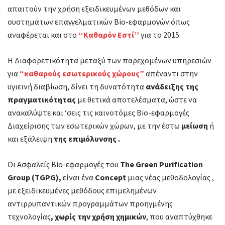
απαιτούν την χρήση εξειδικευμένων μεθόδων και
συστημάτων επαγγελματικών Bio-εφαρμογών όπως
αναφέρεται και στο
‘‘Καθαρόν Εστί’’
για το 2015.
Η Διαφορετικότητα μεταξύ των παρεχομένων υπηρεσιών
για
“καθαρούς εσωτερικούς χώρους”
απέναντι στην
υγιεινή διαβίωση, δίνει τη δυνατότητα
ανάδειξης της
πραγματικότητας
με θετικά αποτελέσματα, ώστε να
ανακαλύψτε και ‘σεις τις καινοτόμες Bio-εφαρμογές
Διαχείρισης των εσωτερικών χώρων, με την έστω
μείωση
ή
και εξάλειψη
της επιμόλυνσης .
Οι Ασφαλείς Bio-εφαρμογές του
The Green Purification
Group (TGPG),
είναι ένα
Concept
μιας νέας μεθοδολογίας ,
με εξειδικευμένες μεθόδους επιμελημένων
αντιρρυπαντικών προγραμμάτων προηγμένης
τεχνολογίας
, χωρίς την χρήση χημικών
, που αναπτύχθηκε