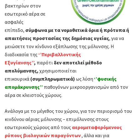
βακτηρίων στον
εσωτερικό αέρα σε
ασφαλές
επίπεδο,
σύμφωνα με τα νομοθετικά όρια ή πρότυπα ή
απαιτήσεις προστασίας της δημόσιας υγείας
, για να
μειώσετε τον κίνδυνο εξάπλωσης της μόλυνσης. Η
διαδικασία της
‘’Περιβαλλοντικής
Εξυγίανσης’’
,
παρότι
δεν αποτελεί μέθοδο
απολύμανσης,
χρησιμοποιείται
επικουρικά
(
συμπληρωματικά
)
ως λύση
‘’φυσικής
απομάκρυνσης’
’
παθογόνων μικροοργανισμών από τον
αέρα σε κλειστούς χώρους.
Ανάλογα με το μέγεθος του χώρου, για τον περιορισμό του
κινδύνου αέριας μόλυνσης – επιμόλυνσης στους
εσωτερικούς χώρους από τους
αερομεταφερόμενους
ρύπους βιολογικών παραγόντων
, άλλα και για