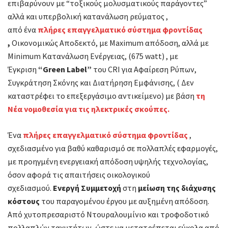
επιβαρύνουν με “τοξικούς μολυσματικούς παράγοντες”
αλλά και υπερβολική κατανάλωση ρεύματος ,
από ένα
πλήρες επαγγελματικό σύστημα φροντίδας
,
Οικονομικώς Αποδεκτό, με Maximum απόδοση, αλλά με
Minimum Κατανάλωση Ενέργειας, (675 watt) , με
Έγκριση
“Green Label”
του CRI για Αφαίρεση Ρύπων,
Συγκράτηση Σκόνης και Διατήρηση Εμφάνισης, ( Δεν
καταστρέφει το επεξεργάσιμο αντικείμενο) με βάση
τη
Νέα νομοθεσία για τις ηλεκτρικές σκούπες.
Ένα
πλήρες επαγγελματικό σύστημα φροντίδας
,
σχεδιασμένο για βαθύ καθαρισμό σε πολλαπλές εφαρμογές,
με προηγμένη ενεργειακή απόδοση υψηλής τεχνολογίας,
όσον αφορά τις απαιτήσεις οικολογικού
σχεδιασμού.
Ενεργή Συμμετοχή
στη
μείωση της διάχυσης
κόστους
του παραγομένου έργου με αυξημένη απόδοση.
Από χυτοπρεσαριστό Ντουραλουμίνιο και τροφοδοτικό
πολλαπλών ταχυτήτων, ώστε να μετατρέπεται εύκολα από