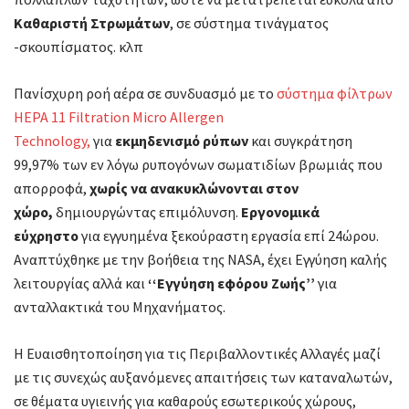
Καθαριστή Στρωμάτων
, σε σύστημα τινάγματος
-σκουπίσματος. κλπ
Πανίσχυρη ροή αέρα σε συνδυασμό με το
σύστημα φίλτρων
HEPA 11 Filtration Micro Allergen
Technology,
για
εκμηδενισμό ρύπων
και συγκράτηση
99,97% των εν λόγω ρυπογόνων σωματιδίων βρωμιάς που
απορροφά,
χωρίς να ανακυκλώνονται στον
χώρο,
δημιουργώντας επιμόλυνση.
Εργονομικά
εύχρηστο
για εγγυημένα ξεκούραστη εργασία επί 24ώρου.
Αναπτύχθηκε με την βοήθεια της NASA, έχει Εγγύηση καλής
λειτουργίας αλλά και
‘‘Εγγύηση εφόρου Ζωής’’
για
ανταλλακτικά του Μηχανήματος.
Η Ευαισθητοποίηση για τις Περιβαλλοντικές Αλλαγές μαζί
με τις συνεχώς αυξανόμενες απαιτήσεις των καταναλωτών,
σε θέματα υγιεινής για καθαρούς εσωτερικούς χώρους,