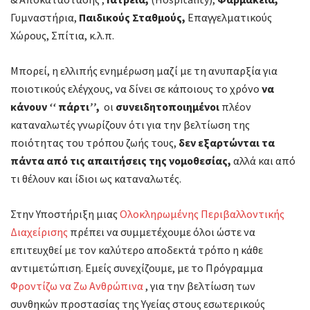
Γυμναστήρια,
Παιδικούς Σταθμούς,
Επαγγελματικούς
Χώρους, Σπίτια, κ.λ.π.
Μπορεί, η ελλιπής ενημέρωση μαζί με τη ανυπαρξία για
ποιοτικούς ελέγχους, να δίνει σε κάποιους το χρόνο
να
κάνουν
‘‘
πάρτι
’’
,
οι
συνειδητοποιημένοι
πλέον
καταναλωτές γνωρίζουν ότι για την βελτίωση της
ποιότητας του τρόπου ζωής τους,
δεν εξαρτώνται τα
πάντα από τις απαιτήσεις της νομοθεσίας,
αλλά και από
τι θέλουν και ίδιοι ως καταναλωτές.
Στην Υποστήριξη μιας
Ολοκληρωμένης Περιβαλλοντικής
Διαχείρισης
πρέπει να συμμετέχουμε όλοι ώστε να
επιτευχθεί με τον καλύτερο αποδεκτά τρόπο η κάθε
αντιμετώπιση. Εμείς συνεχίζουμε, με το Πρόγραμμα
Φροντίζω να Ζω Ανθρώπινα
, για την βελτίωση των
συνθηκών προστασίας της Υγείας στους εσωτερικούς