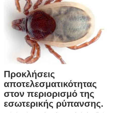
g
l
e
n
a
v
i
g
a
Προκλήσεις
t
αποτελεσματικότητας
i
στον περιορισμό της
o
εσωτερικής ρύπανσης.
n