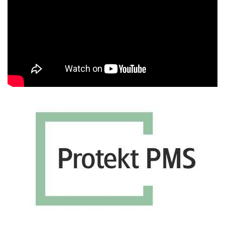
Βίντεο