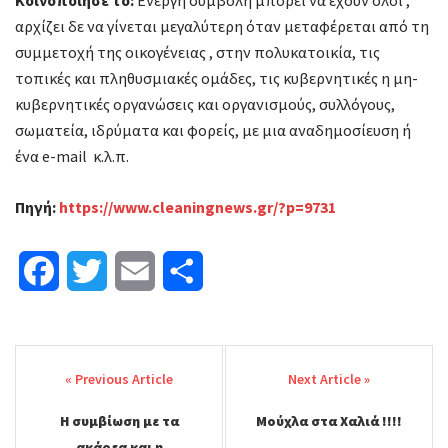
Κοινοποίησε το:
Ενεργή συμβολή μπορεί να έχουν όλοι ,
αρχίζει δε να γίνεται μεγαλύτερη όταν μεταφέρεται από τη
συμμετοχή της οικογένειας , στην πολυκατοικία, τις
τοπικές και πληθυσμιακές ομάδες, τις κυβερνητικές η μη-
κυβερνητικές οργανώσεις και οργανισμούς, συλλόγους,
σωματεία, ιδρύματα και φορείς, με μια αναδημοσίευση ή
ένα e-mail κ.λ.π.
Πηγή:
https://www.cleaningnews.gr/?p=9731
F
T
E
Μ
a
w
m
ο
Post
c
i
a
ι
navigation
e
t
i
ρ
Η συμβίωση με τα
Μούχλα στα Χαλιά !!!!
b
t
l
α
ακάρεα και η