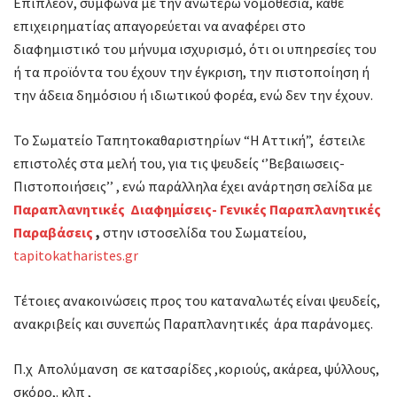
Επιπλέον, σύμφωνα με την ανωτέρω νομοθεσία, κάθε
επιχειρηματίας απαγορεύεται να αναφέρει στο
διαφημιστικό του μήνυμα ισχυρισμό, ότι οι υπηρεσίες του
ή τα προϊόντα του έχουν την έγκριση, την πιστοποίηση ή
την άδεια δημόσιου ή ιδιωτικού φορέα, ενώ δεν την έχουν.
Το Σωματείο Ταπητοκαθαριστηρίων “Η Αττική”, έστειλε
επιστολές στα μελή του, για τις ψευδείς ‘’Βεβαιωσεις-
Πιστοποιήσεις’’ , ενώ παράλληλα έχει ανάρτηση σελίδα με
Παραπλανητικές Διαφημίσεις- Γενικές Παραπλανητικές
Παραβάσεις
,
στην ιστοσελίδα του Σωματείου,
tapitokatharistes.gr
Τέτοιες ανακοινώσεις προς του καταναλωτές είναι ψευδείς,
ανακριβείς και συνεπώς Παραπλανητικές άρα παράνομες.
Π.χ Απολύμανση σε κατσαρίδες ,κοριούς, ακάρεα, ψύλλους,
σκόρο,. κλπ ,