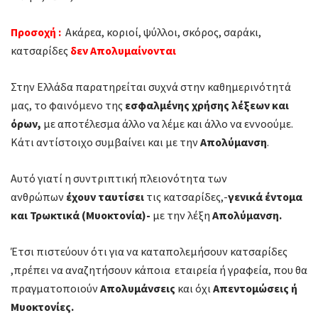
Προσοχή :
Ακάρεα, κοριοί, ψύλλοι, σκόρος, σαράκι,
κατσαρίδες
δεν Απολυμαίνονται
Στην Ελλάδα παρατηρείται συχνά στην καθημερινότητά
μας, το φαινόμενο της
εσφαλμένης χρήσης λέξεων και
όρων,
με αποτέλεσμα άλλο να λέμε και άλλο να εννοούμε.
Κάτι αντίστοιχο συμβαίνει και με την
Απολύμανση
.
Αυτό γιατί η συντριπτική πλειονότητα των
ανθρώπων
έχουν ταυτίσει
τις κατσαρίδες,-
γενικά έντομα
και Τρωκτικά (Μυοκτονία)-
με την λέξη
Απολύμανση.
Έτσι πιστεύουν ότι για να καταπολεμήσουν κατσαρίδες
,πρέπει να αναζητήσουν κάποια εταιρεία ή γραφεία, που θα
πραγματοποιούν
Απολυμάνσεις
και όχι
Απεντομώσεις ή
Μυοκτονίες.