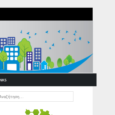
INKS
ναζήτηση
α: