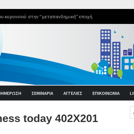
υ κορονοϊού στην ‘’μεταπανδημική’’ εποχή.
ΝΗΜΈΡΩΣΗ
ΣΕΜΙΝΑΡΙΑ
ΑΓΓΕΛΊΕΣ
ΕΠΙΚΟΙΝΩΝΙΑ
L
Α
ness today 402X201
γι