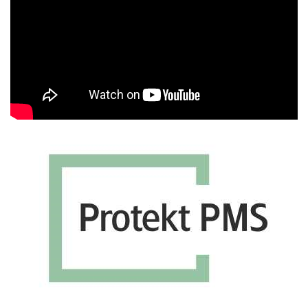
Βίντεο