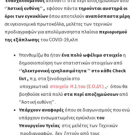
ενασχολούμενους
απέναντι στα περί αποζημιώσεων από
‘’Αστική ευθύνη’’ ,
εφόσον πάντα
τηρούνται αυστηρά οι
όροι των εγκυκλίων
όπου αποτελούν
αναπόσπαστα μέρη
σε υγειονομικά πρωτοκόλλα, μελέτες των τεχνικών
προδιαγραφών για απολύμανσηστα πλαίσια
περιορισμού
της εξάπλωσης
του COVID-19,κλπ
Υπενθυμίζω θα ήταν
ένα πολύ ωφέλιμο στοιχείο
η
δημοσιοποίηση των στατιστικών στοιχείων από
‘’ηλεκτρονική ιχνηλασιμότητα ’’ στο κάθε Check
list ,
π.χ. στα ξενοδοχεία στο
υποχρεωτικό
στοιχείο Η.1.του (Ε.Ο.ΔΥ.)
.,- όπου θα
βοηθούσε κατά πολύ
στα περί αποζημιώσεων
από
‘’Αστική ευθύνη’’ .
Υπάρχουν αναφορές
όπου σε διαγωνισμούς που ενώ
υπάρχουν ενσωματωμένες εγκύκλιοι
του
Υπουργείου Υγείας
στις μελέτες των Τεχνικών
προδιαγραφών, δεν ζητούν από τους