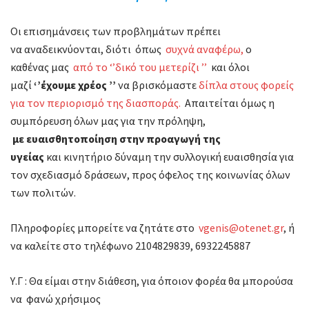
Οι επισημάνσεις των προβλημάτων πρέπει
να αναδεικνύονται, διότι όπως
συχνά αναφέρω,
ο
καθένας μας
από το ‘’δικό του μετερίζι ’’
και όλοι
μαζί
‘’έχουμε χρέος ’’
να βρισκόμαστε
δίπλα στους φορείς
για τον περιορισμό της διασποράς.
Απαιτείται όμως η
συμπόρευση όλων μας για την πρόληψη,
με ευαισθητοποίηση στην προαγωγή της
υγείας
και κινητήριο δύναμη την συλλογική ευαισθησία για
τον σχεδιασμό δράσεων, προς όφελος της κοινωνίας όλων
των πολιτών.
Πληροφορίες μπορείτε να ζητάτε στο
vgenis@otenet.gr
, ή
να καλείτε στο τηλέφωνο 2104829839, 6932245887
Υ.Γ : Θα είμαι στην διάθεση, για όποιον φορέα θα μπορούσα
να φανώ χρήσιμος