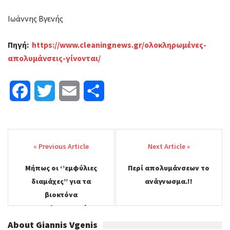
Ιωάννης Βγενής
Πηγή:
https://www.cleaningnews.gr/ολοκληρωμένες-
απολυμάνσεις-γίνονται/
F
T
E
Μ
a
w
m
ο
Post
c
i
a
ι
navigation
e
t
i
ρ
Μήπως οι ‘’εμφύλιες
Περί απολυμάνσεων το
b
t
l
α
διαμάχες’’ για τα
ανάγνωσμα.!!
o
e
σ
βιοκτόνα
απολυμαντικά
o
r
τ
διαμορφώνουν νέα
About Giannis Vgenis