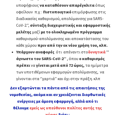
υποψήφιους
να καταθέσουν απαρέγκλιτα
όπως
οφείλουν π.χ :
Πιστοποιητικό
επιμόρφωσης στις
διαδικασίες καθαρισμού, απολύμανσης για SARS-
CoV-2.’’,
σύνταξη διαχειριστικής και εφαρμοστικής
μελέτης
μαζί
με το ολοκληρωμένο πρόγραμμα
καθαρισμού-απολύμανσης και αποκατάστασης του
κάθε χώρου
πριν από την εκ νέου χρήση του, κλπ.
Υπάρχουν αναφορές
ότι απέναντι στο
δυνητικά
’’
άγνωστο του SARS-CoV-2’’
,
όπου
ο καθαρισμός
πρέπει
να
γίνεται μετά από 72 ώρες,
τα ημίμετρα
των υποτιθέμενων εφαρμογών απολύμανσης, να
γίνονται στα ‘’χαρτιά’’ και όχι στην πράξη. κλπ
Δεν εξαρτώνται τα πάντα από τις απαιτήσεις της
νομοθεσίας, ακόμα και αν χρειάζονται διορθωτικές
ενέργειες με άμεση εφαρμογή, αλλά από τι
θέλουμε
εμείς ως υπεύθυνοι πολίτες αυτής της
χώρας
διότι :