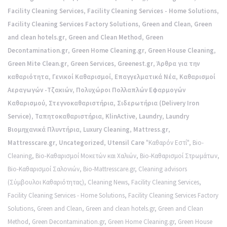
Facility Cleaning Services
,
Facility Cleaning Services - Home Solutions
,
Facility Cleaning Services Factory Solutions
,
Green and Clean
,
Green
and clean hotels.gr
,
Green and Clean Method
,
Green
Decontamination.gr
,
Green Home Cleaning.gr
,
Green House Cleaning
,
Green Mite Clean.gr
,
Green Services
,
Greenest.gr
,
Άρθρα για την
καθαριότητα
,
Γενικοί Καθαρισμοί
,
Επαγγελματικά Νέα
,
Καθαρισμοί
Αεραγωγών -Τζακιών
,
Πολυχώροι Πολλαπλών Εφαρμογών
Καθαρισμού
,
Στεγνοκαθαριστήρια
,
Σιδερωτήρια (Delivery Iron
Service)
,
Ταπητοκαθαριστήρια
,
KlinActive
,
Laundry
,
Laundry
Βιομηχανικά Πλυντήρια
,
Luxury Cleaning
,
Mattress.gr
,
Mattresscare.gr
,
Uncategorized
,
Utensil Care
"Καθαρόν Εστί"
,
Bio-
Cleaning
,
Bio-Καθαρισμοί Μοκετών και Χαλιών
,
Bio-Καθαρισμοί Στρωμάτων
,
Bio-Καθαρισμοί Σαλονιών
,
Bio-Mattresscare.gr
,
Cleaning advisors
(Σύμβουλοι Καθαριότητας)
,
Cleaning News
,
Facility Cleaning Services
,
Facility Cleaning Services - Home Solutions
,
Facility Cleaning Services Factory
Solutions
,
Green and Clean
,
Green and clean hotels.gr
,
Green and Clean
Method
,
Green Decontamination.gr
,
Green Home Cleaning.gr
,
Green House