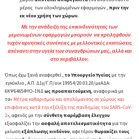
μέρος των ολοκληρωμένων εφαρμογών ,
πριν την
εκ νέου χρήση των χώρων.
Με την ανάδειξη της επικινδυνότητας των
μεμονωμένων εφαρμογών μπορούν να προληφθούν
τυχόν αρνητικές συνέπειες με μελλοντικές επιπτώσεις
απέναντι στην υγεία των συνανθρώπων μας, αλλά και
στο περιβάλλον.
Όπως έχω ξανά αναφερθεί ,
το Υπουργείο Υγείας
με την
εγκύκλιο , Α.Π. Δ1γ/Γ.Π/οικ 19954/20.03.20/μεΑΔΑ:
6ΚΨ6465ΦΥΟ-1ΝΔ
ως προαπαιτούμενη
, αναφορικά με
τα«
Μέτρα καθαρισμού και απολύμανσης σε χώρους και
επιφάνειες κατά την εξέλιξη της πανδημίας του SARS-CoV-
2
», αφενός με την
σύνθετη παρέμβαση έλεγχου
εξασφαλίζει την
ασφαλή αποτελεσματικότητα
για την
μείωση
εξάπλωσης
κινδύνου
, αφετέρου
θωρακίζει τους