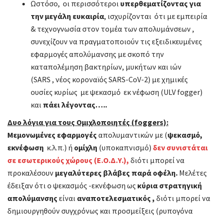
Ωστόσο, οι περισσότεροι
υπερθεματίζοντας για
την μεγάλη ευκαιρία
, ισχυρίζονται ότι με εμπειρία
& τεχνογνωσία στον τομέα των απολυμάνσεων ,
συνεχίζουν να πραγματοποιούν τις εξειδικευμένες
εφαρμογές απολύμανσης με σκοπό την
καταπολέμηση βακτηρίων, μυκήτων και ιών
(SARS , νέος κοροναϊός SARS-CoV-2) με χημικές
ουσίες κυρίως με ψεκασμό εκ νέφωση (ULV fogger)
και
πάει λέγοντας…..
Δυο λόγια για τους Ομιχλοποιητές (foggers):
Μεμονωμένες εφαρμογές
απολυμαντικών με (
ψεκασμό,
εκνέφωση
κ.λ.π.) ή
ομίχλη
(υποκαπνισμό)
δεν συνιστάται
σε εσωτερικούς χώρους (Ε.Ο.Δ.Υ.),
διότι μπορεί να
προκαλέσουν
μεγαλύτερες βλάβες παρά οφέλη.
Μελέτες
έδειξαν ότι ο ψεκασμός -εκνέφωση ως
κύρια στρατηγική
απολύμανσης
είναι
αναποτελεσματικός ,
διότι μπορεί να
δημιουργηθούν συγχρόνως και προσμείξεις (ρυπογόνα