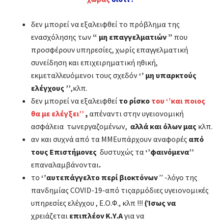
δεν μπορεί να εξαλειφθεί το πρόβλημα της
ενασχόλησης των
“ μη επαγγελματιών ”
που
προσφέρουν υπηρεσίες, χωρίς επαγγελματική
συνείδηση και επιχειρηματική ηθική,
εκμεταλλευόμενοι τους σχεδόν
‘’ μη υπαρκτούς
ελέγχους ’’
,κλπ.
δεν μπορεί να εξαλειφθεί
το ρίσκο
του ‘’και ποιος
θα με ελέγξει’’
,
απέναντι στην υγειονομική
ασφάλεια τωνεργαζομένων,
αλλά και όλων μας
κλπ.
αν και συχνά από τα ΜΜΕυπάρχουν αναφορές
από
τους Επιστήμονες
δυστυχώς τα
‘’φαινόμενα’’
επαναλαμβάνονται
.
το
‘’αυτεπάγγελτο περί βιοκτόνων
’’ -λόγο της
πανδημίας COVID-19-από τιςαρμόδιες υγειονομικές
υπηρεσίες ελέγχου , Ε.Ο.Φ., κλπ !!!
(
Ίσως να
χρειάζεται
επιπλέον Κ.Υ.Α
για να