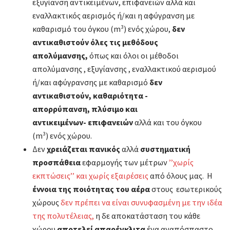
εξυγίανση αντικειμένων, επιφανειών αλλά και
εναλλακτικός αερισμός ή/και η αφύγρανση με
καθαρισμό του όγκου (m³) ενός χώρου,
δεν
αντικαθιστούν όλες τις μεθόδους
απολύμανσης,
όπως και όλοι οι μέθοδοι
απολύμανσης , εξυγίανσης , εναλλακτικού αερισμού
ή/και αφύγρανσης με καθαρισμό
δεν
αντικαθιστούν, καθαριότητα -
απορρύπανση, πλύσιμο και
αντικειμένων- επιφανειών
αλλά και του όγκου
(m³) ενός χώρου.
Δεν
χρειάζεται πανικός
αλλά
συστηματική
προσπάθεια
εφαρμογής των μέτρων
’’χωρίς
εκπτώσεις’’ και χωρίς εξαιρέσεις
από όλους μας. Η
έννοια της ποιότητας του αέρα
στους εσωτερικούς
χώρους
δεν πρέπει να είναι συνυφασμένη με την ιδέα
της πολυτέλειας,
η δε αποκατάσταση του κάθε
χώρου
αποτελεί απαρέγκλιτα
ένα αναπόσπαστο