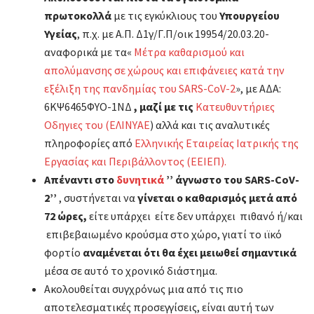
πρωτοκολλά
με τις εγκύκλιους του
Υπουργείου
Υγείας
, π.χ. με Α.Π. Δ1γ/Γ.Π/οικ 19954/20.03.20-
αναφορικά με τα«
Μέτρα καθαρισμού και
απολύμανσης σε χώρους και επιφάνειες κατά την
εξέλιξη της πανδημίας του SARS-CoV-2
», με ΑΔΑ:
6ΚΨ6465ΦΥΟ-1ΝΔ
, μαζί με τις
Κατευθυντήριες
Οδηγιες του (ΕΛΙΝΥΑΕ
) αλλά και τις αναλυτικές
πληροφορίες από
Ελληνικής Εταιρείας Ιατρικής της
Εργασίας και Περιβάλλοντος (ΕΕΙΕΠ).
Απέναντι στο
δυνητικά
’’ άγνωστο του SARS-CoV-
2’’
,
συστήνεται να
γίνεται ο καθαρισμός μετά από
72 ώρες,
είτε υπάρχει είτε δεν υπάρχει πιθανό ή/και
επιβεβαιωμένο κρούσμα στο χώρο, γιατί το ιϊκό
φορτίο
αναμένεται ότι θα έχει μειωθεί σημαντικά
μέσα σε αυτό το χρονικό διάστημα.
Ακολουθείται συγχρόνως μια από τις πιο
αποτελεσματικές προσεγγίσεις, είναι αυτή των