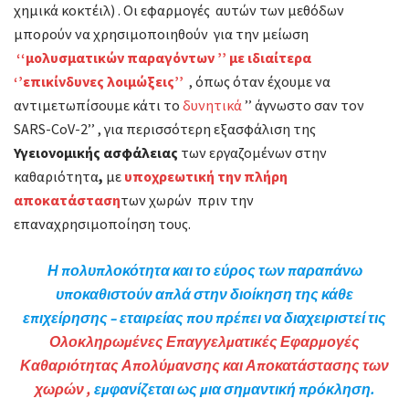
χημικά κοκτέιλ) . Οι εφαρμογές αυτών των μεθόδων
μπορούν να χρησιμοποιηθούν για την μείωση
‘‘μολυσματικών παραγόντων ’’ με ιδιαίτερα
‘’επικίνδυνες λοιμώξεις’’
, όπως όταν έχουμε να
αντιμετωπίσουμε κάτι το
δυνητικά
’’ άγνωστο σαν τον
SARS-CoV-2’’ , για περισσότερη εξασφάλιση της
Υγειονομικής ασφάλειας
των εργαζομένων στην
καθαριότητα
,
με
υποχρεωτική την πλήρη
αποκατάσταση
των χωρών πριν την
επαναχρησιμοποίηση τους.
Η πολυπλοκότητα και το εύρος των παραπάνω
υποκαθιστούν απλά στην διοίκηση της κάθε
επιχείρησης – εταιρείας που πρέπει να διαχειριστεί τις
Ολοκληρωμένες Επαγγελματικές Εφαρμογές
Καθαριότητας Απολύμανσης και Αποκατάστασης των
χωρών ,
εμφανίζεται ως μια σημαντική πρόκληση.