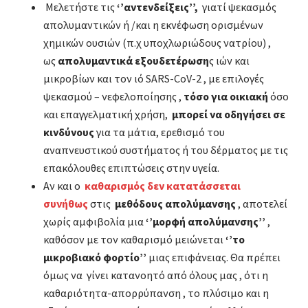
Μελετήστε τις
‘’αντενδείξεις’’,
γιατί ψεκασμός
απολυμαντικών ή /και η εκνέφωση ορισμένων
χημικών ουσιών (π.χ υποχλωριώδους νατρίου) ,
ως
απολυμαντικά εξουδετέρωση
ς ιών και
μικροβίων και τον ιό SARS-CoV-2 , με επιλογές
ψεκασμού – νεφελοποίησης ,
τόσο για οικιακή
όσο
και επαγγελματική χρήση,
μπορεί να οδηγήσει σε
κινδύνους
για τα μάτια, ερεθισμό του
αναπνευστικού συστήματος ή του δέρματος με τις
επακόλουθες επιπτώσεις στην υγεία.
Αν και ο
καθαρισμός δεν κατατάσσεται
συνήθως
στις
μεθόδους απολύμανσης
, αποτελεί
χωρίς αμφιβολία μια
‘’μορφή απολύμανσης’’
,
καθόσον µε τον καθαρισμό μειώνεται
‘’το
μικροβιακό φορτίο’’
μιας επιφάνειας. Θα πρέπει
όμως να γίνει κατανοητό από όλους μας , ότι η
καθαριότητα-απορρύπανση , το πλύσιμο και η