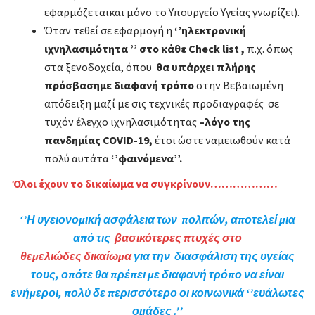
εφαρμόζεταικαι μόνο το Υπουργείο Υγείας γνωρίζει).
Όταν τεθεί σε εφαρμογή η
‘’ηλεκτρονική
ιχνηλασιμότητα ’’ στο κάθε Check list ,
π.χ. όπως
στα ξενοδοχεία, όπου
θα υπάρχει πλήρης
πρόσβαση
µε διαφανή τρόπο
στην Βεβαιωμένη
απόδειξη μαζί με σις τεχνικές προδιαγραφές σε
τυχόν έλεγχο ιχνηλασιμότητας
–
λόγο της
πανδημίας COVID-19,
έτσι ώστε ναμειωθούν κατά
πολύ αυτάτα
‘’φαινόμενα’’.
Όλοι έχουν το δικαίωμα να συγκρίνουν………………
‘’Η υγειονομική ασφάλεια των πολιτών, αποτελεί µια
από τις
βασικότερες πτυχές στο
θεμελιώδες δικαίωμα
για την διασφάλιση της υγείας
τους, οπότε θα πρέπει
µε διαφανή τρόπο να είναι
ενήμεροι
, πολύ δε περισσότερο οι κοινωνικά ‘’ευάλωτες
ομάδες .’’