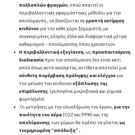
πολλαπλών φραγμών
, οπού απαιτεί οι
περιβαλλοντικές εφαρμόστηκες μέθοδοι για την
απολύμανση , να βασίζονται σε
γραπτή εκτίμηση
κινδύνου
για την κάθε χώρο ξεχωριστά, με
συγκεκριμένες οδηγίες άλλα και διαφορετικά μέτρα
καθαρισμού – απολύμανσης όπου χρειαστούν.
Η περιβαλλοντική εξυγίανση
, ως
προαπαιτούμενη
διαδικασία
πριν την απολύμανση δεν είναι κάτι
απλό όπως αυτό ακούγεται, αντίθετα αποτελεί μια
σύνθετη παρέμβαση πρόληψης και ελέγχου
για
την μείωση του κίνδυνου
εξάπλωσης της
επιμόλυνσης
.(ρυπογόνα μικροβιακά και χημικά
φορτία)κλπ.
Οι μετρήσεις με την ολοκλήρωση του έργου,
για την
ποιότητα του αέρα
(CO2 και PPM) και της
απολύμανσης
των χώρων θα πρέπει να γίνεται
ως
τεκμηριωμένη “απόδειξη” .